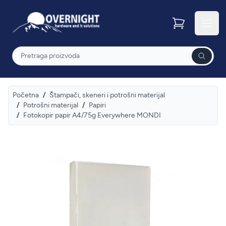
Overnight
Otvor
Pretraga
Početna
/
Štampači, skeneri i potrošni materijal
/
Potrošni materijal
/
Papiri
/
Fotokopir papir A4/75g Everywhere MONDI