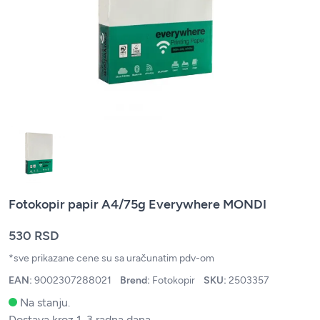
Fotokopir papir A4/75g Everywhere MONDI
530 RSD
*sve prikazane cene su sa uračunatim pdv-om
EAN:
9002307288021
Brend:
Fotokopir
SKU:
2503357
Na stanju.
Dostava kroz 1-3 radna dana.