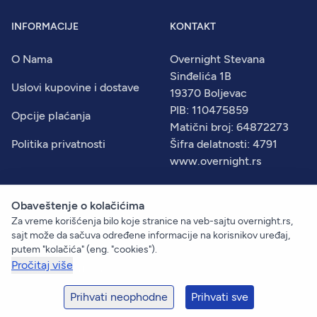
INFORMACIJE
KONTAKT
O Nama
Overnight Stevana
Sinđelića 1B
Uslovi kupovine i dostave
19370 Boljevac
PIB: 110475859
Opcije plaćanja
Matični broj: 64872273
Politika privatnosti
Šifra delatnosti: 4791
www.overnight.rs
Obaveštenje o kolačićima
Za vreme korišćenja bilo koje stranice na veb-sajtu overnight.rs,
© 2026
Overnight
. Sva prava zadržana.
sajt može da sačuva određene informacije na korisnikov uređaj,
Created by:
Dejan Vukelić
putem "kolačića" (eng. "cookies").
Pročitaj više
+381 60 633 09 00
prodaja@overnight.rs
Prihvati neophodne
Prihvati sve