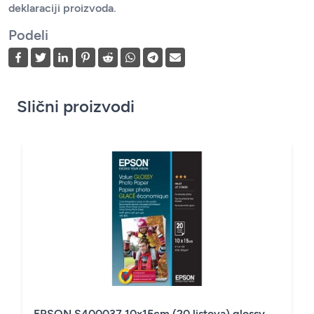
deklaraciji proizvoda.
Podeli
Slični proizvodi
EPSON S400037 10x15cm (20 listova) glossy