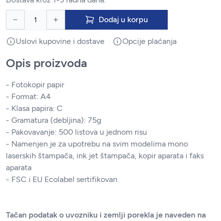
Dodaj u korpu
Uslovi kupovine i dostave
Opcije plaćanja
Opis proizvoda
- Fotokopir papir
- Format: A4
- Klasa papira: C
- Gramatura (debljina): 75g
- Pakovavanje: 500 listova u jednom risu
- Namenjen je za upotrebu na svim modelima mono
laserskih štampača, ink jet štampača, kopir aparata i faks
aparata
- FSC i EU Ecolabel sertifikovan
Tačan podatak o uvozniku i zemlji porekla je naveden na