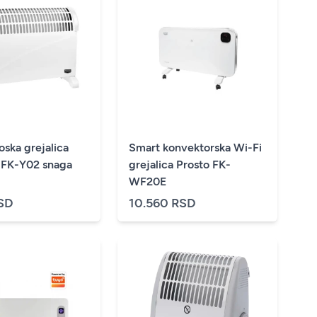
ska grejalica
Smart konvektorska Wi-Fi
FK-Y02 snaga
grejalica Prosto FK-
WF20E
SD
10.560 RSD