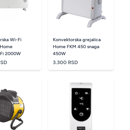
rska Wi-Fi
Konvektorska grejalica
a Home
Home FKM 450 snaga
FK420WiFi 2000W
450W
RSD
3.300 RSD