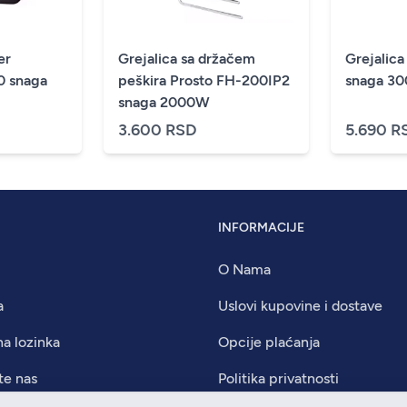
er
Grejalica sa držačem
Grejalic
0 snaga
peškira Prosto FH-200IP2
snaga 3
snaga 2000W
3.600 RSD
5.690 R
INFORMACIJE
O Nama
a
Uslovi kupovine i dostave
na lozinka
Opcije plaćanja
te nas
Politika privatnosti