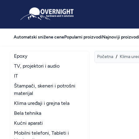
Overnight
Automatski snižene cene
Popularni proizvodi
Najnoviji proizvod
Epoxy
Početna
/
Klima uređ
TV, projektori i audio
IT
Štampači, skeneri i potrošni
materijal
Klima uređaji i grejna tela
Bela tehnika
Kućni aparati
Mobilni telefoni, Tableti i