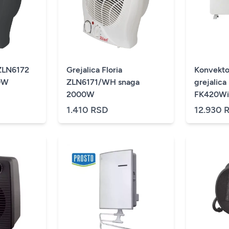
 ZLN6172
Grejalica Floria
Konvekto
00W
ZLN6171/WH snaga
grejalic
2000W
1.410 RSD
12.930 