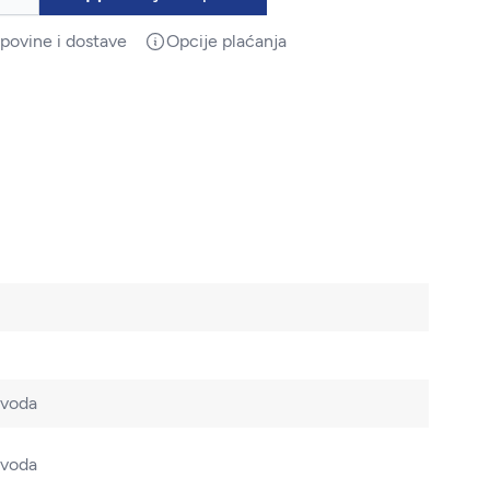
upovine i dostave
Opcije plaćanja
zvoda
zvoda