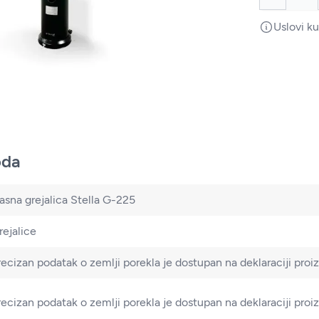
Uslovi k
oda
asna grejalica Stella G-225
rejalice
recizan podatak o zemlji porekla je dostupan na deklaraciji proi
recizan podatak o zemlji porekla je dostupan na deklaraciji proi