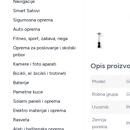
Navigacije
Smart Satovi
Sigurnosna oprema
Auto oprema
Fitnes, sport, zabava, nega
Oprema za poslovanje i skolski
pribor
Kamere i foto aparati
Opis proizv
Bicikli, el. bicikli i trotineti
Model:
G
Baterije
Pametne kuce
Robna grupa:
G
Solarni paneli i oprema
Uvoznik:
P
Elektro materijal i oprema
Zemlja
Rasveta
P
porekla:
Alati i baštenska oprema