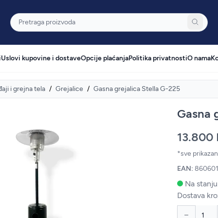
Pretraga
i
Uslovi kupovine i dostave
Opcije plaćanja
Politika privatnosti
O nama
Ko
aji i grejna tela
/
Grejalice
/
Gasna grejalica Stella G-225
Gasna g
13.800
*sve prikaza
EAN:
860601
Na stanju
Dostava kro