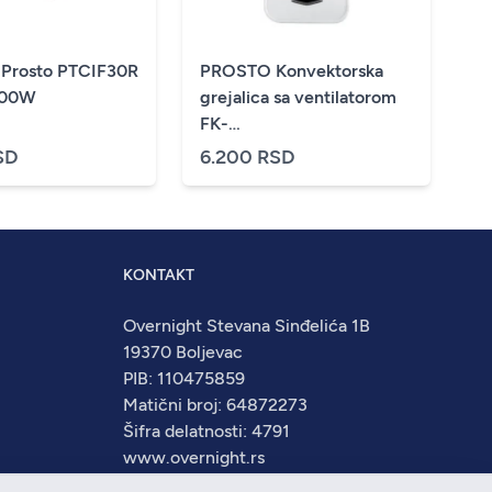
a Prosto PTCIF30R
PROSTO Konvektorska
000W
grejalica sa ventilatorom
FK-
Y06D,2000W,displej,sa
SD
6.200 RSD
ventilatorom,bela
KONTAKT
Overnight Stevana Sinđelića 1B
19370 Boljevac
PIB: 110475859
Matični broj: 64872273
Šifra delatnosti: 4791
www.overnight.rs