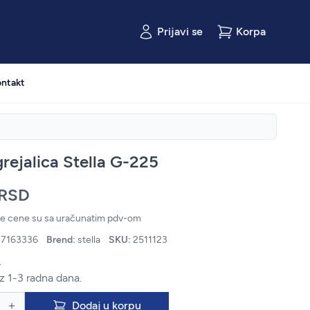
Prijavi se
Korpa
ntakt
rejalica Stella G-225
 RSD
ne cene su sa uračunatim pdv-om
7163336
Brend:
stella
SKU:
2511123
.
z 1-3 radna dana.
Dodaj u korpu