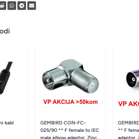
vodi
i kabl
GEMBIRD CON-FC-
GEMBIR
025/90 ** F female to IEC
** F fema
male elbow adaptor, Zinc
adaptor,