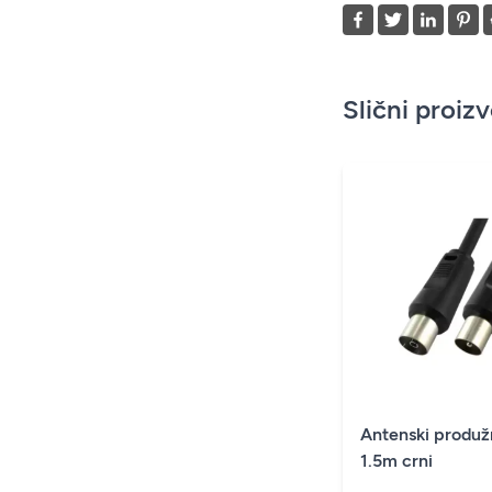
Slični proiz
Antenski produžn
1.5m crni