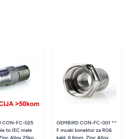
D CON-FC-025
GEMBIRD CON-FC-001 **
le to IEC male
F muski konektor za RG6
 Zinc Alloy 25kom
kabl, 6.6mm, Zinc Alloy