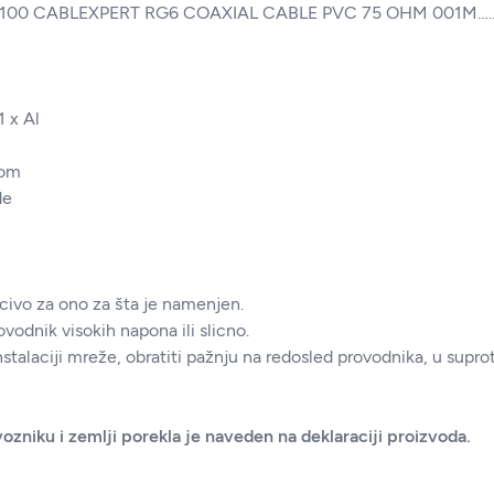
100 CABLEXPERT RG6 COAXIAL CABLE PVC 75 OHM 001M…
1 x Al
rom
de
jucivo za ono za šta je namenjen.
ovodnik visokih napona ili slicno.
instalaciji mreže, obratiti pažnju na redosled provodnika, u sup
ozniku i zemlji porekla je naveden na deklaraciji proizvoda.