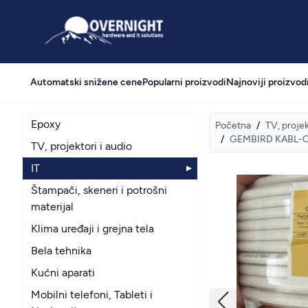
Overnight
Automatski snižene cene
Popularni proizvodi
Najnoviji proizvod
Epoxy
Početna
/
TV, projek
/
GEMBIRD KABL-COA
TV, projektori i audio
IT
Štampači, skeneri i potrošni
materijal
Klima uređaji i grejna tela
Bela tehnika
Kućni aparati
Mobilni telefoni, Tableti i