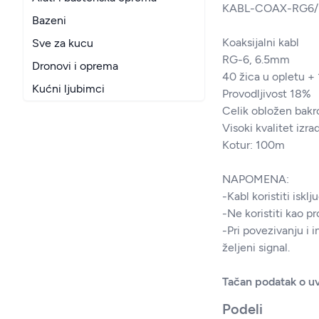
KABL-COAX-RG6/
Bazeni
Koaksijalni kabl
Sve za kucu
RG-6, 6.5mm
Dronovi i oprema
40 žica u opletu + 
Kućni ljubimci
Provodljivost 18%
Celik obložen bak
Visoki kvalitet izra
Kotur: 100m
NAPOMENA:
-Kabl koristiti iskl
-Ne koristiti kao pr
-Pri povezivanju i 
željeni signal.
Tačan podatak o uv
Podeli