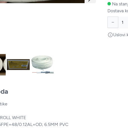
Na stanj
Dostava k
Uslovi 
oda
tike
/ROLL WHITE
6FPE+48/0.12AL+OD; 6.5MM PVC