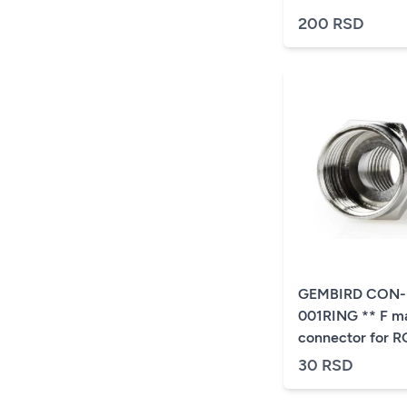
200 RSD
GEMBIRD CON-
001RING ** F male
connector for R
6.6mm, Zinc,wit
30 RSD
proof ring - mi