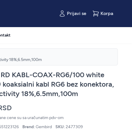
Prijavi se
Korpa
ntakt
tivity 18%,6.5mm,100m
RD KABL-COAX-RG6/100 white
 koaksialni kabl RG6 bez konektora,
ctivity 18%,6.5mm,100m
 RSD
zane cene su sa uračunatim pdv-om
551223126
Brend:
Gembird
SKU:
2477309