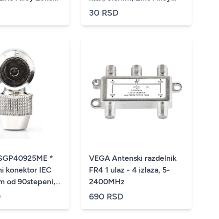
e (16)
min.25kom (10,4)
30 RSD
SGP40925ME *
VEGA Antenski razdelnik
ni konektor IEC
FR4 1 ulaz - 4 izlaza, 5-
m od 90stepeni,
2400MHz
al 1kom (63)
D
690 RSD