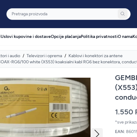
Pretraga
i
Uslovi kupovine i dostave
Opcije plaćanja
Politika privatnosti
O nama
Ko
tori i audio
/
Televizori i oprema
/
Kablovi i konektori za antene
X-RG6/100 white (X553) koaksialni kabl RG6 bez konektora, conduc
GEMBI
(X553)
condu
1.550
*sve prika
EAN:
8601