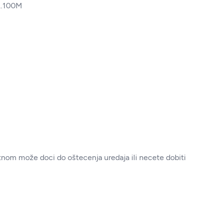
…100M
rotnom može doci do oštecenja uredaja ili necete dobiti