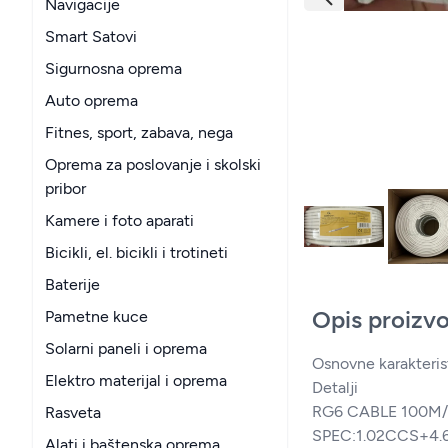
Navigacije
Smart Satovi
Sigurnosna oprema
Auto oprema
Fitnes, sport, zabava, nega
Oprema za poslovanje i skolski
pribor
Kamere i foto aparati
Bicikli, el. bicikli i trotineti
Baterije
Opis proizv
Pametne kuce
Solarni paneli i oprema
Osnovne karakteris
Elektro materijal i oprema
Detalji
RG6 CABLE 100M
Rasveta
SPEC:1.02CCS+4.
Alati i baštenska oprema