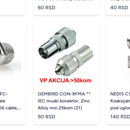
Alloy min.25 pakovanje
pakovanj
60 RSD
40 RSD
(23)
FC-
GEMBIRD CON-RFMA **
NEDIS C
IEC muski konektor, Zinc
Koaksijal
G6 cable,
Alloy min.25kom (21)
pod uglo
h water
7mm, met
50 RSD
140 RS
n.25kom(9)