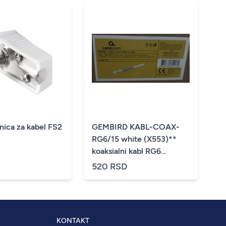
Koax uticnica za kabel FS2
GEMBIRD KABL-COAX-
RG6/15 white (X553)**
koaksialni kabl RG6
konektor F-male/IEC,
520 RSD
conduct.18%, 6.5mm
15m(200)
KONTAKT