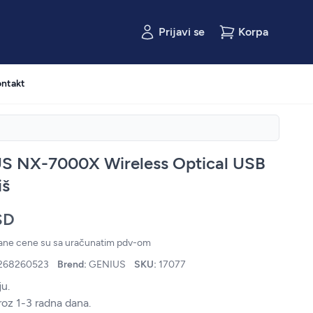
Prijavi se
Korpa
ntakt
S NX-7000X Wireless Optical USB
iš
SD
zane cene su sa uračunatim pdv-om
268260523
Brend:
GENIUS
SKU:
17077
u.
roz 1-3 radna dana.