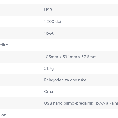
USB
1.200 dpi
1xAA
stike
105mm x 59.1mm x 37.6mm
51.7g
Prilagođen za obe ruke
Crna
USB nano primo-predajnik, 1xAA alkalna
riod