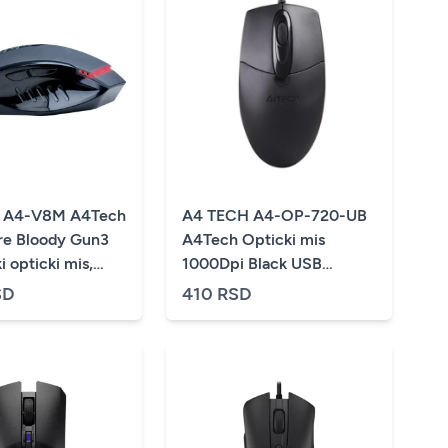
 A4-V8M A4Tech
A4 TECH A4-OP-720-UB
re Bloody Gun3
A4Tech Opticki mis
 opticki mis,
1000Dpi Black USB
200-3200 Dpi,
119mm
SD
410 RSD
3mm