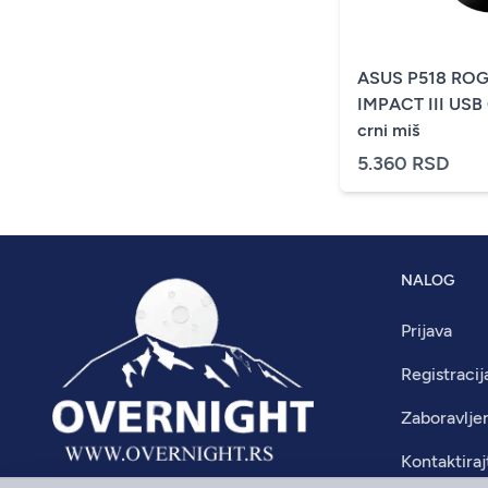
ASUS P518 ROG
IMPACT III USB
crni miš
5.360 RSD
NALOG
Prijava
Registracij
Zaboravlje
Kontaktiraj