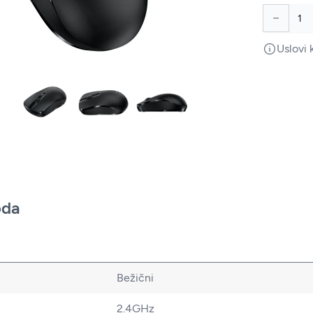
Uslovi 
oda
Bežični
2.4GHz