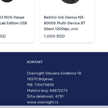
13 ROG Harpe
Bežični miš Genius NX-
Lab Edition USB
8000S Multi-Device BT
Silent 1200dpi, crni
RSD
1.000 RSD
KONTAKT
Overnight Stevana Sinđelića 1B
19370 Boljevac
PIB: 110475859
Matični broj: 64872273
Šifra delatnosti: 4791
www.overnight.rs