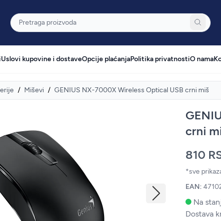
Pretraga
i
Uslovi kupovine i dostave
Opcije plaćanja
Politika privatnosti
O nama
Ko
erije
/
Miševi
/
GENIUS NX-7000X Wireless Optical USB crni miš
GENIU
crni m
810 R
*sve prika
EAN:
4710
Na stanj
Dostava k