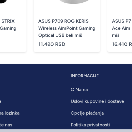
 STRIX
ASUS P709 ROG KERIS
ASUS P7
 Gaming
Wireless AimPoint Gaming
Ace Aim 
Optical USB beli miš
miš
11.420 RSD
16.410 
INFORMACIJE
O Nama
a
Uslovi kupovine i dostave
na lozinka
Opcije plaćanja
te nas
Politika privatnosti