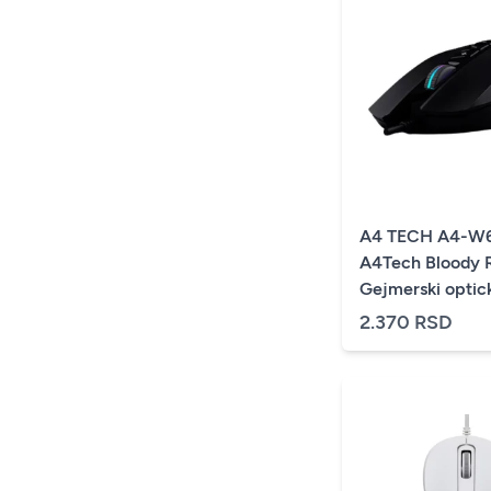
A4 TECH A4-W
A4Tech Bloody
Gejmerski optick
2000Hz/100-10.
2.370 RSD
Black USB 135