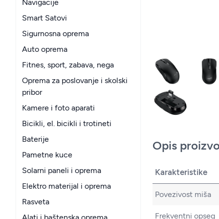
Navigacije
Smart Satovi
Sigurnosna oprema
Auto oprema
Fitnes, sport, zabava, nega
Oprema za poslovanje i skolski
pribor
Kamere i foto aparati
Bicikli, el. bicikli i trotineti
Baterije
Opis proizv
Pametne kuce
Solarni paneli i oprema
Karakteristike
Elektro materijal i oprema
Povezivost miša
Rasveta
Frekventni opseg
Alati i baštenska oprema