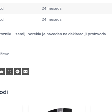
od
24 meseca
od
24 meseca
ozniku i zemlji porekla je naveden na deklaraciji proizvoda.
iševe
vodi