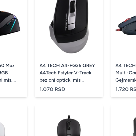
60 Max
A4 TECH A4-FG35 GREY
A4 TECH
 RGB
A4Tech Fstyler V-Track
Multi-Co
i mis,
bezicni opticki mis
Gejmerski
000 Dpi,
2.4Ghz, 125Hz/1000-
1000Hz/
1.070 RSD
1.720 R
mm
1600-2000Dpi, 105mm,
USB 12
USB