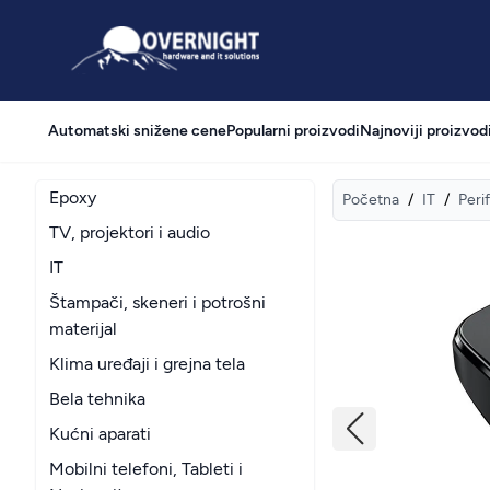
Overnight
Automatski snižene cene
Popularni proizvodi
Najnoviji proizvod
Epoxy
Početna
/
IT
/
Perif
TV, projektori i audio
IT
Štampači, skeneri i potrošni
materijal
Klima uređaji i grejna tela
Bela tehnika
Kućni aparati
Mobilni telefoni, Tableti i