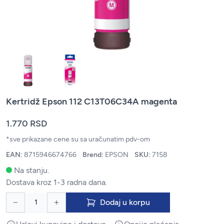
Kertridž Epson 112 C13T06C34A magenta
1.770 RSD
*sve prikazane cene su sa uračunatim pdv-om
EAN:
8715946674766
Brend:
EPSON
SKU:
7158
Na stanju.
Dostava kroz 1-3 radna dana.
Dodaj u korpu