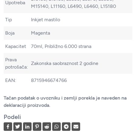
Upotreba
M15140, L11160, L6490, L6460, L15180
Tip
Inkjet mastilo
Boja
Magenta
Kapacitet
70ml, Približno 6.000 strana
Prava
Zakonska saobraznost 2 godine
potrošača:
EAN:
8715946674766
Tačan podatak o uvozniku i zemlji porekla je naveden na
deklaraciji proizvoda.
Podeli