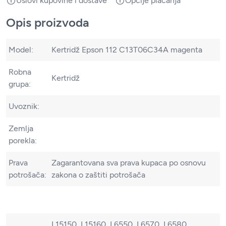
Uslovi kupovine i dostave
Opcije plaćanja
Opis proizvoda
Model:
Kertridž Epson 112 C13T06C34A magenta
Robna
Kertridž
grupa:
Uvoznik:
Zemlja
porekla:
Prava
Zagarantovana sva prava kupaca po osnovu
potrošača:
zakona o zaštiti potrošača
L15150, L15160, L6550, L6570, L6580,