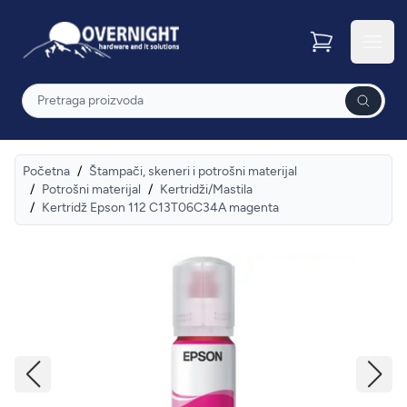
Overnight
Otvor
Pretraga
Početna
/
Štampači, skeneri i potrošni materijal
/
Potrošni materijal
/
Kertridži/Mastila
/
Kertridž Epson 112 C13T06C34A magenta