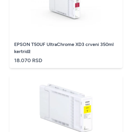
EPSON T50UF UltraChrome XD3 crveni 350ml
kertridž
18.070 RSD