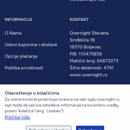
INFORMACIJE
KONTAKT
O Nama
Overnight Stevana
Sinđelića 1B
Uslovi kupovine i dostave
19370 Boljevac
PIB: 110475859
Opcije plaćanja
Matični broj: 64872273
Politika privatnosti
Šifra delatnosti: 4791
www.overnight.rs
Obaveštenje o kolačićima
Za vreme korišćenja bilo koje stranice na veb-sajtu overnight.rs,
© 2026
Overnight
. Sva prava zadržana.
sajt može da sačuva određene informacije na korisnikov uređaj,
Created by:
Dejan Vukelić
putem "kolačića" (eng. "cookies").
Pročitaj više