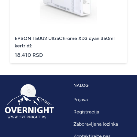
EPSON T50U2 UltraChrome XD3 cyan 350ml
kertridž
18.410 RSD
NALOG
Prijava
Registracija
Zaboravljena lozinka
Kontaktirajte nas