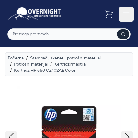
Overnight
Otvor
Pretraga
Početna
/
Štampači, skeneri i potrošni materijal
/
Potrošni materijal
/
Kertridži/Mastila
/
Kertridž HP 650 CZ102AE Color