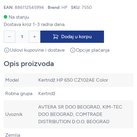
EAN:
886112545994
Brend:
HP
SKU:
7550
Na stanju.
Dostava kroz 1-3 radna dana.
Dodaj u korpu
Uslovi kupovine i dostave
Opcije plaćanja
Opis proizvoda
Model
Kertridž HP 650 CZ102AE Color
Robna grupa
Kertridž
AVTERA SR DOO BEOGRAD, KIM-TEC
Uvoznik
DOO BEOGRAD, COMTRADE
DISTRIBUTION D.O.O. BEOGRAD
Zemlja