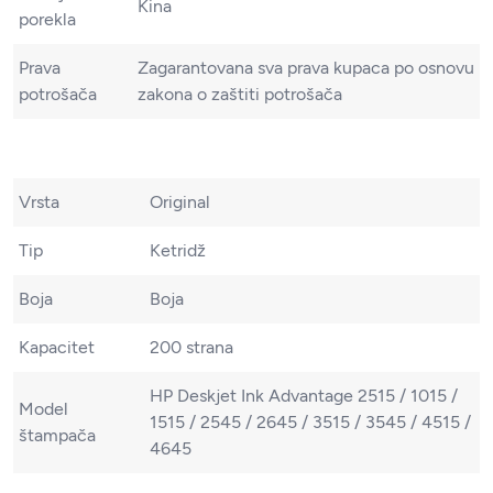
Kina
porekla
Prava
Zagarantovana sva prava kupaca po osnovu
potrošača
zakona o zaštiti potrošača
Vrsta
Original
Tip
Ketridž
Boja
Boja
Kapacitet
200 strana
HP Deskjet Ink Advantage 2515 / 1015 /
Model
1515 / 2545 / 2645 / 3515 / 3545 / 4515 /
štampača
4645