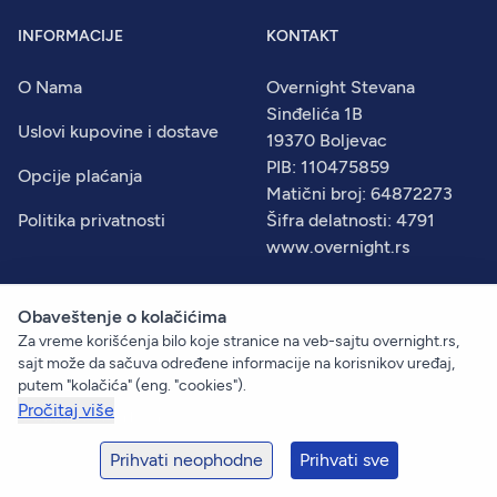
INFORMACIJE
KONTAKT
O Nama
Overnight Stevana
Sinđelića 1B
Uslovi kupovine i dostave
19370 Boljevac
PIB: 110475859
Opcije plaćanja
Matični broj: 64872273
Politika privatnosti
Šifra delatnosti: 4791
www.overnight.rs
Obaveštenje o kolačićima
Za vreme korišćenja bilo koje stranice na veb-sajtu overnight.rs,
© 2026
Overnight
. Sva prava zadržana.
sajt može da sačuva određene informacije na korisnikov uređaj,
Created by:
Dejan Vukelić
putem "kolačića" (eng. "cookies").
Pročitaj više
Prihvati neophodne
Prihvati sve
+381 60 633 09 00
prodaja@overnight.rs