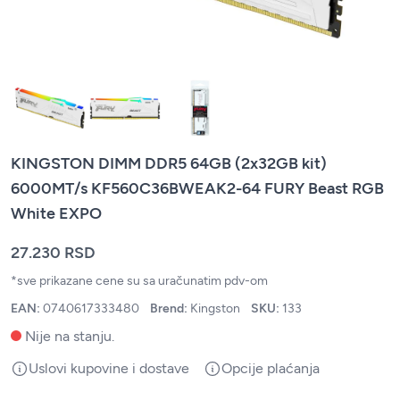
KINGSTON DIMM DDR5 64GB (2x32GB kit)
6000MT/s KF560C36BWEAK2-64 FURY Beast RGB
White EXPO
27.230 RSD
*sve prikazane cene su sa uračunatim pdv-om
EAN:
0740617333480
Brend:
Kingston
SKU:
133
Nije na stanju.
Uslovi kupovine i dostave
Opcije plaćanja