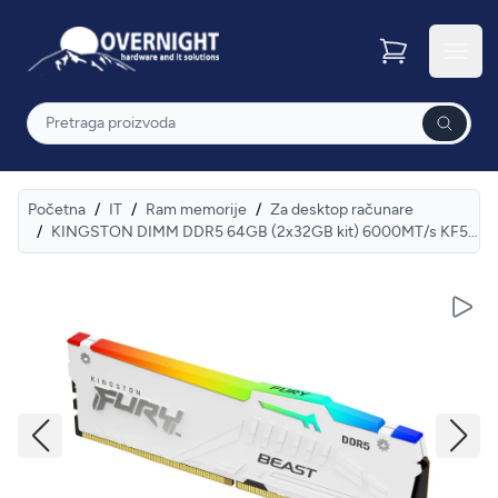
Overnight
Otvor
Pretraga
Početna
/
IT
/
Ram memorije
/
Za desktop računare
/
KINGSTON DIMM DDR5 64GB (2x32GB kit) 6000MT/s KF560C36BWEAK2-64 FURY Beast RGB White EXPO
Pusti