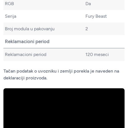
RGB
Da
Serija
Fury Beast
Broj modula u pakovanju
2
Reklamacioni period
Reklamacioni period
120 meseci
Tačan podatak o uvozniku i zemlji porekla je naveden na
deklaraciji proizvoda.