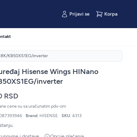
Prijavi se
Korpa
ntakt
 18K/KB50XS1EG/inverter
uređaj Hisense Wings HINano
B50XS1EG/inverter
0 RSD
zane cene su sa uračunatim pdv-om
087393946
Brend:
HISENSE
SKU:
4313
stanju.
kupovine i dostave
Opcije plaćanja