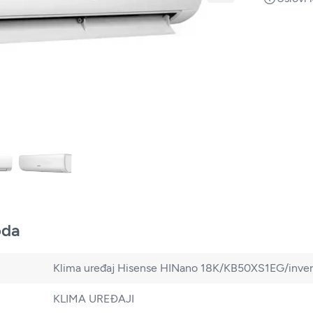
oda
Klima uređaj Hisense HINano 18K/KB50XS1EG/inver
KLIMA UREĐAJI