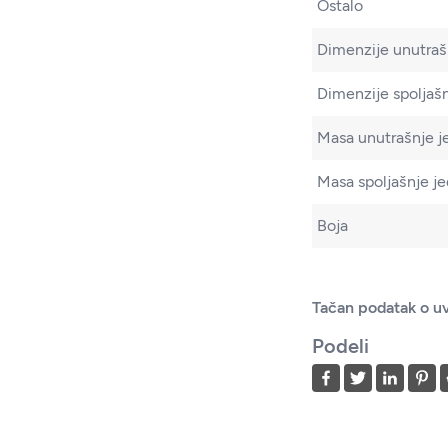
Ostalo
Dimenzije unutraš
Dimenzije spoljašn
Masa unutrašnje j
Masa spoljašnje je
Boja
Tačan podatak o uv
Podeli