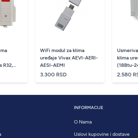
ima
WiFi modul za klima
Usmeriva
uređaje Vivax AEVI-AERI-
klima ur
 R32,
AESI-AEMI
(18Btu-2
3.300 RSD
2.580 R
INFORMACIJE
O Nama
a
Uslovi kupovine i dostave