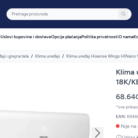
Pretraga
i
Uslovi kupovine i dostave
Opcije plaćanja
Politika privatnosti
O nama
Ko
aji i grejna tela
/
Klima uređaji
/
Klima uređaj Hisense Wings HINano
Klima 
18K/K
68.64
*sve prika
EAN:
6946
Nije na 
Uslovi 