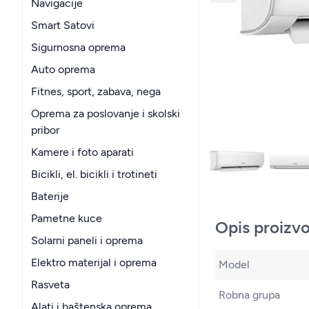
Navigacije
Smart Satovi
Sigurnosna oprema
Auto oprema
Fitnes, sport, zabava, nega
Oprema za poslovanje i skolski
pribor
Kamere i foto aparati
Bicikli, el. bicikli i trotineti
Baterije
Pametne kuce
Opis proizv
Solarni paneli i oprema
Elektro materijal i oprema
Model
Rasveta
Robna grupa
Alati i baštenska oprema