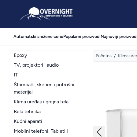
Overnight
Automatski snižene cene
Popularni proizvodi
Najnoviji proizvod
Epoxy
Početna
/
Klima uređ
TV, projektori i audio
IT
Štampači, skeneri i potrošni
materijal
Klima uređaji i grejna tela
Bela tehnika
Kućni aparati
Mobilni telefoni, Tableti i