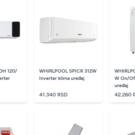
DH 120/
WHIRLPOOL SPICR 312W
WHIRLP
erter
Inverter klima uređaj
W On/Off
uređaj
41.340 RSD
42.260 