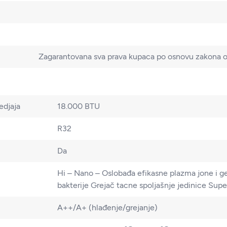
Zagarantovana sva prava kupaca po osnovu zakona o 
edjaja
18.000 BTU
R32
Da
Hi – Nano – Oslobađa efikasne plazma jone i ge
bakterije Grejač tacne spoljašnje jedinice Sup
A++/A+ (hlađenje/grejanje)