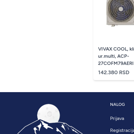
VIVAX COOL, kl
ur.multi, ACP-
27COFM79AERIs
spolj.
142.380 RSD
NALOG
Prijava
Registracij