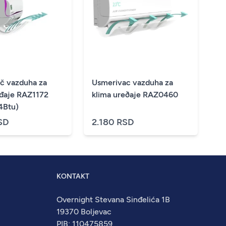
č vazduha za
Usmerivac vazduha za
eđaje RAZ1172
klima ureðaje RAZ0460
4Btu)
SD
2.180 RSD
KONTAKT
Overnight Stevana Sinđelića 1B
19370 Boljevac
PIB: 110475859