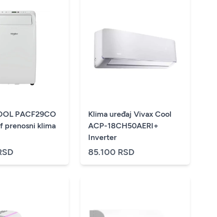
OOL PACF29CO
Klima uređaj Vivax Cool
 prenosni klima
ACP-18CH50AERI+
Inverter
RSD
85.100 RSD