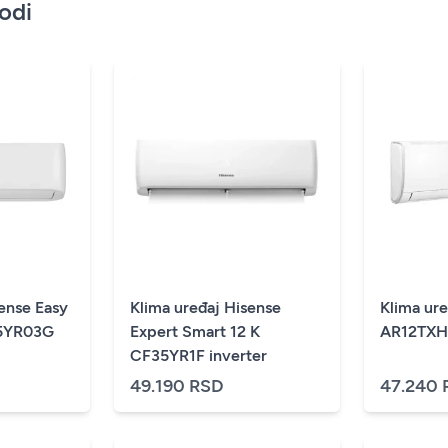
vodi
sense Easy
Klima uređaj Hisense
Klima ur
35YR03G
Expert Smart 12 K
AR12TXH
CF35YR1F inverter
49.190 RSD
47.240 