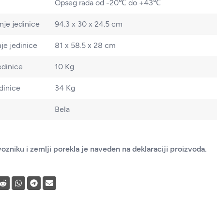
Opseg rada od -20℃ do +43℃
nje jedinice
94.3 x 30 x 24.5 cm
je jedinice
81 x 58.5 x 28 cm
edinice
10 Kg
dinice
34 Kg
Bela
ozniku i zemlji porekla je naveden na deklaraciji proizvoda.