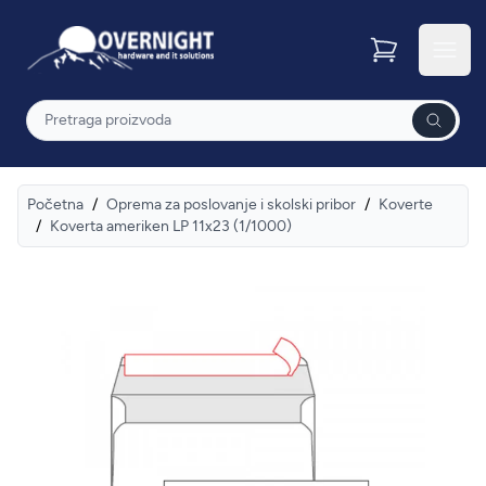
Overnight
Otvor
Pretraga
Početna
/
Oprema za poslovanje i skolski pribor
/
Koverte
/
Koverta ameriken LP 11x23 (1/1000)