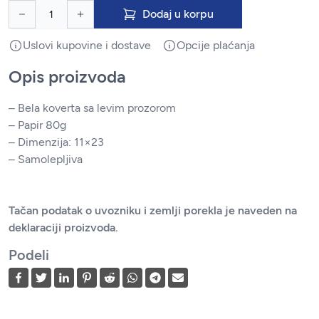
Dodaj u korpu
Uslovi kupovine i dostave
Opcije plaćanja
Opis proizvoda
– Bela koverta sa levim prozorom
– Papir 80g
– Dimenzija: 11×23
– Samolepljiva
Tačan podatak o uvozniku i zemlji porekla je naveden na
deklaraciji proizvoda.
Podeli