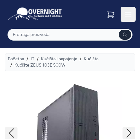
Overnight
Otvor
Pretraga
Početna
/
IT
/
Kućišta i napajanja
/
Kućišta
/
Kućište ZEUS 103E 500W