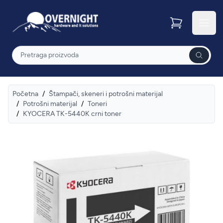
Overnight
Otvor
Pretraga
Početna
/
Štampači, skeneri i potrošni materijal
/
Potrošni materijal
/
Toneri
/
KYOCERA TK-5440K crni toner