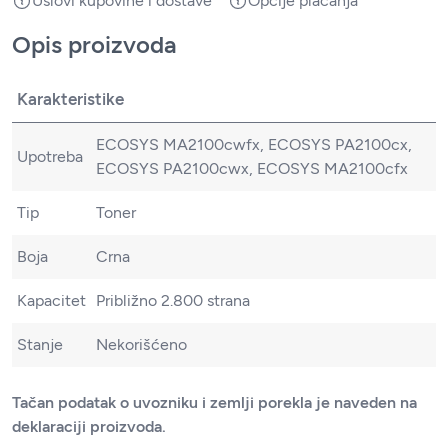
Uslovi kupovine i dostave
Opcije plaćanja
Opis proizvoda
Karakteristike
ECOSYS MA2100cwfx, ECOSYS PA2100cx,
Upotreba
ECOSYS PA2100cwx, ECOSYS MA2100cfx
Tip
Toner
Boja
Crna
Kapacitet
Približno 2.800 strana
Stanje
Nekorišćeno
Tačan podatak o uvozniku i zemlji porekla je naveden na
deklaraciji proizvoda.