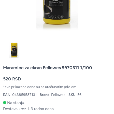
Maramice za ekran Fellowes 9970311 1/100
520 RSD
*sve prikazane cene su sa uračunatim pdv-om
EAN:
043859587131
Brend:
Fellowes
SKU:
56
Na stanju.
Dostava kroz 1-3 radna dana.