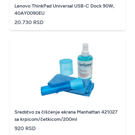
Lenovo ThinkPad Universal USB-C Dock 90W,
40AY0090EU
20.730 RSD
Sredstvo za čišćenje ekrana Manhattan 421027
sa krpicom/četkicom/200ml
920 RSD