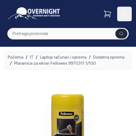
Overnight
Otvor
Pretraga
Početna
/
IT
/
Laptop računari i oprema
/
Dodatna oprema
/
Maramice za ekran Fellowes 9970311 1/100