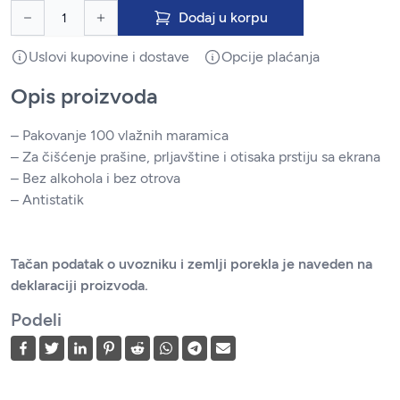
Dodaj u korpu
Uslovi kupovine i dostave
Opcije plaćanja
Opis proizvoda
– Pakovanje 100 vlažnih maramica
– Za čišćenje prašine, prljavštine i otisaka prstiju sa ekrana
– Bez alkohola i bez otrova
– Antistatik
Tačan podatak o uvozniku i zemlji porekla je naveden na
deklaraciji proizvoda.
Podeli