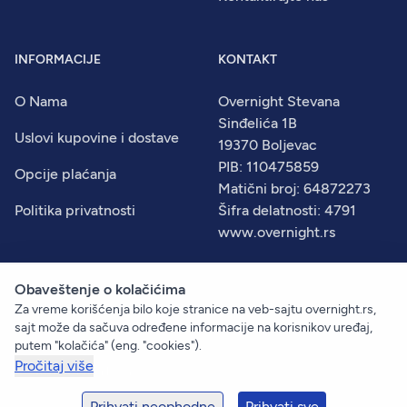
INFORMACIJE
KONTAKT
O Nama
Overnight Stevana
Sinđelića 1B
Uslovi kupovine i dostave
19370 Boljevac
PIB: 110475859
Opcije plaćanja
Matični broj: 64872273
Politika privatnosti
Šifra delatnosti: 4791
www.overnight.rs
Obaveštenje o kolačićima
Za vreme korišćenja bilo koje stranice na veb-sajtu overnight.rs,
© 2026
Overnight
. Sva prava zadržana.
sajt može da sačuva određene informacije na korisnikov uređaj,
Created by:
Dejan Vukelić
putem "kolačića" (eng. "cookies").
Pročitaj više
+381 60 633 09 00
prodaja@overnight.rs
Prihvati neophodne
Prihvati sve