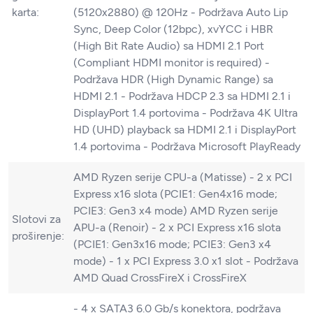
karta:
(5120x2880) @ 120Hz - Podržava Auto Lip
Sync, Deep Color (12bpc), xvYCC i HBR
(High Bit Rate Audio) sa HDMI 2.1 Port
(Compliant HDMI monitor is required) -
Podržava HDR (High Dynamic Range) sa
HDMI 2.1 - Podržava HDCP 2.3 sa HDMI 2.1 i
DisplayPort 1.4 portovima - Podržava 4K Ultra
HD (UHD) playback sa HDMI 2.1 i DisplayPort
1.4 portovima - Podržava Microsoft PlayReady
AMD Ryzen serije CPU-a (Matisse) - 2 x PCI
Express x16 slota (PCIE1: Gen4x16 mode;
PCIE3: Gen3 x4 mode) AMD Ryzen serije
Slotovi za
APU-a (Renoir) - 2 x PCI Express x16 slota
proširenje:
(PCIE1: Gen3x16 mode; PCIE3: Gen3 x4
mode) - 1 x PCI Express 3.0 x1 slot - Podržava
AMD Quad CrossFireX i CrossFireX
- 4 x SATA3 6.0 Gb/s konektora, podržava