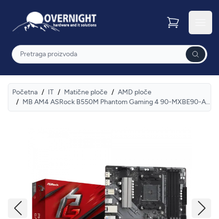
Overnight
Otvor
Pretraga
Početna
/
IT
/
Matične ploče
/
AMD ploče
/
MB AM4 ASRock B550M Phantom Gaming 4 90-MXBE90-A0UAYZ