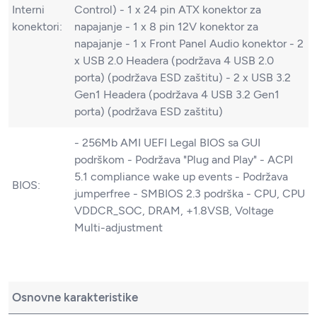
Interni
Control) - 1 x 24 pin ATX konektor za
konektori:
napajanje - 1 x 8 pin 12V konektor za
napajanje - 1 x Front Panel Audio konektor - 2
x USB 2.0 Headera (podržava 4 USB 2.0
porta) (podržava ESD zaštitu) - 2 x USB 3.2
Gen1 Headera (podržava 4 USB 3.2 Gen1
porta) (podržava ESD zaštitu)
- 256Mb AMI UEFI Legal BIOS sa GUI
podrškom - Podržava "Plug and Play" - ACPI
5.1 compliance wake up events - Podržava
BIOS:
jumperfree - SMBIOS 2.3 podrška - CPU, CPU
VDDCR_SOC, DRAM, +1.8VSB, Voltage
Multi-adjustment
Osnovne karakteristike