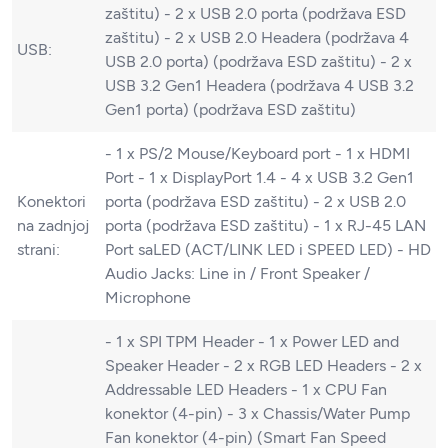
zaštitu) - 2 x USB 2.0 porta (podržava ESD
zaštitu) - 2 x USB 2.0 Headera (podržava 4
USB:
USB 2.0 porta) (podržava ESD zaštitu) - 2 x
USB 3.2 Gen1 Headera (podržava 4 USB 3.2
Gen1 porta) (podržava ESD zaštitu)
- 1 x PS/2 Mouse/Keyboard port - 1 x HDMI
Port - 1 x DisplayPort 1.4 - 4 x USB 3.2 Gen1
Konektori
porta (podržava ESD zaštitu) - 2 x USB 2.0
na zadnjoj
porta (podržava ESD zaštitu) - 1 x RJ-45 LAN
strani:
Port saLED (ACT/LINK LED i SPEED LED) - HD
Audio Jacks: Line in / Front Speaker /
Microphone
- 1 x SPI TPM Header - 1 x Power LED and
Speaker Header - 2 x RGB LED Headers - 2 x
Addressable LED Headers - 1 x CPU Fan
konektor (4-pin) - 3 x Chassis/Water Pump
Fan konektor (4-pin) (Smart Fan Speed