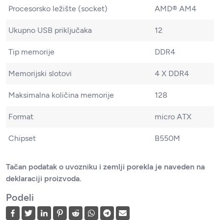
Procesorsko ležište (socket)
AMD® AM4
Ukupno USB priključaka
12
Tip memorije
DDR4
Memorijski slotovi
4 X DDR4
Maksimalna količina memorije
128
Format
micro ATX
Chipset
B550M
Tačan podatak o uvozniku i zemlji porekla je naveden na
deklaraciji proizvoda.
Podeli