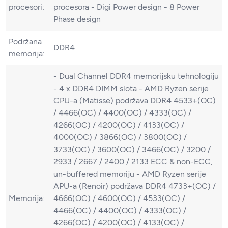
procesori:
procesora - Digi Power design - 8 Power
Phase design
Podržana
DDR4
memorija:
- Dual Channel DDR4 memorijsku tehnologiju
- 4 x DDR4 DIMM slota - AMD Ryzen serije
CPU-a (Matisse) podržava DDR4 4533+(OC)
/ 4466(OC) / 4400(OC) / 4333(OC) /
4266(OC) / 4200(OC) / 4133(OC) /
4000(OC) / 3866(OC) / 3800(OC) /
3733(OC) / 3600(OC) / 3466(OC) / 3200 /
2933 / 2667 / 2400 / 2133 ECC & non-ECC,
un-buffered memoriju - AMD Ryzen serije
APU-a (Renoir) podržava DDR4 4733+(OC) /
Memorija:
4666(OC) / 4600(OC) / 4533(OC) /
4466(OC) / 4400(OC) / 4333(OC) /
4266(OC) / 4200(OC) / 4133(OC) /