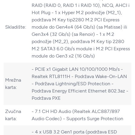
RAID (RAID 0, RAID 1 i RAID 10), NCQ, AHCI i
Hot Plug - 1 x Hyper M.2 podnožje (M2_1),
podržava M Key tip2280 M.2 PCI Express
Skladište:
module do Gen4x4 (64 Gb/s) (sa Matisse) ili
Gen3x4 (32 Gb/s) (sa Renoir) - 1 x M.2
podnožje (M2_2), podržava M Key tip 2280
M.2 SATA3 6.0 Gb/s module i M.2 PCI Express
module do Gen3 x2 (16 Gb/s)
- PCIE x1 Gigabit LAN 10/100/1000 Mb/s -
Realtek RTL8111H - Podržava Wake-On-LAN
Mrežna
- Podržava Lightning/ESD Protection -
karta:
Podržava Energy Efficient Ethernet 802.3az -
Podržava PXE
Zvučna
- 7.1 CH HD Audio (Realtek ALC887/897
karta:
Audio Codec) - Supports Surge Protection
- 4 x USB 3.2 Gen1 porta (podržava ESD