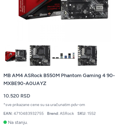
MB AM4 ASRock B550M Phantom Gaming 4 90-
MXBE90-A0UAYZ
10.520 RSD
*sve prikazane cene su sa uračunatim pdv-om
EAN:
4710483932755
Brend:
ASRock
SKU:
1552
Na stanju.