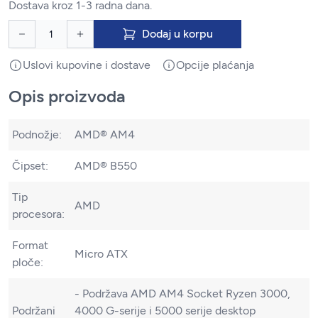
Dostava kroz 1-3 radna dana.
Dodaj u korpu
Uslovi kupovine i dostave
Opcije plaćanja
Opis proizvoda
Podnožje:
AMD® AM4
Čipset:
AMD® B550
Tip
AMD
procesora:
Format
Micro ATX
ploče:
- Podržava AMD AM4 Socket Ryzen 3000,
Podržani
4000 G-serije i 5000 serije desktop