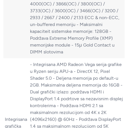
4000(OC) / 3866(OC) / 3800(OC) /
3733(OC) / 3600(OC) / 3466(OC) / 3200 /
2933 / 2667 / 2400 / 2133 ECC & non-ECC,
un-buffered memoriju - Maksimalni
kapaciteit sistemske memorije: 128GB -
Podržava Extreme Memory Profile (XMP)
memorijske module - 15μ Gold Contact u
DIMM slotovima
- Integrisana AMD Radeon Vega serija grafike
u Ryzen seriju APU-a - DirectX 12, Pixel
Shader 5.0 - Deljena memorija po default-u
2GB. Maksimalna deljena memorija do 16GB -
Dual grafički izlazo: podržava HDMI i
DisplayPort 1.4 podrtove sa nezavisnim displej
kontrolerima - Podržava HDMI 2.1 sa
maksimalnom rezolucijom od 4K x 2K
Integrisana
(4096x2160) @ 60Hz - Podržava DisplayPort
grafička
1.4 sa maksimalnom rezolucijom od 5K