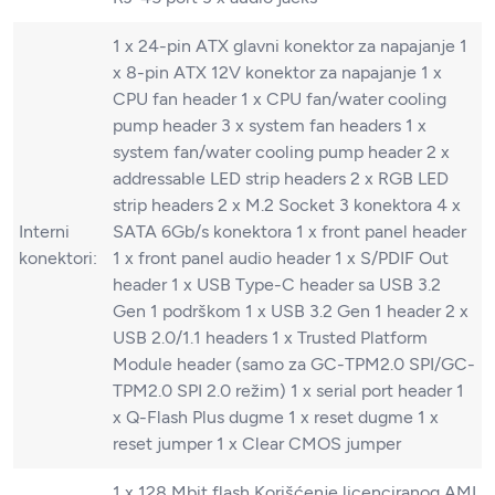
1 x 24-pin ATX glavni konektor za napajanje 1
x 8-pin ATX 12V konektor za napajanje 1 x
CPU fan header 1 x CPU fan/water cooling
pump header 3 x system fan headers 1 x
system fan/water cooling pump header 2 x
addressable LED strip headers 2 x RGB LED
strip headers 2 x M.2 Socket 3 konektora 4 x
Interni
SATA 6Gb/s konektora 1 x front panel header
konektori:
1 x front panel audio header 1 x S/PDIF Out
header 1 x USB Type-C header sa USB 3.2
Gen 1 podrškom 1 x USB 3.2 Gen 1 header 2 x
USB 2.0/1.1 headers 1 x Trusted Platform
Module header (samo za GC-TPM2.0 SPI/GC-
TPM2.0 SPI 2.0 režim) 1 x serial port header 1
x Q-Flash Plus dugme 1 x reset dugme 1 x
reset jumper 1 x Clear CMOS jumper
1 x 128 Mbit flash Korišćenje licenciranog AMI