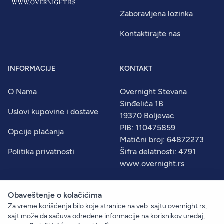
Zaboravljena lozinka
Kontaktirajte nas
INFORMACIJE
KONTAKT
O Nama
Overnight Stevana
Sinđelića 1B
Uslovi kupovine i dostave
19370 Boljevac
PIB: 110475859
Opcije plaćanja
Matični broj: 64872273
Politika privatnosti
Šifra delatnosti: 4791
www.overnight.rs
Obaveštenje o kolačićima
Za vreme korišćenja bilo koje stranice na veb-sajtu overnight.rs,
© 2026
Overnight
. Sva prava zadržana.
sajt može da sačuva određene informacije na korisnikov uređaj,
Created by:
Dejan Vukelić