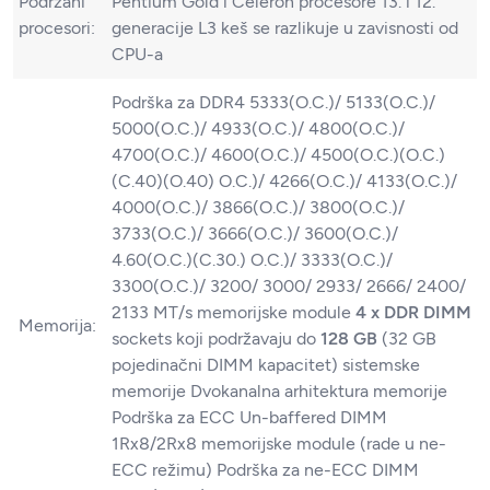
Podržani
Pentium Gold i Celeron procesore 13. i 12.
procesori:
generacije L3 keš se razlikuje u zavisnosti od
CPU-a
Podrška za DDR4 5333(O.C.)/ 5133(O.C.)/
5000(O.C.)/ 4933(O.C.)/ 4800(O.C.)/
4700(O.C.)/ 4600(O.C.)/ 4500(O.C.)(O.C.)
(C.40)(O.40) O.C.)/ 4266(O.C.)/ 4133(O.C.)/
4000(O.C.)/ 3866(O.C.)/ 3800(O.C.)/
3733(O.C.)/ 3666(O.C.)/ 3600(O.C.)/
4.60(O.C.)(C.30.) O.C.)/ 3333(O.C.)/
3300(O.C.)/ 3200/ 3000/ 2933/ 2666/ 2400/
2133 MT/s memorijske module
4 x DDR DIMM
Memorija:
sockets koji podržavaju do
128 GB
(32 GB
pojedinačni DIMM kapacitet) sistemske
memorije Dvokanalna arhitektura memorije
Podrška za ECC Un-baffered DIMM
1Rx8/2Rx8 memorijske module (rade u ne-
ECC režimu) Podrška za ne-ECC DIMM