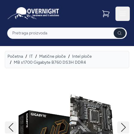
Overnight
Otvor
Pretraga
Početna
/
IT
/
Matične ploče
/
Intel ploče
/
MB s1700 Gigabyte B760 DS3H DDR4