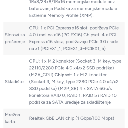
1Rx8/2Rx8/1Rx16 memorijske module bez
baferovanja Podrška za memorijske module
Extreme Memory Profile (XMP).
CPU: 1 x PCI Express x16 slot, podržava PCIe
Slotovi za
4.0 i radi na x16 (PCIEX16) Chipset: 4 x PCI
proširenje:
Express x16 slota, podržavaju PCIe 3.0 i rade
na x1 (PCIEX1_1, PCIEX1_3~PCIEX1_5)
CPU:
1 x M.2 konektor (Socket 3, M key, type
22110/2280 PCIe 4.0 x4/x2 SSD podrška)
(M2A_CPU)
Chipset:
1 x M.2 konektor
Skladište:
(Socket 3, M key, type 2280 PCIe 4.0 x4/x2
SSD podrška) (M2P_SB) 4 x SATA 6Gb/s
konektora RAID 0, RAID 1, RAID 5 i RAID 10
podrška za SATA uređaje za skladištenje
Mrežna
Realtek GbE LAN chip (1 Gbps/100 Mbps)
karta: