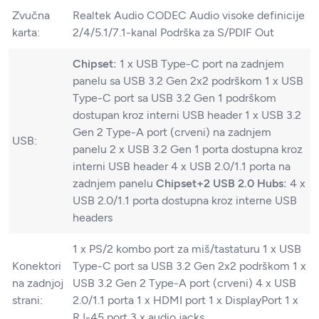
Zvučna
Realtek Audio CODEC Audio visoke definicije
karta:
2/4/5.1/7.1-kanal Podrška za S/PDIF Out
Chipset:
1 x USB Type-C port na zadnjem
panelu sa USB 3.2 Gen 2x2 podrškom 1 x USB
Type-C port sa USB 3.2 Gen 1 podrškom
dostupan kroz interni USB header 1 x USB 3.2
Gen 2 Type-A port (crveni) na zadnjem
USB:
panelu 2 x USB 3.2 Gen 1 porta dostupna kroz
interni USB header 4 x USB 2.0/1.1 porta na
zadnjem panelu
Chipset+2 USB 2.0 Hubs:
4 x
USB 2.0/1.1 porta dostupna kroz interne USB
headers
1 x PS/2 kombo port za miš/tastaturu 1 x USB
Konektori
Type-C port sa USB 3.2 Gen 2x2 podrškom 1 x
na zadnjoj
USB 3.2 Gen 2 Type-A port (crveni) 4 x USB
strani:
2.0/1.1 porta 1 x HDMI port 1 x DisplayPort 1 x
RJ-45 port 3 x audio jacks