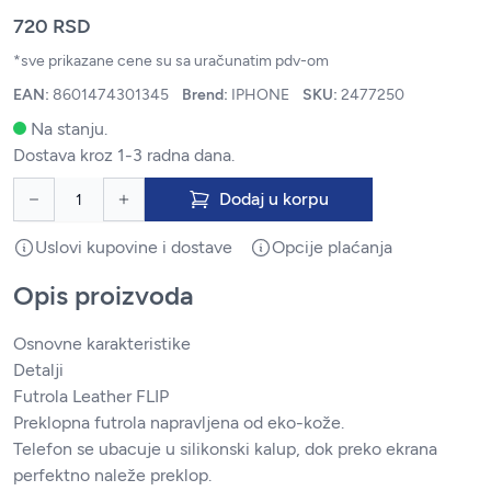
720 RSD
*sve prikazane cene su sa uračunatim pdv-om
EAN:
8601474301345
Brend:
IPHONE
SKU:
2477250
Na stanju.
Dostava kroz 1-3 radna dana.
Dodaj u korpu
Uslovi kupovine i dostave
Opcije plaćanja
Opis proizvoda
Osnovne karakteristike
Detalji
Futrola Leather FLIP
Preklopna futrola napravljena od eko-kože.
Telefon se ubacuje u silikonski kalup, dok preko ekrana
perfektno naleže preklop.