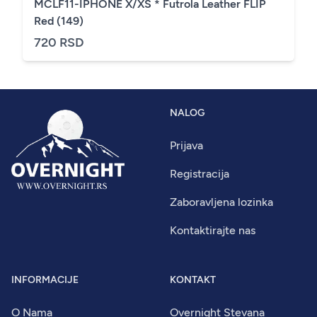
MCLF11-IPHONE X/XS * Futrola Leather FLIP
Red (149)
720 RSD
NALOG
Prijava
Registracija
Zaboravljena lozinka
Kontaktirajte nas
INFORMACIJE
KONTAKT
O Nama
Overnight Stevana