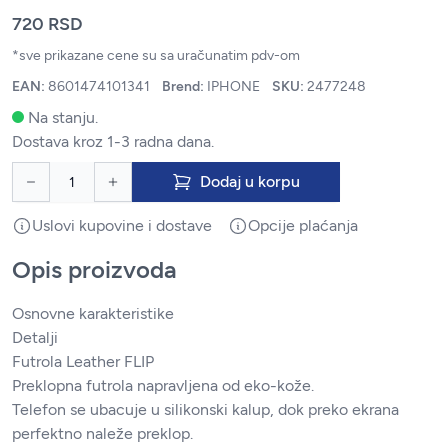
720 RSD
*sve prikazane cene su sa uračunatim pdv-om
EAN:
8601474101341
Brend:
IPHONE
SKU:
2477248
Na stanju.
Dostava kroz 1-3 radna dana.
Dodaj u korpu
Uslovi kupovine i dostave
Opcije plaćanja
Opis proizvoda
Osnovne karakteristike
Detalji
Futrola Leather FLIP
Preklopna futrola napravljena od eko-kože.
Telefon se ubacuje u silikonski kalup, dok preko ekrana
perfektno naleže preklop.