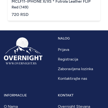
MCLF11-IPHONE X/XS * Futrola Leather FLIP
Red (149)
720 RSD
NALOG
Prijava
Registracija
Zaboravljena lozinka
Kontaktirajte nas
INFORMACIJE
KONTAKT
O Nama
Overnight Stevana