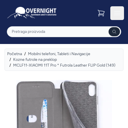
Overnight
Otvor
Pretraga
Početna
/
Mobilni telefoni, Tableti i Navigacije
/
Kozne futrole na preklop
/
MCLF11-XIAOMI 11T Pro * Futrola Leather FLIP Gold (149)