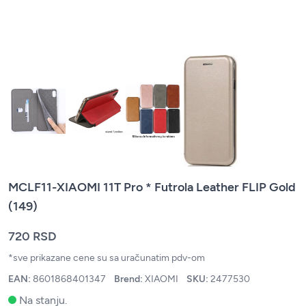
MCLF11-XIAOMI 11T Pro * Futrola Leather FLIP Gold
(149)
720 RSD
*sve prikazane cene su sa uračunatim pdv-om
EAN:
8601868401347
Brend:
XIAOMI
SKU:
2477530
Na stanju.