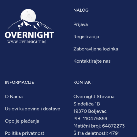
NALOG
Prijava
Registracija
Zaboravljena lozinka
Kontaktirajte nas
INFORMACIJE
KONTAKT
O Nama
Overnight Stevana
Sinđelića 1B
Uslovi kupovine i dostave
19370 Boljevac
PIB: 110475859
Opcije plaćanja
Matični broj: 64872273
Politika privatnosti
Šifra delatnosti: 4791