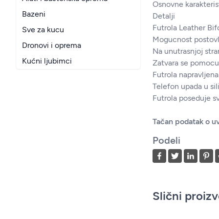
Osnovne karakteris
Bazeni
Detalji
Futrola Leather Bif
Sve za kucu
Mogucnost postovlja
Dronovi i oprema
Na unutrasnjoj stra
Kućni ljubimci
Zatvara se pomocu 
Futrola napravljena
Telefon upada u sil
Futrola poseduje sv
Tačan podatak o uv
Podeli
Slični proiz