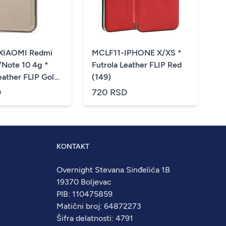
XIAOMI Redmi
MCLF11-IPHONE X/XS *
/Note 10 4g *
Futrola Leather FLIP Red
eather FLIP Gold
(149)
D
720 RSD
KONTAKT
Overnight Stevana Sinđelića 1B
19370 Boljevac
PIB: 110475859
Matični broj: 64872273
Šifra delatnosti: 4791