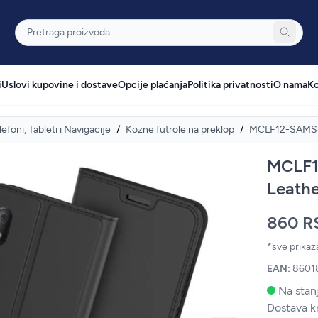
Pretraga
i
Uslovi kupovine i dostave
Opcije plaćanja
Politika privatnosti
O nama
Ko
lefoni, Tableti i Navigacije
/
Kozne futrole na preklop
/
MCLF12-SAMSUNG
MCLF1
Leathe
860 R
*sve prika
EAN:
8601
Na stanj
Dostava k