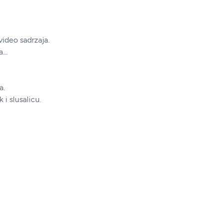
video sadrzaja.
...
a.
i slusalicu.