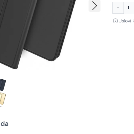
Uslovi 
oda