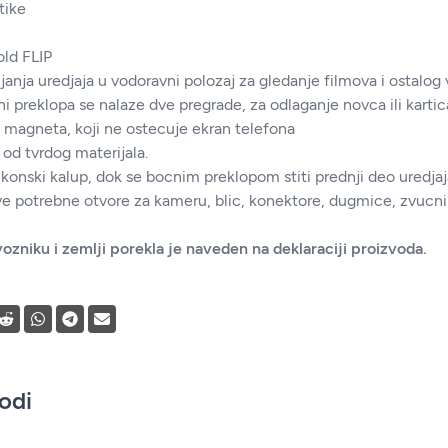
tike
old FLIP
nja uredjaja u vodoravni polozaj za gledanje filmova i ostalog 
ni preklopa se nalaze dve pregrade, za odlaganje novca ili kartica
magneta, koji ne ostecuje ekran telefona
 od tvrdog materijala.
ikonski kalup, dok se bocnim preklopom stiti prednji deo uredjaj
e potrebne otvore za kameru, blic, konektore, dugmice, zvucnik 
ozniku i zemlji porekla je naveden na deklaraciji proizvoda.
vodi