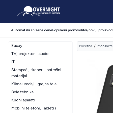
Overnight
Automatski snižene cene
Popularni proizvodi
Najnoviji proizvod
Epoxy
Početna
/
Mobilni te
TV, projektori i audio
IT
Štampači, skeneri i potrošni
materijal
Klima uređaji i grejna tela
Bela tehnika
Kućni aparati
Mobilni telefoni, Tableti i