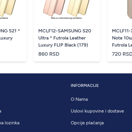
NG S21 *
MCLF12-SAMSUNG S20
MCLF11-
Luxury
Ultra * Futrola Leather
Note 10s
Luxury FLIP Black (179)
Futrola L
(149)
860 RSD
720 RS
INFORMACIJE
O Nama
a
Uslovi kupovine i dostave
na lozinka
Opcije plaćanja