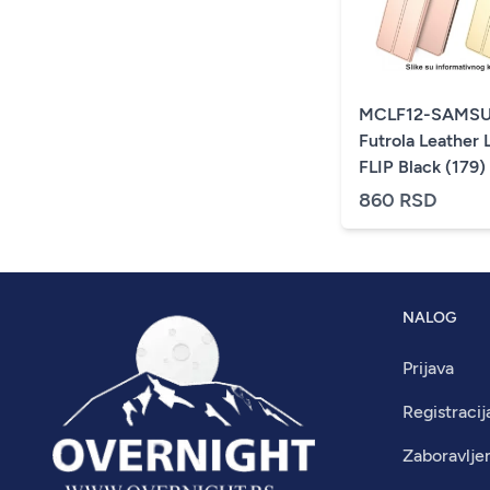
MCLF12-SAMSU
Futrola Leather 
FLIP Black (179)
860 RSD
NALOG
Prijava
Registracij
Zaboravlje