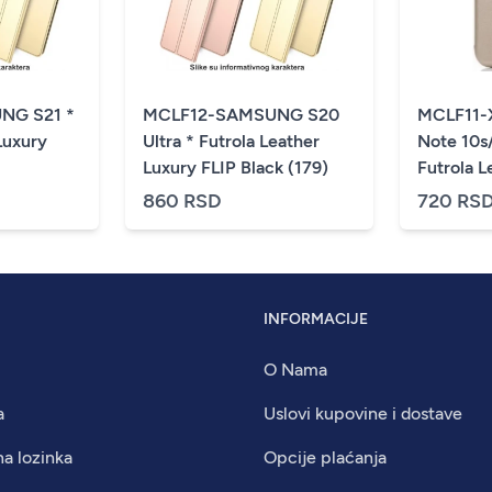
NG S21 *
MCLF12-SAMSUNG S20
MCLF11-
Luxury
Ultra * Futrola Leather
Note 10s
Luxury FLIP Black (179)
Futrola L
(149)
860 RSD
720 RS
INFORMACIJE
O Nama
a
Uslovi kupovine i dostave
na lozinka
Opcije plaćanja