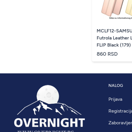
MCLF12-SAMSU
Futrola Leather 
FLIP Black (179)
860 RSD
NALOG
Prijava
Registracij
Zaboravlje