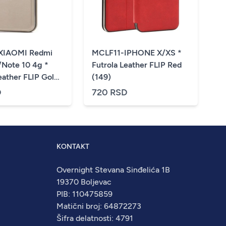
XIAOMI Redmi
MCLF11-IPHONE X/XS *
/Note 10 4g *
Futrola Leather FLIP Red
eather FLIP Gold
(149)
D
720 RSD
KONTAKT
Overnight Stevana Sinđelića 1B
19370 Boljevac
PIB: 110475859
Matični broj: 64872273
Šifra delatnosti: 4791