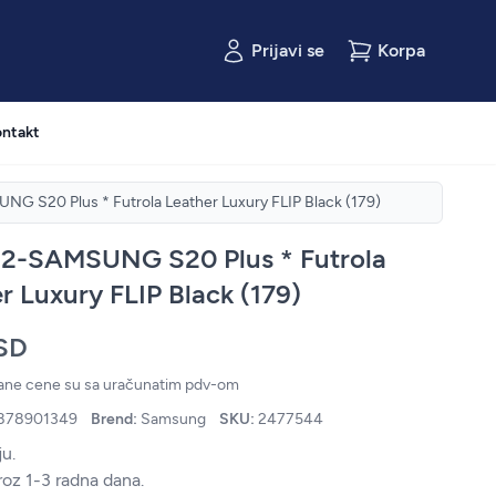
Prijavi se
Korpa
ntakt
 S20 Plus * Futrola Leather Luxury FLIP Black (179)
2-SAMSUNG S20 Plus * Futrola
r Luxury FLIP Black (179)
SD
zane cene su sa uračunatim pdv-om
878901349
Brend:
Samsung
SKU:
2477544
u.
roz 1-3 radna dana.