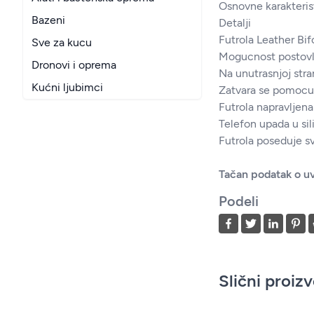
Osnovne karakteris
Bazeni
Detalji
Futrola Leather Bif
Sve za kucu
Mogucnost postovlja
Dronovi i oprema
Na unutrasnjoj stra
Kućni ljubimci
Zatvara se pomocu 
Futrola napravljena
Telefon upada u sil
Futrola poseduje sv
Tačan podatak o uv
Podeli
Slični proiz