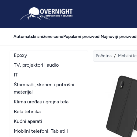
Overnight
Automatski snižene cene
Popularni proizvodi
Najnoviji proizvod
Epoxy
Početna
/
Mobilni te
TV, projektori i audio
IT
Štampači, skeneri i potrošni
materijal
Klima uređaji i grejna tela
Bela tehnika
Kućni aparati
Mobilni telefoni, Tableti i