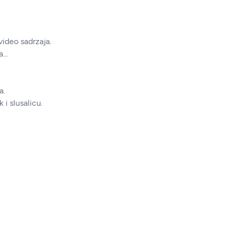
video sadrzaja.
...
a.
i slusalicu.