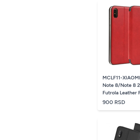
MCLF11-XIAOMI
Note 8/Note 8 2
Futrola Leather 
(149)
900 RSD