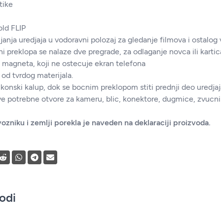
tike
old FLIP
nja uredjaja u vodoravni polozaj za gledanje filmova i ostalog 
ni preklopa se nalaze dve pregrade, za odlaganje novca ili kartica
magneta, koji ne ostecuje ekran telefona
 od tvrdog materijala.
ikonski kalup, dok se bocnim preklopom stiti prednji deo uredjaj
e potrebne otvore za kameru, blic, konektore, dugmice, zvucnik 
ozniku i zemlji porekla je naveden na deklaraciji proizvoda.
vodi