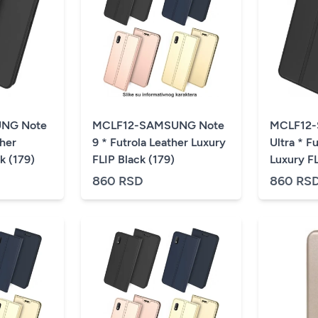
NG Note
MCLF12-SAMSUNG Note
MCLF12
ther
9 * Futrola Leather Luxury
Ultra * F
k (179)
FLIP Black (179)
Luxury FL
860 RSD
860 RS