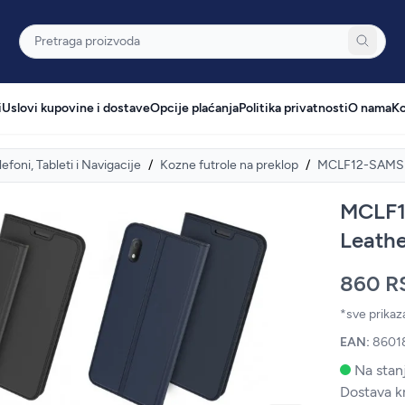
Pretraga
i
Uslovi kupovine i dostave
Opcije plaćanja
Politika privatnosti
O nama
Ko
lefoni, Tableti i Navigacije
/
Kozne futrole na preklop
/
MCLF12-SAMSUNG
MCLF1
Leathe
860 R
*sve prika
EAN:
8601
Na stanj
Dostava k