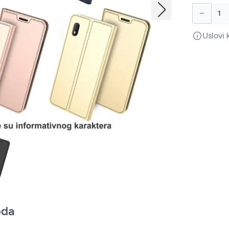
Uslovi 
oda