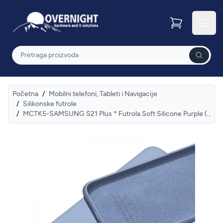
Overnight
Otvor
Pretraga
Početna
/
Mobilni telefoni, Tableti i Navigacije
/
Silikonske futrole
/
MCTK5-SAMSUNG S21 Plus * Futrola Soft Silicone Purple (79)