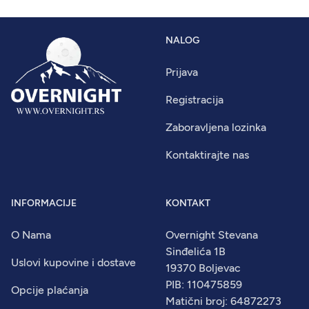
NALOG
Prijava
Registracija
Zaboravljena lozinka
Kontaktirajte nas
INFORMACIJE
KONTAKT
O Nama
Overnight Stevana
Sinđelića 1B
Uslovi kupovine i dostave
19370 Boljevac
PIB: 110475859
Opcije plaćanja
Matični broj: 64872273