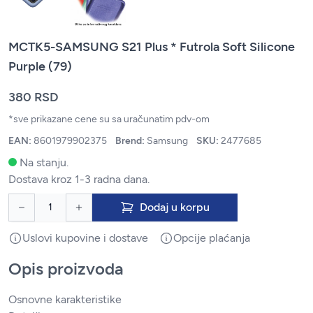
MCTK5-SAMSUNG S21 Plus * Futrola Soft Silicone
Purple (79)
380 RSD
*sve prikazane cene su sa uračunatim pdv-om
EAN:
8601979902375
Brend:
Samsung
SKU:
2477685
Na stanju.
Dostava kroz 1-3 radna dana.
Dodaj u korpu
Uslovi kupovine i dostave
Opcije plaćanja
Opis proizvoda
Osnovne karakteristike