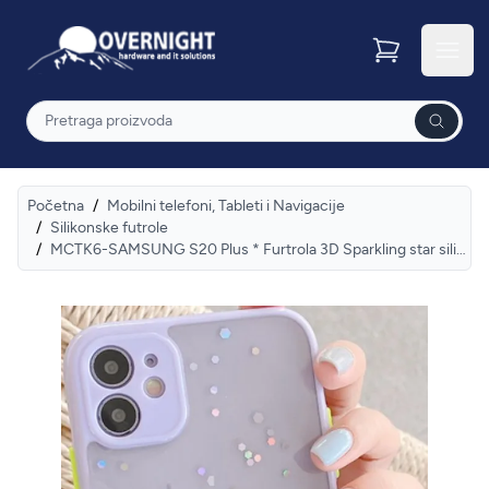
Overnight
Otvor
Pretraga
Početna
/
Mobilni telefoni, Tableti i Navigacije
/
Silikonske futrole
/
MCTK6-SAMSUNG S20 Plus * Furtrola 3D Sparkling star silicone Purple (89)