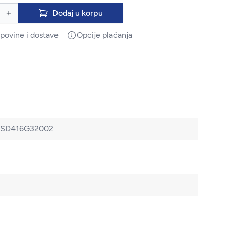
Dodaj u korpu
upovine i dostave
Opcije plaćanja
l PSD416G32002