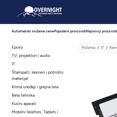
Overnight
Automatski snižene cene
Popularni proizvodi
Najnoviji proizvod
Epoxy
Početna
/
IT
/
Ram
TV, projektori i audio
IT
Štampači, skeneri i potrošni
materijal
Klima uređaji i grejna tela
Bela tehnika
Kućni aparati
Mobilni telefoni, Tableti i