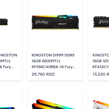
KINGSTON
KINGSTON DIMM DDR5
KINGST
0MT/s
16GB 5600MT/s
16GB 32
6 Fury
KF556C40BBA-16 Fury
KF432C1
PO
Beast Black RGB XMP
Beast
29.760 RSD
15.230 