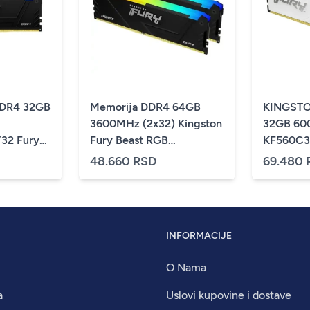
DDR4 32GB
Memorija DDR4 64GB
KINGST
3600MHz (2x32) Kingston
32GB 60
32 Fury
Fury Beast RGB
KF560C3
KF436C18BB2AK2/64
Beast RG
48.660 RSD
69.480 
INFORMACIJE
O Nama
a
Uslovi kupovine i dostave