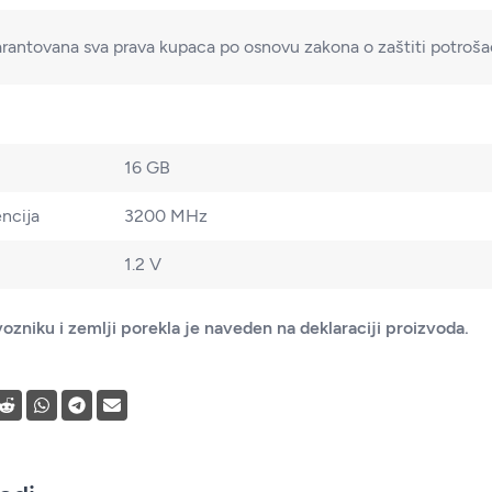
rantovana sva prava kupaca po osnovu zakona o zaštiti potroš
16 GB
ncija
3200 MHz
1.2 V
ozniku i zemlji porekla je naveden na deklaraciji proizvoda.