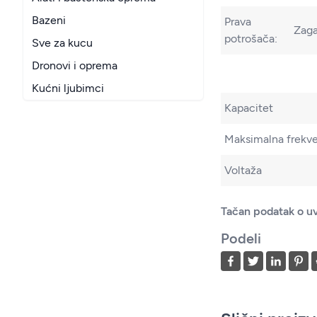
Bazeni
Prava
Zaga
potrošača:
Sve za kucu
Dronovi i oprema
Kućni ljubimci
Kapacitet
Maksimalna frekve
Voltaža
Tačan podatak o uv
Podeli