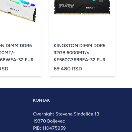
ON DIMM DDR5
KINGSTON DIMM DDR5
00MT/s
32GB 6000MT/s
6BWEA-32 FURY
KF560C36BBEA-32 FURY
B White EXPO
Beast RGB EXPO
RSD
69.480 RSD
KONTAKT
Overnight Stevana Sinđelića 1B
19370 Boljevac
PIB: 110475859