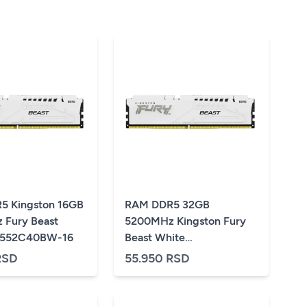
5 Kingston 16GB
RAM DDR5 32GB
Fury Beast
5200MHz Kingston Fury
F552C40BW-16
Beast White
KF552C40BW-32
RSD
55.950 RSD