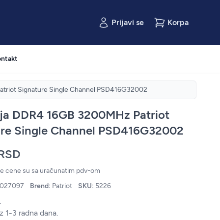
Prijavi se
Korpa
ntakt
riot Signature Single Channel PSD416G32002
ja DDR4 16GB 3200MHz Patriot
ure Single Channel PSD416G32002
 RSD
ne cene su sa uračunatim pdv-om
4027097
Brend:
Patriot
SKU:
5226
.
z 1-3 radna dana.