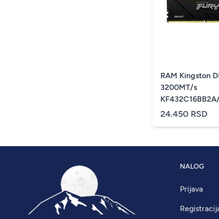
RAM Kingston 
3200MT/s
KF432C16BB2A/
Beast RGB
24.450 RSD
NALOG
Prijava
Registracij