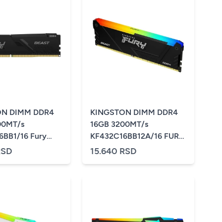
ON DIMM DDR4
KINGSTON DIMM DDR4
00MT/s
16GB 3200MT/s
6BB1/16 Fury
KF432C16BB12A/16 FURY
Beast RGB Black
RSD
15.640 RSD