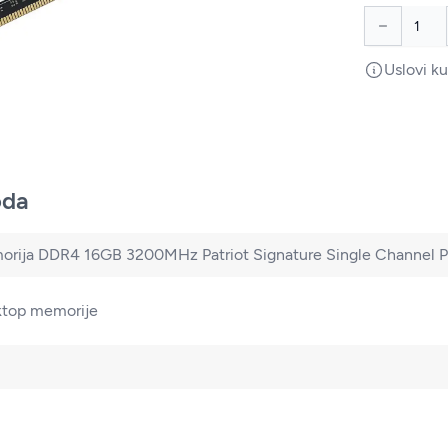
Uslovi k
oda
rija DDR4 16GB 3200MHz Patriot Signature Single Channe
top memorije