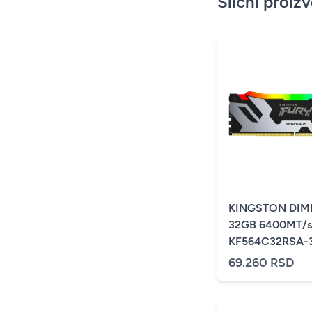
Slični proiz
KINGSTON DIM
32GB 6400MT/s
KF564C32RSA-
Renegade Silve
69.260 RSD