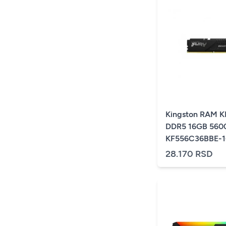
Kingston RAM 
DDR5 16GB 560
KF556C36BBE-1
Beast Black EX
28.170 RSD