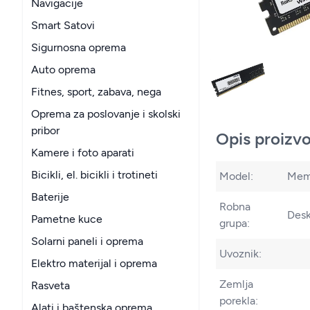
Navigacije
Smart Satovi
Sigurnosna oprema
Auto oprema
Fitnes, sport, zabava, nega
Oprema za poslovanje i skolski
pribor
Opis proizv
Kamere i foto aparati
Bicikli, el. bicikli i trotineti
Model:
Memo
Baterije
Robna
Desk
Pametne kuce
grupa:
Solarni paneli i oprema
Uvoznik:
Elektro materijal i oprema
Zemlja
Rasveta
porekla:
Alati i baštenska oprema