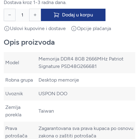
Dostava kroz 1-3 radna dana.
Dodaj u korpu
Uslovi kupovine i dostave
Opcije plaćanja
Opis proizvoda
Memorija DDR4 8GB 2666MHz Patriot
Model
Signature PSD48G266681
Robna grupa
Desktop memorije
Uvoznik
USPON DOO
Zemlja
Taiwan
porekla
Prava
Zagarantovana sva prava kupaca po osnovu
potrošača
zakona o zaštiti potrošača