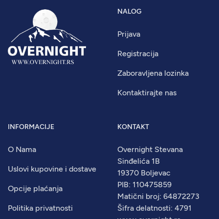
NALOG
Prijava
Registracija
Zaboravljena lozinka
Kontaktirajte nas
INFORMACIJE
KONTAKT
O Nama
Overnight Stevana
Sinđelića 1B
Uslovi kupovine i dostave
19370 Boljevac
PIB: 110475859
Opcije plaćanja
Matični broj: 64872273
Politika privatnosti
Šifra delatnosti: 4791