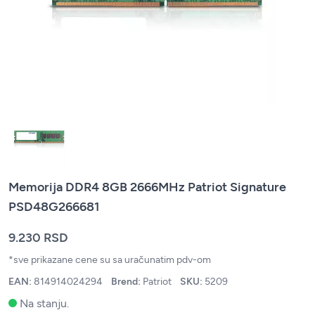
Memorija DDR4 8GB 2666MHz Patriot Signature
PSD48G266681
9.230 RSD
*sve prikazane cene su sa uračunatim pdv-om
EAN:
814914024294
Brend:
Patriot
SKU:
5209
Na stanju.