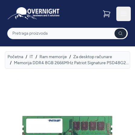
Overnight
Otvor
Pretraga
Početna
/
IT
/
Ram memorije
/
Za desktop računare
/
Memorija DDR4 8GB 2666MHz Patriot Signature PSD48G266681