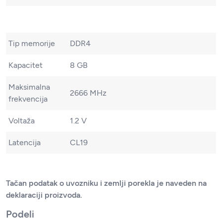
Tip memorije
DDR4
Kapacitet
8 GB
Maksimalna
2666 MHz
frekvencija
Voltaža
1.2 V
Latencija
CL19
Tačan podatak o uvozniku i zemlji porekla je naveden na
deklaraciji proizvoda.
Podeli