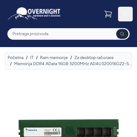
Overnight
Otvor
Pretraga
Početna
/
IT
/
Ram memorije
/
Za desktop računare
/
Memorija DDR4 AData 16GB 3200MHz AD4U320016G22-SGN