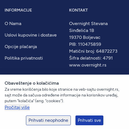
INFORMACIJE
KONTAKT
O Nama
Overnight Stevana
Sinđelića 1B
Uslovi kupovine i dostave
19370 Boljevac
PIB: 110475859
Opcije plaćanja
Matični broj: 64872273
Politika privatnosti
Šifra delatnosti: 4791
www.overnight.rs
Obaveštenje o kolačićima
Za vreme korišćenja bilo koje stranice na veb-sajtu overnight.rs,
© 2026
Overnight
. Sva prava zadržana.
sajt može da sačuva određene informacije na korisnikov uređaj,
Created by:
Dejan Vukelić
putem "kolačića" (eng. "cookies").
Pročitaj više
+381 60 633 09 00
prodaja@overnight.rs
Prihvati neophodne
Prihvati sve