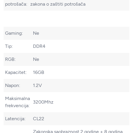
potrošača:
zakona o zaštiti potrošača
Gaming:
Ne
Tip:
DDR4
RGB:
Ne
Kapacitet:
16GB
Napon:
1.2V
Maksimalna
3200Mhz
frekvencija:
Latencija:
CL22
Zakonska saobraznost 2 godine + 8 godina