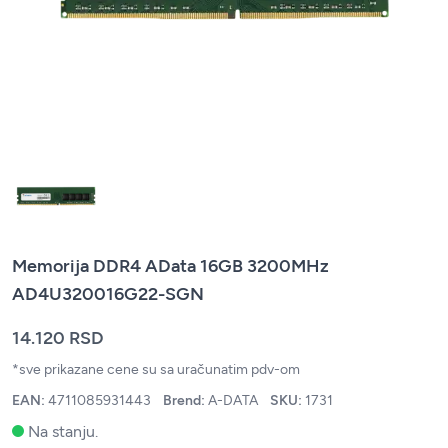
Memorija DDR4 AData 16GB 3200MHz
AD4U320016G22-SGN
14.120 RSD
*sve prikazane cene su sa uračunatim pdv-om
EAN:
4711085931443
Brend:
A-DATA
SKU:
1731
Na stanju.