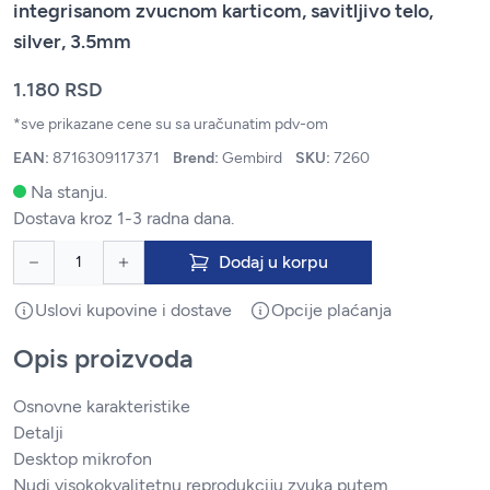
integrisanom zvucnom karticom, savitljivo telo,
silver, 3.5mm
1.180 RSD
*sve prikazane cene su sa uračunatim pdv-om
EAN:
8716309117371
Brend:
Gembird
SKU:
7260
Na stanju.
Dostava kroz 1-3 radna dana.
Dodaj u korpu
Uslovi kupovine i dostave
Opcije plaćanja
Opis proizvoda
Osnovne karakteristike
Detalji
Desktop mikrofon
Nudi visokokvalitetnu reprodukciju zvuka putem