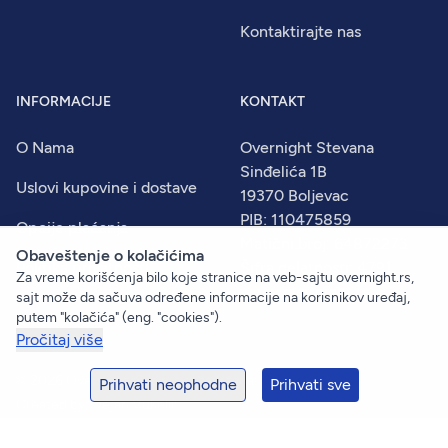
Kontaktirajte nas
INFORMACIJE
KONTAKT
O Nama
Overnight Stevana
Sinđelića 1B
Uslovi kupovine i dostave
19370 Boljevac
PIB: 110475859
Opcije plaćanja
Matični broj: 64872273
Obaveštenje o kolačićima
Politika privatnosti
Šifra delatnosti: 4791
Za vreme korišćenja bilo koje stranice na veb-sajtu overnight.rs,
www.overnight.rs
sajt može da sačuva određene informacije na korisnikov uređaj,
putem "kolačića" (eng. "cookies").
Pročitaj više
© 2026
Overnight
. Sva prava zadržana.
Prihvati neophodne
Prihvati sve
Created by:
Dejan Vukelić