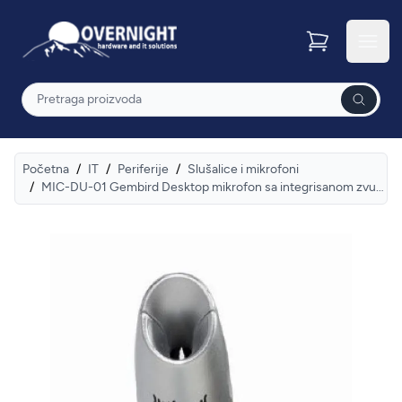
Overnight
Otvor
Pretraga
Početna
/
IT
/
Periferije
/
Slušalice i mikrofoni
/
MIC-DU-01 Gembird Desktop mikrofon sa integrisanom zvucnom karticom, savitljivo telo, silver, 3.5mm