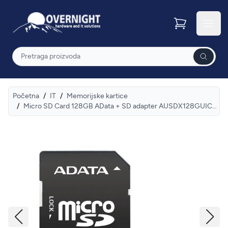
Overnight
Otvor
Pretraga
Početna
/
IT
/
Memorijske kartice
/
Micro SD Card 128GB AData + SD adapter AUSDX128GUICL10A1-RA1/ class 10