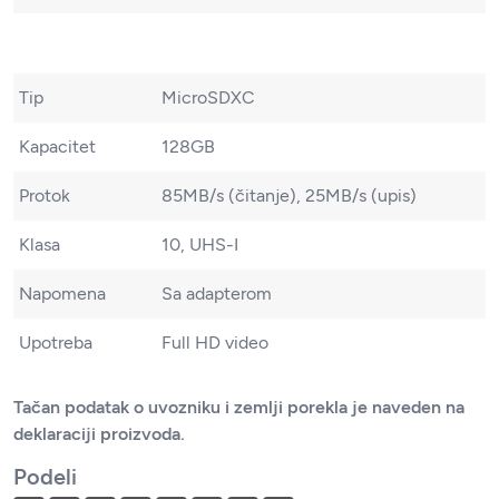
Tip
MicroSDXC
Kapacitet
128GB
Protok
85MB/s (čitanje), 25MB/s (upis)
Klasa
10, UHS-I
Napomena
Sa adapterom
Upotreba
Full HD video
Tačan podatak o uvozniku i zemlji porekla je naveden na
deklaraciji proizvoda.
Podeli