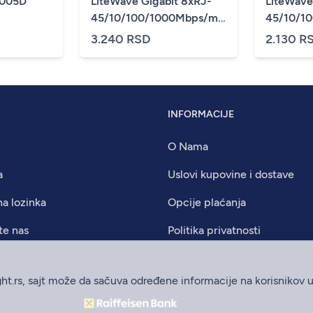
1005D
LiteWave Gigabit 8xRJ-
LiteWave
45/10/100/1000Mbps/metalno
45/10/1
kucište
kucište
3.240 RSD
2.130 R
INFORMACIJE
O Nama
a
Uslovi kupovine i dostave
na lozinka
Opcije plaćanja
te nas
Politika privatnosti
ght.rs, sajt može da sačuva određene informacije na korisnikov 