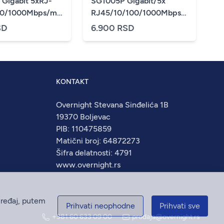
 Gigabit 5xRJ-
SG1005P Gigabit/5x
00/1000Mbps/metalno
RJ45/10/100/1000Mbps/4x
PoE+/56W PoE/metalno
SD
6.900 RSD
kuciste
KONTAKT
Overnight Stevana Sinđelića 1B
19370 Boljevac
PIB: 110475859
Matični broj: 64872273
Šifra delatnosti: 4791
www.overnight.rs
uređaj, putem
Prihvati neophodne
Prihvati sve
+381 60 633 09 00
prodaja@overnight.rs