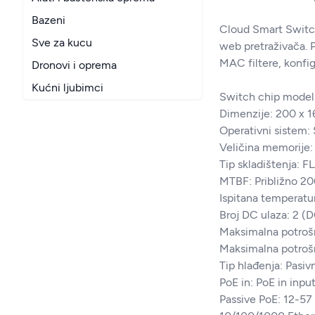
Bazeni
Cloud Smart Switch
Sve za kucu
web pretraživača. 
MAC filtere, konfi
Dronovi i oprema
Kućni ljubimci
Switch chip model
Dimenzije: 200 x 
Operativni sistem:
Veličina memorije:
Tip skladištenja: 
MTBF: Približno 20
Ispitana temperatu
Broj DC ulaza: 2 (D
Maksimalna potrošn
Maksimalna potrošn
Tip hlađenja: Pasiv
PoE in: PoE in inpu
Passive PoE: 12-57