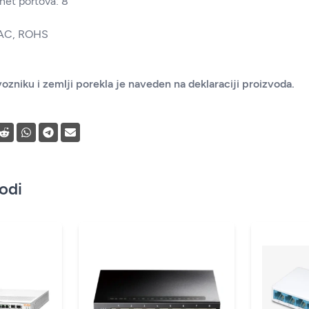
net portova: 8
 EAC, ROHS
ozniku i zemlji porekla je naveden na deklaraciji proizvoda.
vodi