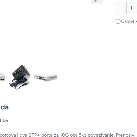
Uslovi 
oda
tike
ortova i dva SFP+ porta za 10G optičko povezivanje. Prenosiv