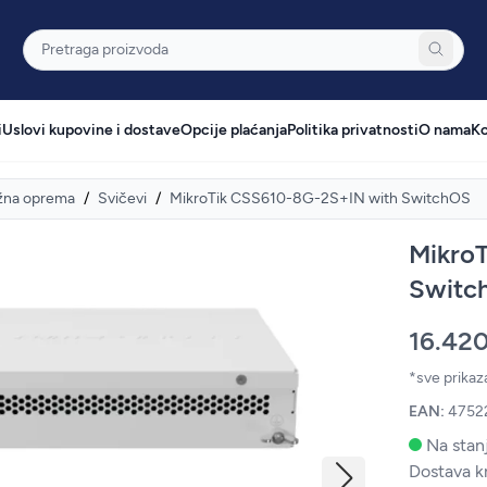
Pretraga
i
Uslovi kupovine i dostave
Opcije plaćanja
Politika privatnosti
O nama
Ko
žna oprema
/
Svičevi
/
MikroTik CSS610-8G-2S+IN with SwitchOS
Mikro
Switc
16.42
*sve prika
EAN:
4752
Na stanj
Dostava k