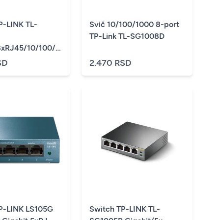
P-LINK TL-
Svič 10/100/1000 8-port
TP-Link TL-SG1008D
/8xRJ45/10/100/1000Mbps/eSmart/4xPoE/Desktop
etalno kucište
SD
2.470 RSD
P-LINK LS105G
Switch TP-LINK TL-