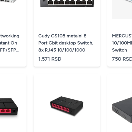
tworking
Cudy GS108 metalni 8-
MERCUSY
stant On
Port Gbit desktop Switch,
10/100M
SFP/SFP+
8x RJ45 10/100/1000
Switch
layer 2+
1.571 RSD
750 RS
 switch