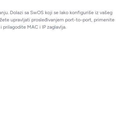
. Dolazi sa SwOS koji se lako konfiguriše iz vašeg
ete upravljati prosleđivanjem port-to-port, primenite
prilagodite MAC i IP zaglavlja.