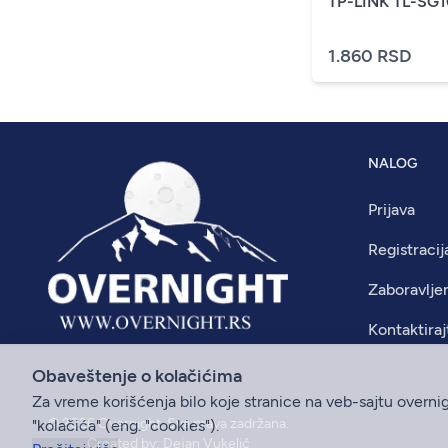
TP-LINK TL-SG
1.860 RSD
NALOG
Prijava
Registracij
Zaboravlje
Kontaktiraj
Obaveštenje o kolačićima
Za vreme korišćenja bilo koje stranice na veb-sajtu overni
© 2026
Overnight
. Sva prava zadržana.
"kolačića" (eng. "cookies").
Created by:
Dejan Vukelić