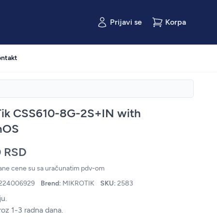
Prijavi se
Korpa
ntakt
Tik CSS610-8G-2S+IN with
hOS
0 RSD
zane cene su sa uračunatim pdv-om
224006929
Brend:
MIKROTIK
SKU:
2583
u.
roz 1-3 radna dana.