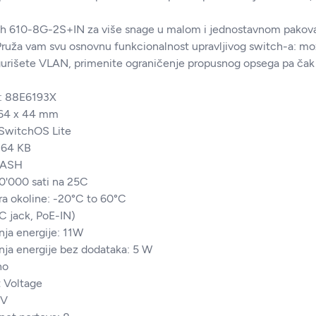
 610-8G-2S+IN za više snage u malom i jednostavnom pakovanju
Pruža vam svu osnovnu funkcionalnost upravljivog switch-a: mož
gurišete VLAN, primenite ograničenje propusnog opsega pa čak i 
: 88E6193X
164 x 44 mm
 SwitchOS Lite
 64 KB
FLASH
0'000 sati na 25C
ra okoline: -20°C to 60°C
C jack, PoE-IN)
ja energije: 11W
ja energije bez dodataka: 5 W
no
t Voltage
 V