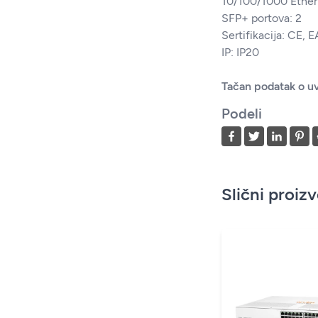
10/100/1000 Ether
SFP+ portova: 2
Sertifikacija: CE,
IP: IP20
Tačan podatak o uv
Podeli
Slični proiz