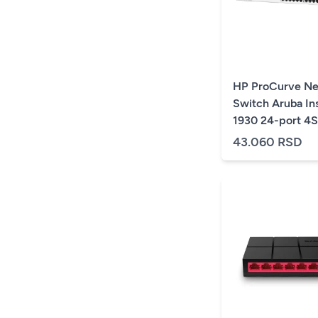
HP ProCurve Ne
Switch Aruba In
1930 24-port 4
Smart-managed 
43.060 RSD
Ethernet Gigabit