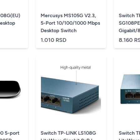
08G(EU)
Mercusys MS105G V2.3,
Switch T
Desktop
5-Port 10/100/1000 Mbps
SG108PE
Desktop Switch
Gigabit
m
1.010 RSD
8.160 R
0 5-port
Switch TP-LINK LS108G
Switch T