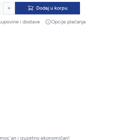
Dodaj u korpu
kupovine i dostave
Opcije plaćanja
, moc´an i izuzetno ekonomičan!