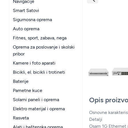
Navigacije
Smart Satovi
Sigurnosna oprema
Auto oprema
Fitnes, sport, zabava, nega
Oprema za poslovanje i skolski
pribor
Kamere i foto aparati
Bicikli, el. bicikli i trotineti
Baterije
Pametne kuce
Opis proizv
Solarni paneli i oprema
Elektro materijal i oprema
Osnovne karakteris
Rasveta
Detalji
Osam 1G Ethernet p
Alati i baštenska oprema