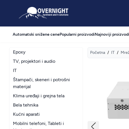
Overnight
Automatski snižene cene
Popularni proizvodi
Najnoviji proizvod
Epoxy
Početna
/
IT
/
Mre
TV, projektori i audio
IT
Štampači, skeneri i potrošni
materijal
Klima uređaji i grejna tela
Bela tehnika
Kućni aparati
Mobilni telefoni, Tableti i