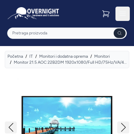
Overnight
Otvor
Pretraga
Početna
/
IT
/
Monitori i dodatna oprema
/
Monitori
/
Monitor 21.5 AOC 22B2DM 1920x1080/Full HD/75Hz/VA/4ms/HDMI/VGA/DVI/Audio