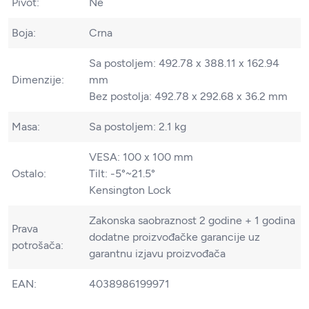
Pivot:
Ne
Boja:
Crna
Sa postoljem: 492.78 x 388.11 x 162.94
Dimenzije:
mm
Bez postolja: 492.78 x 292.68 x 36.2 mm
Masa:
Sa postoljem: 2.1 kg
VESA: 100 x 100 mm
Ostalo:
Tilt: -5°~21.5°
Kensington Lock
Zakonska saobraznost 2 godine + 1 godina
Prava
dodatne proizvođačke garancije uz
potrošača:
garantnu izjavu proizvođača
EAN:
4038986199971