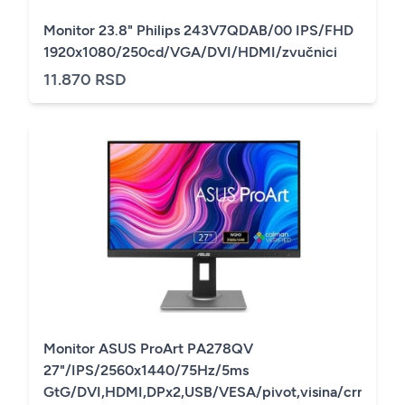
Monitor 23.8" Philips 243V7QDAB/00 IPS/FHD
1920x1080/250cd/VGA/DVI/HDMI/zvučnici
11.870 RSD
Monitor ASUS ProArt PA278QV
27"/IPS/2560x1440/75Hz/5ms
GtG/DVI,HDMI,DPx2,USB/VESA/pivot,visina/crna