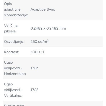
Opis
adaptivne
Adaptive Sync
sinhronizacije:
Veličina
0.2482 x 0.2482 mm
piksela:
2
Osvetljenje:
250 cd/m
Kontrast:
3000 : 1
Ugao
vidljivosti -
178°
Horizontalno:
Ugao
vidljivosti -
178°
Vertikalno:
Display port