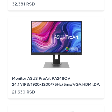
32.381 RSD
Monitor ASUS ProArt PA248QV
24.1"/IPS/1920x1200/75Hz/5ms/VGA,HDMI,DP,USB/piv
21.630 RSD