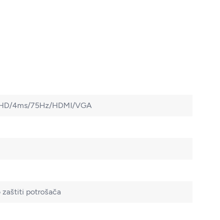
ll HD/4ms/75Hz/HDMI/VGA
zaštiti potrošača