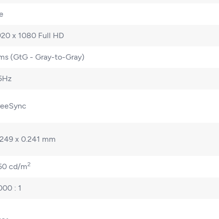
e
920 x 1080 Full HD
ms (GtG - Gray-to-Gray)
5Hz
reeSync
.249 x 0.241 mm
2
50 cd/m
000 : 1