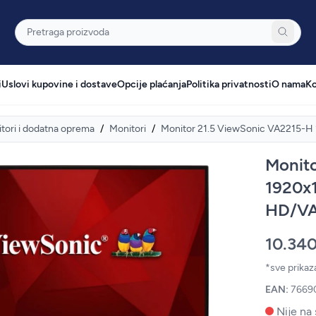
Pretraga
i
Uslovi kupovine i dostave
Opcije plaćanja
Politika privatnosti
O nama
Ko
tori i dodatna oprema
/
Monitori
/
Monitor 21.5 ViewSonic VA2215-
Monit
1920x
HD/VA
10.34
*sve prika
EAN:
7669
Nije na 