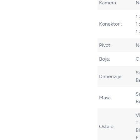
Kamera:
N
1
Konektori:
1
1
Pivot:
N
Boja:
C
S
Dimenzije:
B
S
Masa:
Be
V
Ti
Ostalo:
Bl
F