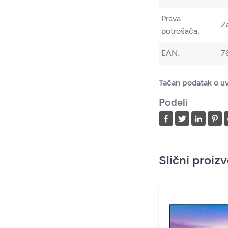
Prava
Z
potrošača:
EAN:
7
Tačan podatak o uv
Podeli
Slični proiz