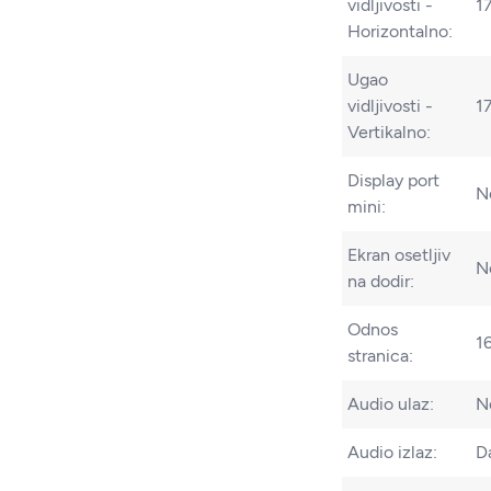
vidljivosti -
1
Horizontalno:
Ugao
vidljivosti -
1
Vertikalno:
Display port
N
mini:
Ekran osetljiv
N
na dodir:
Odnos
16
stranica:
Audio ulaz:
N
Audio izlaz:
D