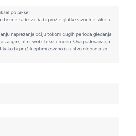
ksel po piksel.
 brzine kadrova da bi pružio glatke vizuelne slike u
njanju naprezanja očiju tokom dugih perioda gledanja.
za igre, film, web, tekst i mono. Ova podešavanja
t kako bi pružili optimizovano iskustvo gledanja za