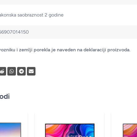
akonska saobraznost 2 godine
66907014150
ozniku i zemlji porekla je naveden na deklaraciji proizvoda.
vodi