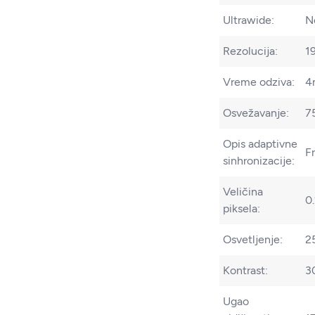
Ultrawide:
N
Rezolucija:
1
Vreme odziva:
4
Osvežavanje:
7
Opis adaptivne
F
sinhronizacije:
Veličina
0
piksela:
Osvetljenje:
2
Kontrast:
3
Ugao