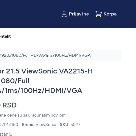
Prijavi se
Korpa
ntakt
H 1920x1080/Full HD/VA/1ms/100Hz/HDMI/VGA
or 21.5 ViewSonic VA2215-H
1080/Full
/1ms/100Hz/HDMI/VGA
0 RSD
zane cene su sa uračunatim pdv-om
07014150
Brend:
ViewSonic
SKU:
5027
stanju.