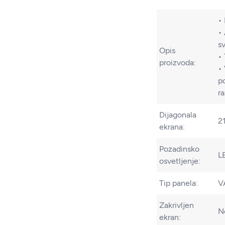
• 
•
sv
Opis
•
proizvoda:
•
p
ra
Dijagonala
21
ekrana:
Pozadinsko
L
osvetljenje:
Tip panela:
V
Zakrivljen
N
ekran: