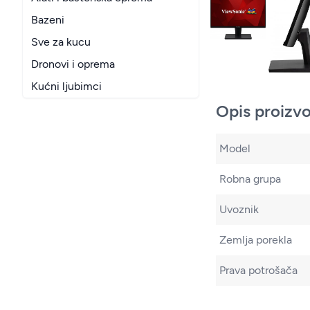
Bazeni
Sve za kucu
Dronovi i oprema
Kućni ljubimci
Opis proizv
Model
Robna grupa
Uvoznik
Zemlja porekla
Prava potrošača