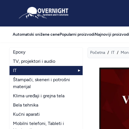
Overnight
Automatski snižene cene
Popularni proizvodi
Najnoviji proizvod
Epoxy
Početna
/
IT
/
Moni
TV, projektori i audio
IT
Štampači, skeneri i potrošni
materijal
Klima uređaji i grejna tela
Bela tehnika
Kućni aparati
Mobilni telefoni, Tableti i