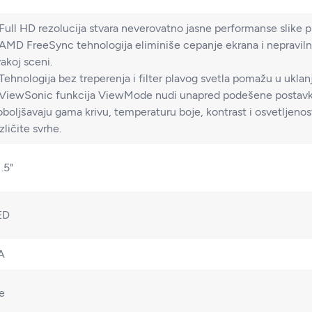
Full HD rezolucija stvara neverovatno jasne performanse slike pi
 AMD FreeSync tehnologija eliminiše cepanje ekrana i nepravilne
akoj sceni.
 Tehnologija bez treperenja i filter plavog svetla pomažu u ukla
 ViewSonic funkcija ViewMode nudi unapred podešene postavke 
oboljšavaju gama krivu, temperaturu boje, kontrast i osvetljenos
zličite svrhe.
.5"
ED
A
e