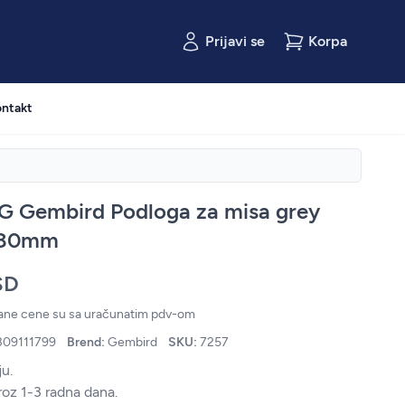
Prijavi se
Korpa
ntakt
G Gembird Podloga za misa grey
180mm
SD
zane cene su sa uračunatim pdv-om
309111799
Brend:
Gembird
SKU:
7257
u.
roz 1-3 radna dana.