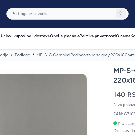
Pretraga
i
Uslovi kupovine i dostave
Opcije plaćanja
Politika privatnosti
O nama
Ko
erije
/
Podloge
/
MP-S-G Gembird Podloga za misa grey 220x180mm
MP-S-
220x
140 R
*sve prika
EAN:
8716
Na stanj
Dostava k