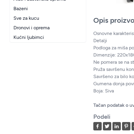
Bazeni
Sve za kucu
Opis proizv
Dronovi i oprema
Osnovne karakteris
Kućni ljubimci
Detalji
Podloga za miša po
Dimenzije: 220x
Ne pomera se na s
Pruža savršenu kon
Savršeno za bilo ko
Gumena donja površ
Boja: Siva
Tačan podatak o uv
Podeli