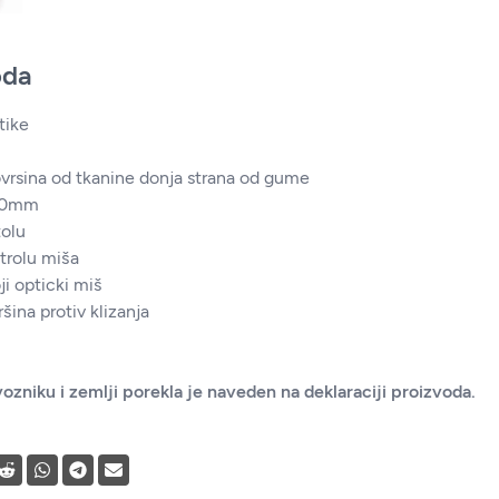
oda
tike
vrsina od tkanine donja strana od gume
180mm
tolu
trolu miša
ji opticki miš
ina protiv klizanja
ozniku i zemlji porekla je naveden na deklaraciji proizvoda.