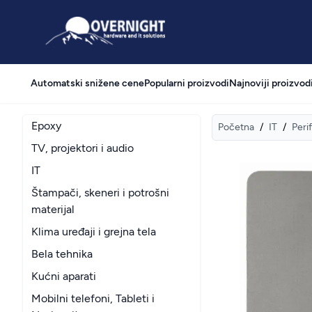
Overnight
Automatski snižene cene
Popularni proizvodi
Najnoviji proizvod
Epoxy
Početna
/
IT
/
Perif
TV, projektori i audio
IT
Štampači, skeneri i potrošni
materijal
Klima uređaji i grejna tela
Bela tehnika
Kućni aparati
Mobilni telefoni, Tableti i