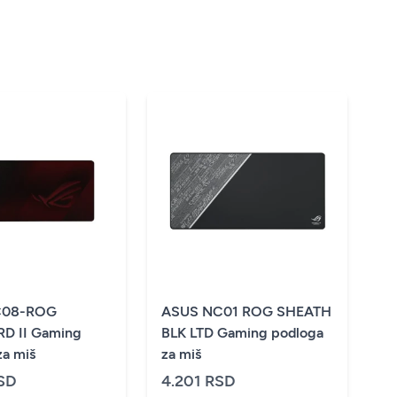
C08-ROG
ASUS NC01 ROG SHEATH
D II Gaming
BLK LTD Gaming podloga
za miš
za miš
SD
4.201 RSD