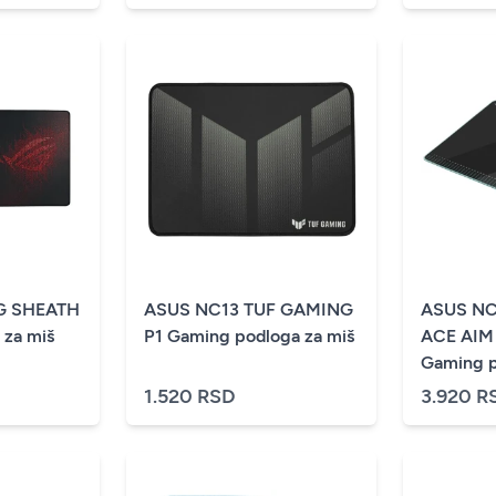
G SHEATH
ASUS NC13 TUF GAMING
ASUS N
 za miš
P1 Gaming podloga za miš
ACE AIM
Gaming p
1.520 RSD
3.920 R