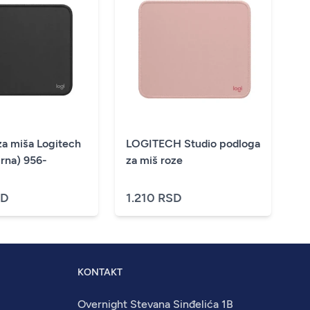
za miša Logitech
LOGITECH Studio podloga
rna) 956-
za miš roze
SD
1.210 RSD
KONTAKT
Overnight Stevana Sinđelića 1B