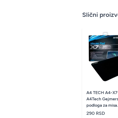
Slični proiz
A4 TECH A4-X
A4Tech Gejmer
podloga za misa
250x200mm Blac
290 RSD
mp-game-s )