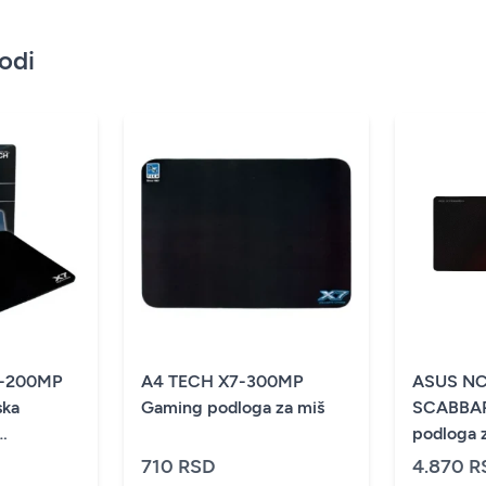
vodi
7-200MP
A4 TECH X7-300MP
ASUS N
ska
Gaming podloga za miš
SCABBAR
podloga 
k (alt=
710 RSD
4.870 R