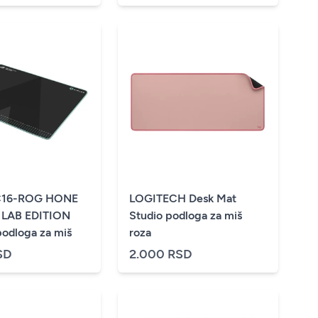
C16-ROG HONE
LOGITECH Desk Mat
 LAB EDITION
Studio podloga za miš
odloga za miš
roza
SD
2.000 RSD