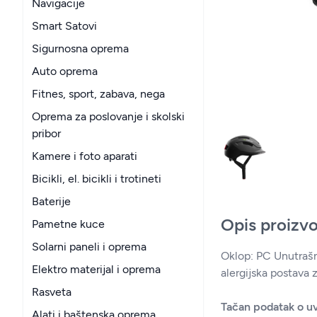
Navigacije
Smart Satovi
Sigurnosna oprema
Auto oprema
Fitnes, sport, zabava, nega
Oprema za poslovanje i skolski
pribor
Kamere i foto aparati
Bicikli, el. bicikli i trotineti
Baterije
Opis proizv
Pametne kuce
Solarni paneli i oprema
Oklop: PC Unutrašnj
Elektro materijal i oprema
alergijska postava
Rasveta
Tačan podatak o uv
Alati i baštenska oprema