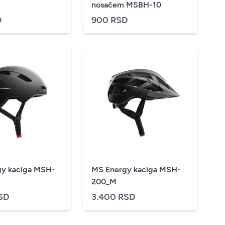
nosačem MSBH-10
D
900 RSD
y kaciga MSH-
MS Energy kaciga MSH-
200_M
SD
3.400 RSD