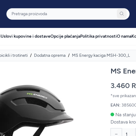
Pretraga
i
Uslovi kupovine i dostave
Opcije plaćanja
Politika privatnosti
O nama
Ko
 bicikli i trotineti
/
Dodatna oprema
/
MS Energy kaciga MSH-300_L
MS Ene
3.460 
*sve prikaza
EAN:
38560
Na stanju
Dostava kro