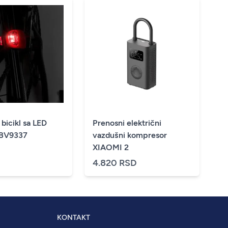
 bicikl sa LED
Prenosni električni
 BV9337
vazdušni kompresor
XIAOMI 2
D
4.820 RSD
KONTAKT