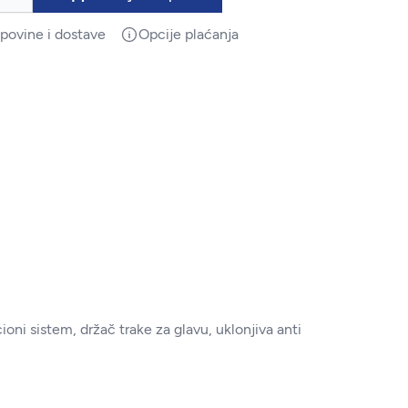
upovine i dostave
Opcije plaćanja
ni sistem, držač trake za glavu, uklonjiva anti