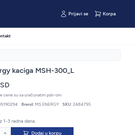
Prijavi se
Korpa
ntakt
rgy kaciga MSH-300_L
RSD
ne cene su sa uračunatim pdv-om
05190294
Brend:
MS ENERGY
SKU:
2484795
.
z 1-3 radna dana.
Dodaj u korpu