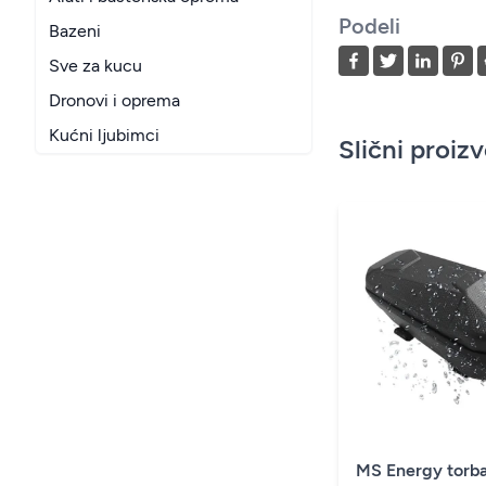
Podeli
Bazeni
Sve za kucu
Dronovi i oprema
Kućni ljubimci
Slični proiz
MS Energy torb