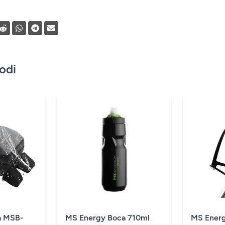
vodi
a MSB-
MS Energy Boca 710ml
MS Energ