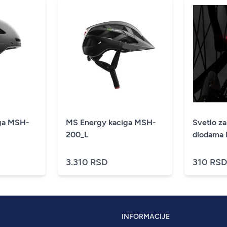
ga MSH-
MS Energy kaciga MSH-
Svetlo za
200_L
diodama
3.310 RSD
310 RS
INFORMACIJE