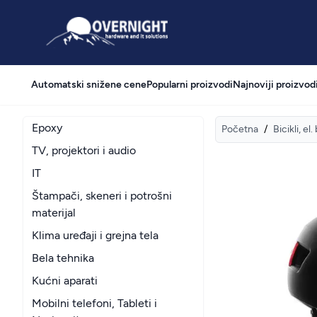
Overnight
Automatski snižene cene
Popularni proizvodi
Najnoviji proizvod
Epoxy
Početna
/
Bicikli, el.
TV, projektori i audio
IT
Štampači, skeneri i potrošni
materijal
Klima uređaji i grejna tela
Bela tehnika
Kućni aparati
Mobilni telefoni, Tableti i