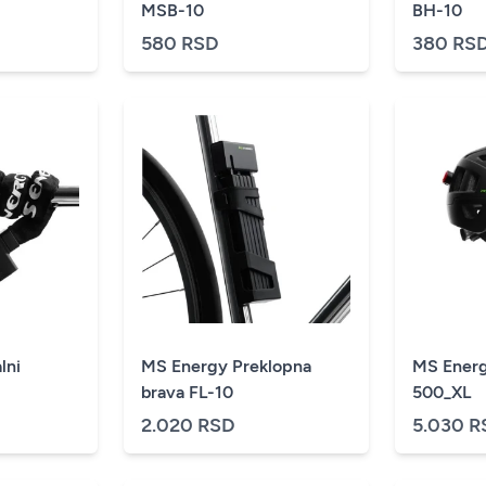
MSB-10
BH-10
580 RSD
380 RS
lni
MS Energy Preklopna
MS Energ
brava FL-10
500_XL
2.020 RSD
5.030 R