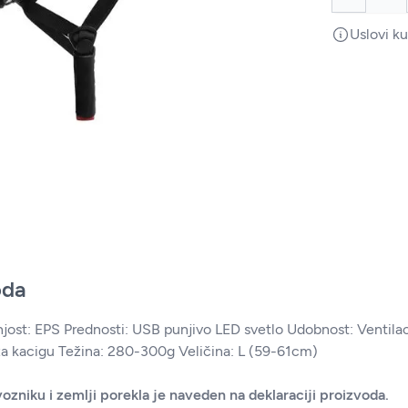
Uslovi k
oda
ost: EPS Prednosti: USB punjivo LED svetlo Udobnost: Ventilacio
 za kacigu Težina: 280-300g Veličina: L (59-61cm)
ozniku i zemlji porekla je naveden na deklaraciji proizvoda.