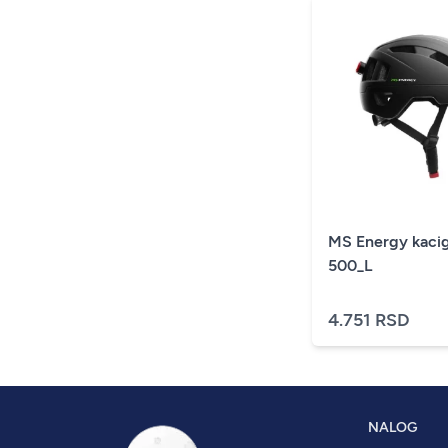
MS Energy kaci
500_L
4.751 RSD
NALOG