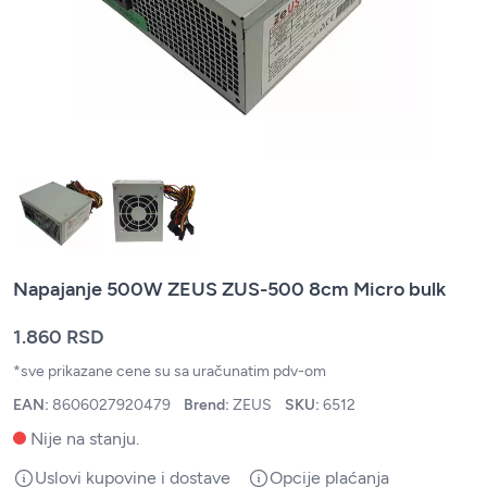
Napajanje 500W ZEUS ZUS-500 8cm Micro bulk
1.860 RSD
*sve prikazane cene su sa uračunatim pdv-om
EAN:
8606027920479
Brend:
ZEUS
SKU:
6512
Nije na stanju.
Uslovi kupovine i dostave
Opcije plaćanja