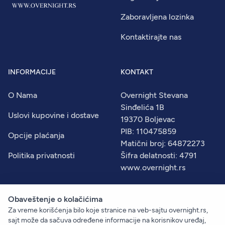
Zaboravljena lozinka
Kontaktirajte nas
INFORMACIJE
KONTAKT
O Nama
Overnight Stevana
Sinđelića 1B
Uslovi kupovine i dostave
19370 Boljevac
PIB: 110475859
Opcije plaćanja
Matični broj: 64872273
Politika privatnosti
Šifra delatnosti: 4791
www.overnight.rs
Obaveštenje o kolačićima
Za vreme korišćenja bilo koje stranice na veb-sajtu overnight.rs,
© 2026
Overnight
. Sva prava zadržana.
sajt može da sačuva određene informacije na korisnikov uređaj,
Created by:
Dejan Vukelić