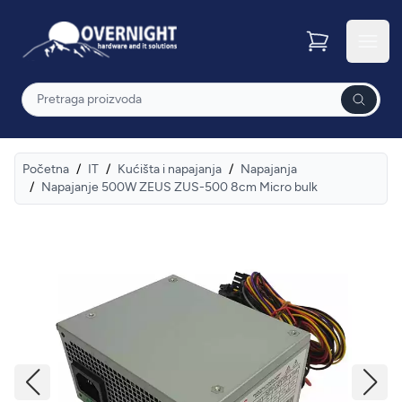
Overnight
Otvor
Pretraga
Početna
/
IT
/
Kućišta i napajanja
/
Napajanja
/
Napajanje 500W ZEUS ZUS-500 8cm Micro bulk