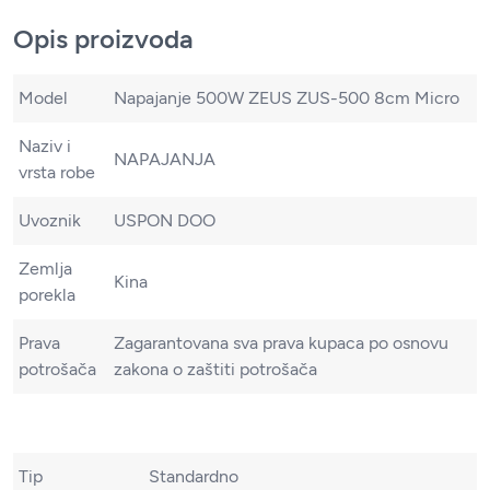
Opis proizvoda
Model
Napajanje 500W ZEUS ZUS-500 8cm Micro
Naziv i
NAPAJANJA
vrsta robe
Uvoznik
USPON DOO
Zemlja
Kina
porekla
Prava
Zagarantovana sva prava kupaca po osnovu
potrošača
zakona o zaštiti potrošača
Tip
Standardno