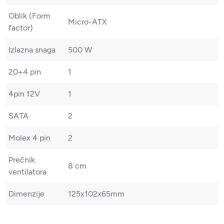
Oblik (Form
Micro-ATX
factor)
Izlazna snaga
500 W
20+4 pin
1
4pin 12V
1
SATA
2
Molex 4 pin
2
Prečnik
8 cm
ventilatora
Dimenzije
125x102x65mm