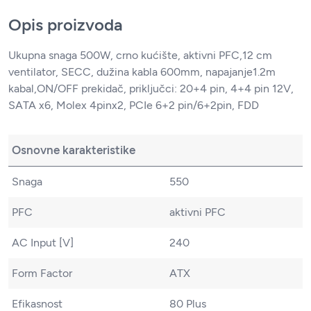
Opis proizvoda
Ukupna snaga 500W, crno kućište, aktivni PFC,12 cm
ventilator, SECC, dužina kabla 600mm, napajanje1.2m
kabal,ON/OFF prekidač, priključci: 20+4 pin, 4+4 pin 12V,
SATA x6, Molex 4pinx2, PCIe 6+2 pin/6+2pin, FDD
Osnovne karakteristike
Snaga
550
PFC
aktivni PFC
AC Input [V]
240
Form Factor
ATX
Efikasnost
80 Plus