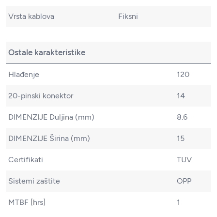
Vrsta kablova
Fiksni
Ostale karakteristike
Hlađenje
120
20-pinski konektor
14
DIMENZIJE Duljina (mm)
8.6
DIMENZIJE Širina (mm)
15
Certifikati
TUV
Sistemi zaštite
OPP
MTBF [hrs]
1