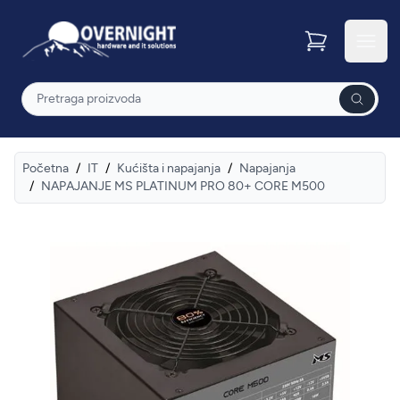
Overnight
Otvor
Pretraga
Početna
/
IT
/
Kućišta i napajanja
/
Napajanja
/
NAPAJANJE MS PLATINUM PRO 80+ CORE M500