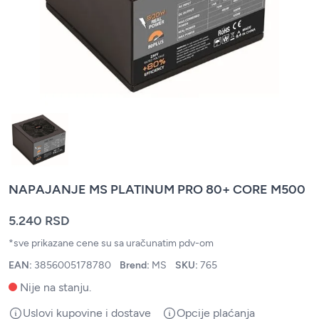
NAPAJANJE MS PLATINUM PRO 80+ CORE M500
5.240 RSD
*sve prikazane cene su sa uračunatim pdv-om
EAN:
3856005178780
Brend:
MS
SKU:
765
Nije na stanju.
Uslovi kupovine i dostave
Opcije plaćanja