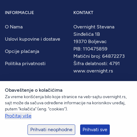
INFORMACIJE
KONTAKT
O Nama
Overnight Stevana
Sinđelića 1B
Uslovi kupovine i dostave
19370 Boljevac
PIB: 110475859
Opcije plaćanja
Matični broj: 64872273
Politika privatnosti
Šifra delatnosti: 4791
www.overnight.rs
Obaveštenje o kolačićima
Za vreme korišćenja bilo koje stranice na veb-sajtu overnight.rs,
© 2026
Overnight
. Sva prava zadržana.
sajt može da sačuva određene informacije na korisnikov uređaj,
Created by:
Dejan Vukelić
putem "kolačića" (eng. "cookies").
Pročitaj više
+381 60 633 09 00
prodaja@overnight.rs
Prihvati neophodne
Prihvati sve