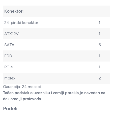
Konektori
24-pinski konektor
1
ATX12V
1
SATA
6
FDD
1
PCIe
1
Molex
2
Garancija: 24 meseci.
Tačan podatak o uvozniku i zemlji porekla je naveden na
deklaraciji proizvoda.
Podeli