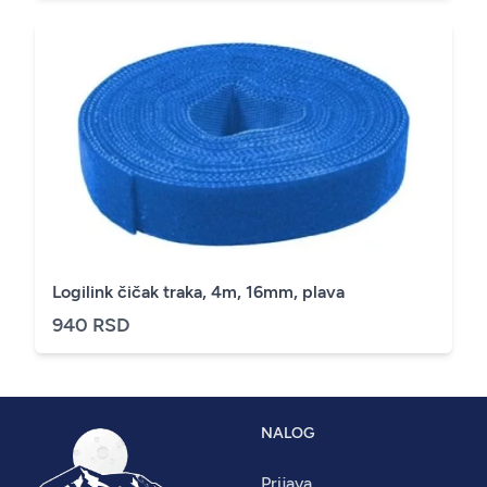
Logilink čičak traka, 4m, 16mm, plava
940 RSD
NALOG
Prijava