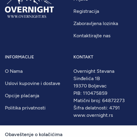
Registracija
Zaboravljena lozinka
Kontaktirajte nas
INFORMACIJE
KONTAKT
O Nama
Overnight Stevana
Sinđelića 1B
Uslovi kupovine i dostave
19370 Boljevac
PIB: 110475859
Opcije plaćanja
Matični broj: 64872273
Politika privatnosti
Šifra delatnosti: 4791
www.overnight.rs
Obaveštenje o kolačićima