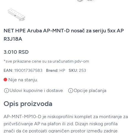
NET HPE Aruba AP-MNT-D nosač za seriju 5xx AP
R3J18A
3.010 RSD
*sve prikazane cene su sa uračunatim pdv-om
EAN:
190017367583
Brend:
HP
SKU:
253
Nije na stanju.
Uslovi kupovine i dostave
Opcije plaćanja
Opis proizvoda
AP-MNT-MP10-D je niskoprofilni komplet za montiranje za
pričvršćivanje AP na plafon ili zid. Dizajn niskog profila
znači da će postojati ograničen prostor između zadnje