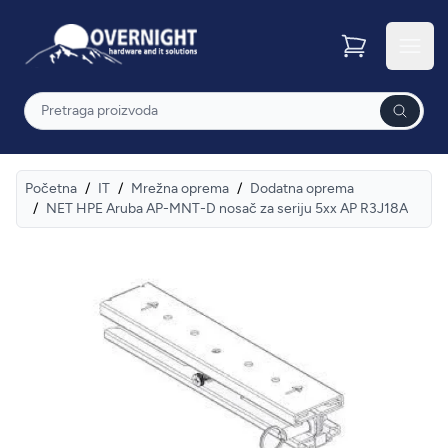
Overnight
Otvor
Pretraga
Početna
/
IT
/
Mrežna oprema
/
Dodatna oprema
/
NET HPE Aruba AP-MNT-D nosač za seriju 5xx AP R3J18A