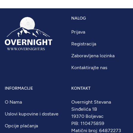
NALOG
Prijava
Registracija
Zaboravljena lozinka
Kontaktirajte nas
INFORMACIJE
KONTAKT
O Nama
Overnight Stevana
Sinđelića 1B
Uslovi kupovine i dostave
19370 Boljevac
PIB: 110475859
Opcije plaćanja
Matični broj: 64872273