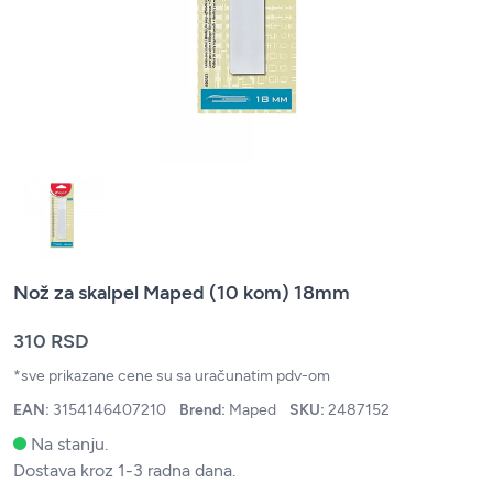
Nož za skalpel Maped (10 kom) 18mm
310 RSD
*sve prikazane cene su sa uračunatim pdv-om
EAN:
3154146407210
Brend:
Maped
SKU:
2487152
Na stanju.
Dostava kroz 1-3 radna dana.