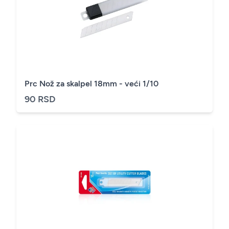
Prc Nož za skalpel 18mm - veći 1/10
90 RSD