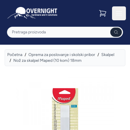
Overnight
Otvor
Pretraga
Početna
/
Oprema za poslovanje i skolski pribor
/
Skalpel
/
Nož za skalpel Maped (10 kom) 18mm