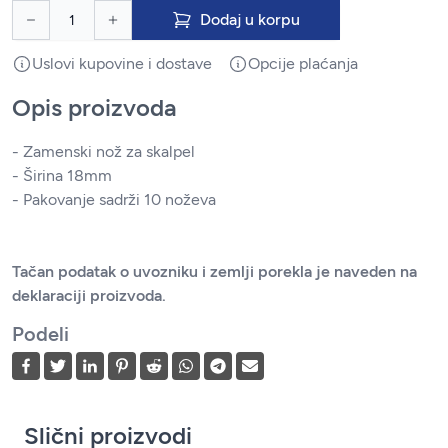
Dodaj u korpu
Uslovi kupovine i dostave
Opcije plaćanja
Opis proizvoda
- Zamenski nož za skalpel
- Širina 18mm
- Pakovanje sadrži 10 noževa
Tačan podatak o uvozniku i zemlji porekla je naveden na
deklaraciji proizvoda.
Podeli
Slični proizvodi