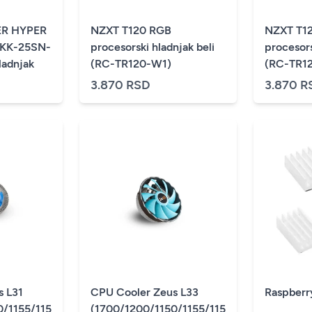
R HYPER
NZXT T120 RGB
NZXT T1
4KK-25SN-
procesorski hladnjak beli
procesors
ladnjak
(RC-TR120-W1)
(RC-TR12
3.870 RSD
3.870 R
s L31
CPU Cooler Zeus L33
Raspberry
50/1155/1156/775/FM1/2/AM2+/AM3+/AM4)
(1700/1200/1150/1155/1156/775/FM1/2/