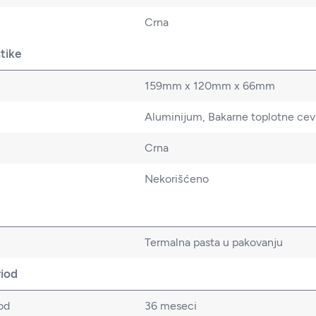
Crna
stike
159mm x 120mm x 66mm
Aluminijum, Bakarne toplotne cev
Crna
Nekorišćeno
Termalna pasta u pakovanju
riod
od
36 meseci