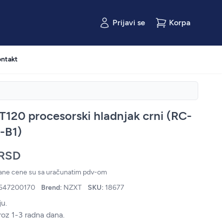
Prijavi se
Korpa
ntakt
120 procesorski hladnjak crni (RC-
-B1)
 RSD
zane cene su sa uračunatim pdv-om
547200170
Brend:
NZXT
SKU:
18677
u.
roz 1-3 radna dana.