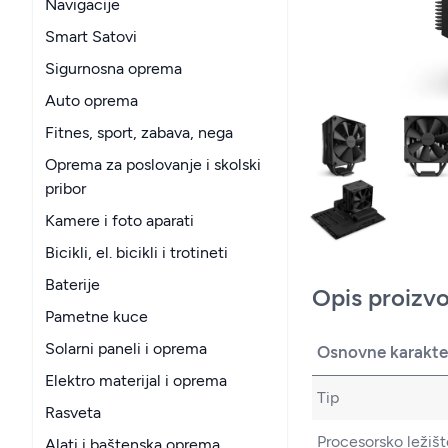
Navigacije
Smart Satovi
Sigurnosna oprema
Auto oprema
Fitnes, sport, zabava, nega
Oprema za poslovanje i skolski
pribor
Kamere i foto aparati
Bicikli, el. bicikli i trotineti
Baterije
Opis proizv
Pametne kuce
Solarni paneli i oprema
Osnovne karakter
Elektro materijal i oprema
Tip
Rasveta
Procesorsko ležišt
Alati i baštenska oprema