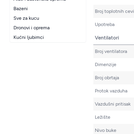
Bazeni
Broj toplotnih cevi
Sve za kucu
Upotreba
Dronovi i oprema
Kućni ljubimci
Ventilatori
Broj ventilatora
Dimenzije
Broj obrtaja
Protok vazduha
Vazdušni pritisak
Ležište
Nivo buke