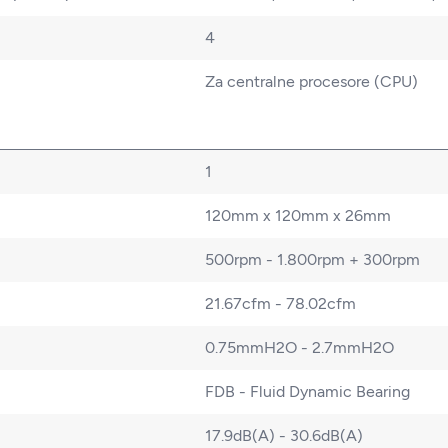
4
Za centralne procesore (CPU)
1
120mm x 120mm x 26mm
500rpm - 1.800rpm + 300rpm
21.67cfm - 78.02cfm
0.75mmH2O - 2.7mmH2O
FDB - Fluid Dynamic Bearing
17.9dB(A) - 30.6dB(A)