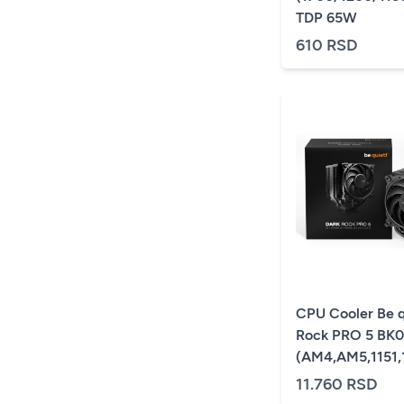
TDP 65W
610 RSD
CPU Cooler Be q
Rock PRO 5 BK036
(AM4,AM5,1151,
270W
11.760 RSD