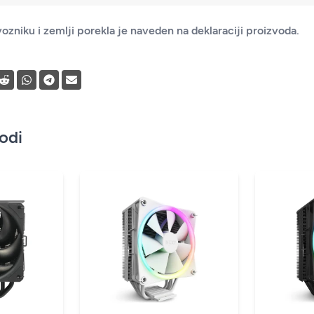
ozniku i zemlji porekla je naveden na deklaraciji proizvoda.
vodi