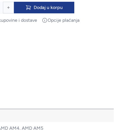
Dodaj u korpu
kupovine i dostave
Opcije plaćanja
00, AMD AM4, AMD AM5