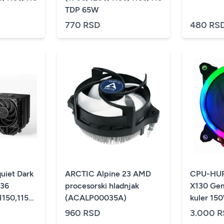
TDP 65W
770 RSD
480 RS
uiet Dark
ARCTIC Alpine 23 AMD
CPU-HU
procesorski hladnjak
X130 Gemb
1150,1155,1200,1700)/TDP-
(ACALP00035A)
kuler 15
+/-1600
960 RSD
3.000 
775/115