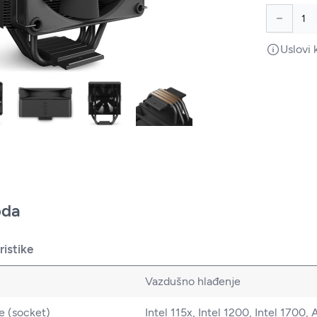
Uslovi 
oda
istike
Vazdušno hlađenje
e (socket)
Intel 115x, Intel 1200, Intel 17