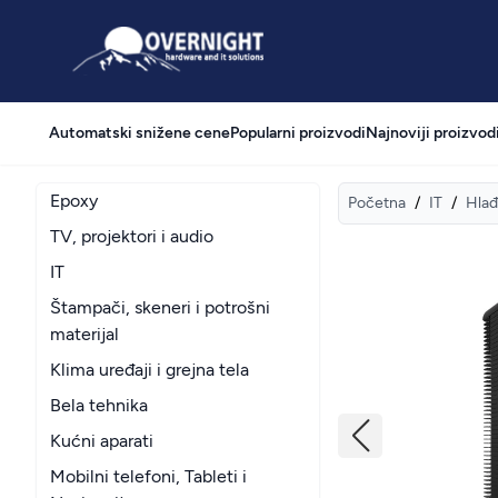
Overnight
Automatski snižene cene
Popularni proizvodi
Najnoviji proizvod
Epoxy
Početna
/
IT
/
Hlađ
TV, projektori i audio
IT
Štampači, skeneri i potrošni
materijal
Klima uređaji i grejna tela
Bela tehnika
Kućni aparati
Mobilni telefoni, Tableti i