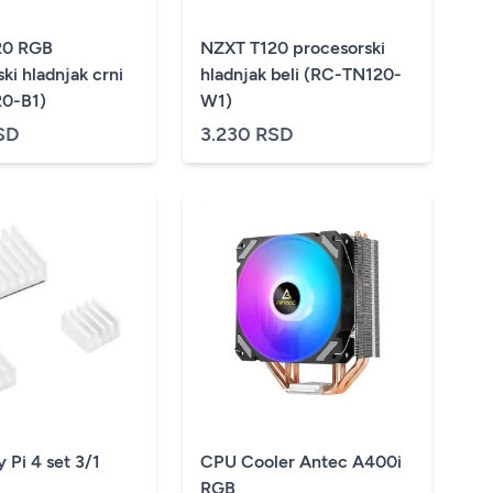
20 RGB
NZXT T120 procesorski
ki hladnjak crni
hladnjak beli (RC-TN120-
0-B1)
W1)
SD
3.230 RSD
 Pi 4 set 3/1
CPU Cooler Antec A400i
AM2+/AM3+/AM4)
RGB