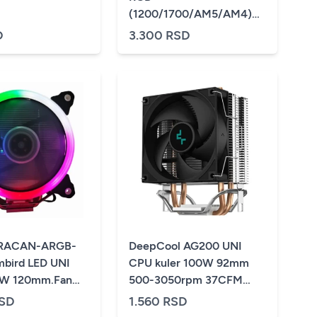
(1200/1700/AM5/AM4)
TPD-150W
D
3.300 RSD
RACAN-ARGB-
DeepCool AG200 UNI
ird LED UNI
CPU kuler 100W 92mm
0W 120mm.Fan
500-3050rpm 37CFM
rpm 26dBa LGA
LGA1700/1200/1151/1150/1155/AM
RSD
1.560 RSD
x/1200/AMD