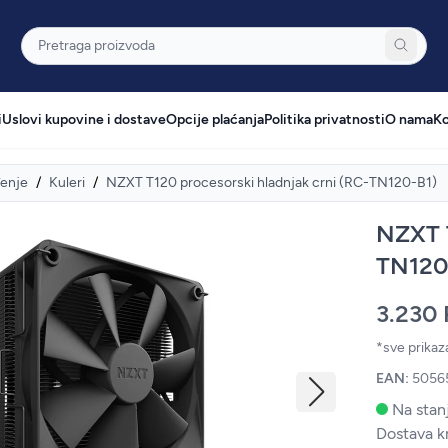
Pretraga
i
Uslovi kupovine i dostave
Opcije plaćanja
Politika privatnosti
O nama
Ko
enje
/
Kuleri
/
NZXT T120 procesorski hladnjak crni (RC-TN120-B1)
NZXT T
TN120
3.230
*sve prika
EAN:
5056
Na stanj
Dostava k