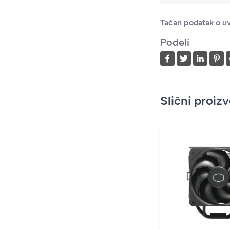
Tačan podatak o uv
Podeli
Slični proiz