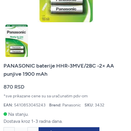
PANASONIC baterije HHR-3MVE/2BC -2× AA
punjive 1900 mAh
870 RSD
*sve prikazane cene su sa uračunatim pdv-om
EAN:
5410853045243
Brend:
Panasonic
SKU:
3432
Na stanju.
Dostava kroz 1-3 radna dana.