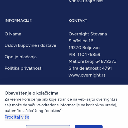
Kontaktirajte nas
INFORMACIJE
KONTAKT
O Nama
Overnight Stevana
Sinđelića 1B
Uslovi kupovine i dostave
19370 Boljevac
PIB: 110475859
Opcije plaćanja
Matični broj: 64872273
Politika privatnosti
Šifra delatnosti: 4791
www.overnight.rs
Obaveštenje o kolačićima
Za vreme korišćenja bilo koje stranice na veb-sajtu overnight.rs,
© 2026
Overnight
. Sva prava zadržana.
sajt može da sačuva određene informacije na korisnikov uređaj,
Created by:
Dejan Vukelić
putem "kolačića" (eng. "cookies").
Pročitaj više