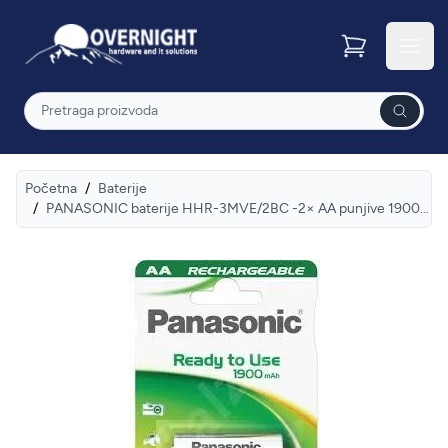
Overnight
Otvor
Pretraga
Početna
/
Baterije
/
PANASONIC baterije HHR-3MVE/2BC -2× AA punjive 1900 mAh