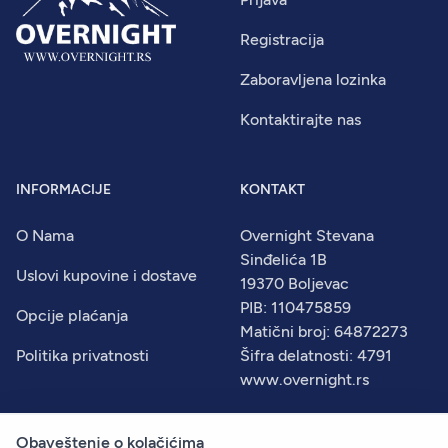
Registracija
Zaboravljena lozinka
Kontaktirajte nas
INFORMACIJE
KONTAKT
O Nama
Overnight Stevana
Sinđelića 1B
Uslovi kupovine i dostave
19370 Boljevac
PIB: 110475859
Opcije plaćanja
Matični broj: 64872273
Politika privatnosti
Šifra delatnosti: 4791
www.overnight.rs
Obaveštenje o kolačićima