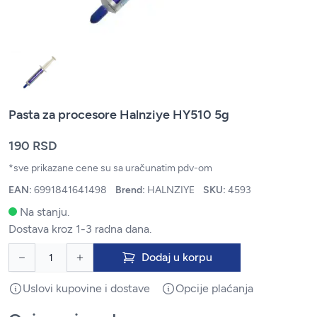
Pasta za procesore Halnziye HY510 5g
190 RSD
*sve prikazane cene su sa uračunatim pdv-om
EAN:
6991841641498
Brend:
HALNZIYE
SKU:
4593
Na stanju.
Dostava kroz 1-3 radna dana.
Dodaj u korpu
Uslovi kupovine i dostave
Opcije plaćanja