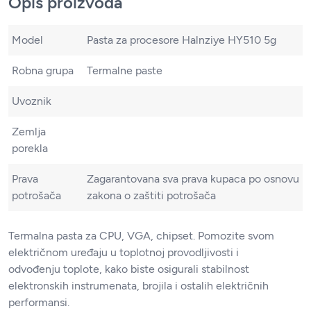
Opis proizvoda
Model
Pasta za procesore Halnziye HY510 5g
Robna grupa
Termalne paste
Uvoznik
Zemlja
porekla
Prava
Zagarantovana sva prava kupaca po osnovu
potrošača
zakona o zaštiti potrošača
Termalna pasta za CPU, VGA, chipset. Pomozite svom
električnom uređaju u toplotnoj provodljivosti i
odvođenju toplote, kako biste osigurali stabilnost
elektronskih instrumenata, brojila i ostalih električnih
performansi.