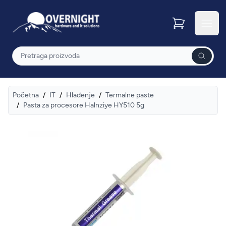
Overnight
Otvor
Pretraga
Početna
/
IT
/
Hlađenje
/
Termalne paste
/
Pasta za procesore Halnziye HY510 5g