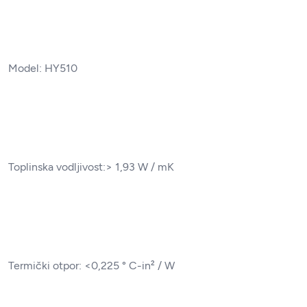
Model: HY510
Toplinska vodljivost:> 1,93 W / mK
Termički otpor: <0,225 ° C-in² / W