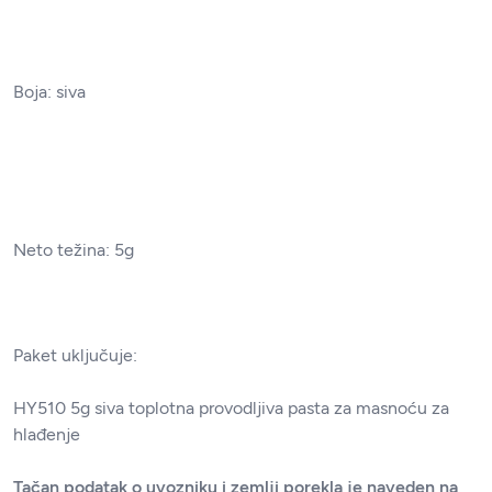
Boja: siva
Neto težina: 5g
Paket uključuje:
HY510 5g siva toplotna provodljiva pasta za masnoću za
hlađenje
Tačan podatak o uvozniku i zemlji porekla je naveden na