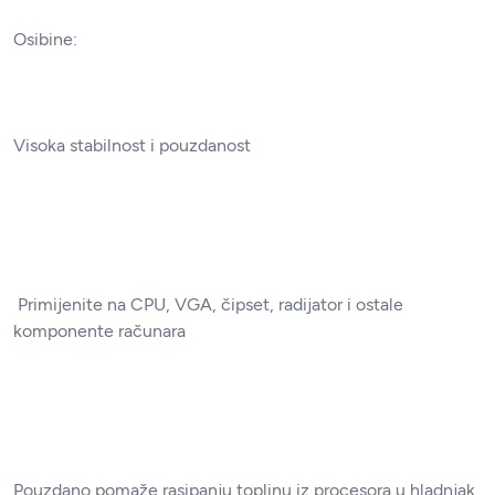
Osibine:
Visoka stabilnost i pouzdanost
Primijenite na CPU, VGA, čipset, radijator i ostale
komponente računara
Pouzdano pomaže rasipanju toplinu iz procesora u hladnjak