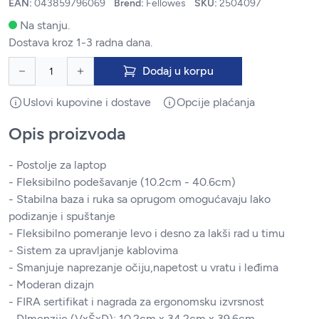
EAN:
043859796069
Brend:
Fellowes
SKU:
2504097
Na stanju.
Dostava kroz 1-3 radna dana.
Dodaj u korpu
Uslovi kupovine i dostave
Opcije plaćanja
Opis proizvoda
- Postolje za laptop
- Fleksibilno podešavanje (10.2cm - 40.6cm
)
- Stabilna baza i ruka sa oprugom omogućavaju lako
podizanje i spuštanje
- Fleksibilno pomeranje levo i desno za lakši rad u timu
- Sistem za upravljanje kablovima
- Smanjuje naprezanje očiju,napetost u vratu i leđima
- Moderan dizajn
- FIRA sertifikat i nagrada za ergonomsku izvrsnost
- DImenzije (VxŠxD): 10.2cm x 34.2cm x 39.6cm