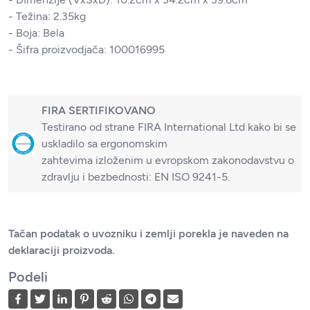
- Težina: 2.35kg
- Boja: Bela
- Šifra proizvodjača: 100016995
FIRA SERTIFIKOVANO
Testirano od strane FIRA International Ltd kako bi se
uskladilo sa ergonomskim
zahtevima izloženim u evropskom zakonodavstvu o
zdravlju i bezbednosti: EN ISO 9241-5.
Tačan podatak o uvozniku i zemlji porekla je naveden na
deklaraciji proizvoda.
Podeli