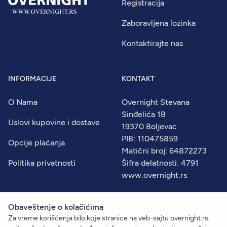
Registracija
Zaboravljena lozinka
Kontaktirajte nas
INFORMACIJE
KONTAKT
O Nama
Overnight Stevana
Sinđelića 1B
Uslovi kupovine i dostave
19370 Boljevac
PIB: 110475859
Opcije plaćanja
Matični broj: 64872273
Politika privatnosti
Šifra delatnosti: 4791
www.overnight.rs
Obaveštenje o kolačićima
Za vreme korišćenja bilo koje stranice na veb-sajtu overnight.rs,
© 2026
Overnight
. Sva prava zadržana.