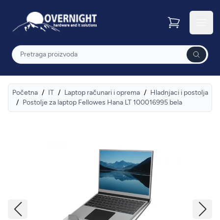
Overnight
Otvor
Pretraga
Početna
/
IT
/
Laptop računari i oprema
/
Hladnjaci i postolja
/
Postolje za laptop Fellowes Hana LT 100016995 bela