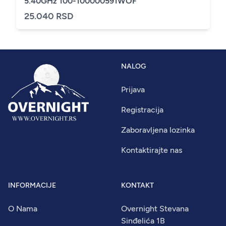
5.40GHz 100-100000591WOF
25.040 RSD
NALOG
Prijava
Registracija
Zaboravljena lozinka
Kontaktirajte nas
INFORMACIJE
KONTAKT
O Nama
Overnight Stevana
Sinđelića 1B