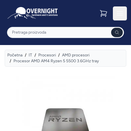
Overnight
Otvor
Pretraga
Početna
/
IT
/
Procesori
/
AMD procesori
/
Procesor AMD AM4 Ryzen 5 5500 3.6GHz tray