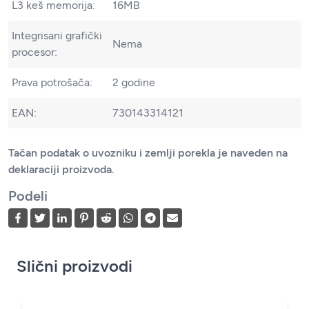
L3 keš memorija:
16MB
Integrisani grafički
Nema
procesor:
Prava potrošača:
2 godine
EAN:
730143314121
Tačan podatak o uvozniku i zemlji porekla je naveden na
deklaraciji proizvoda.
Podeli
Slični proizvodi