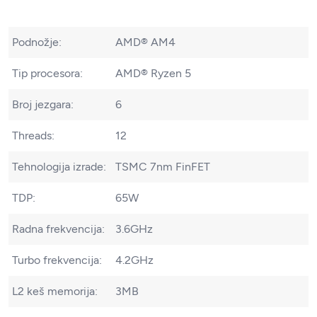
Podnožje:
AMD® AM4
Tip procesora:
AMD® Ryzen 5
Broj jezgara:
6
Threads:
12
Tehnologija izrade:
TSMC 7nm FinFET
TDP:
65W
Radna frekvencija:
3.6GHz
Turbo frekvencija:
4.2GHz
L2 keš memorija:
3MB