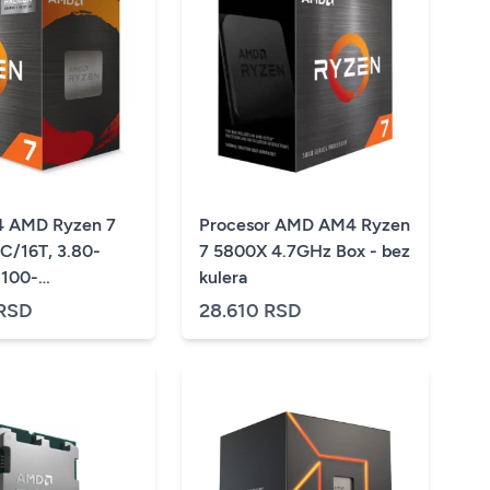
 AMD Ryzen 7
Procesor AMD AM4 Ryzen
C/16T, 3.80-
7 5800X 4.7GHz Box - bez
 100-
kulera
263BOX
 RSD
28.610 RSD