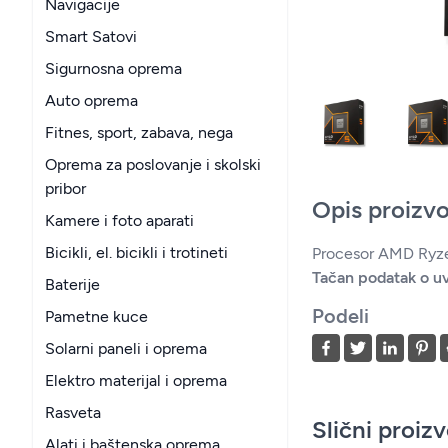
Navigacije
Smart Satovi
Sigurnosna oprema
Auto oprema
Fitnes, sport, zabava, nega
Oprema za poslovanje i skolski
pribor
Opis proizv
Kamere i foto aparati
Bicikli, el. bicikli i trotineti
Procesor AMD Ry
Tačan podatak o uv
Baterije
Podeli
Pametne kuce
Solarni paneli i oprema
Elektro materijal i oprema
Rasveta
Slični proiz
Alati i baštenska oprema