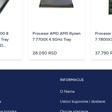
00 8
Procesor AMD AM5 Ryzen
Proceso
 Tray
7 7700X 4.5GHz Tray
7 7800X3
2)
28.050 RSD
37.790 
INFORMACIJE
O Nama
a
Uslovi kupovine i dostave
na lozinka
Opcije plaćanja