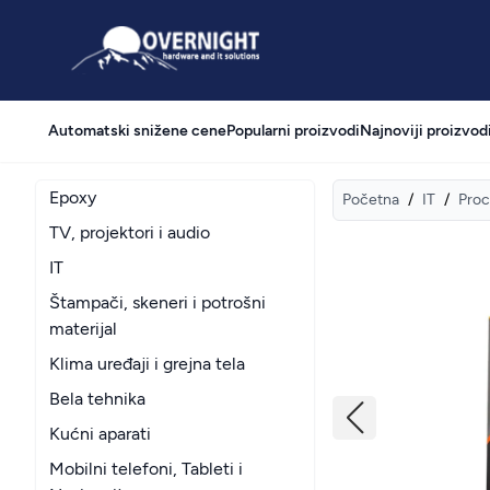
Overnight
Automatski snižene cene
Popularni proizvodi
Najnoviji proizvod
Epoxy
Početna
/
IT
/
Proc
TV, projektori i audio
IT
Štampači, skeneri i potrošni
materijal
Klima uređaji i grejna tela
Bela tehnika
Kućni aparati
Mobilni telefoni, Tableti i