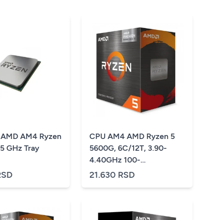
r AMD AM4 Ryzen
CPU AM4 AMD Ryzen 5
5 5600 3.5 GHz Tray
5600G, 6C/12T, 3.90-
4.40GHz 100-
100000252BOX
RSD
21.630 RSD