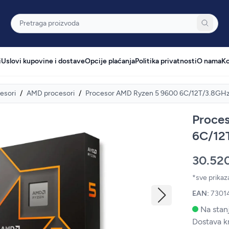
Pretraga
i
Uslovi kupovine i dostave
Opcije plaćanja
Politika privatnosti
O nama
Ko
esori
/
AMD procesori
/
Procesor AMD Ryzen 5 9600 6C/12T/3.8
Proce
6C/12
30.52
*sve prika
EAN:
7301
Na stanj
Dostava k