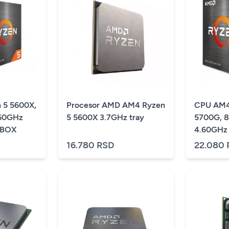
 5 5600X,
Procesor AMD AM4 Ryzen
CPU AM4
.60GHz
5 5600X 3.7GHz tray
5700G, 8
5BOX
4.60GHz
100000
16.780 RSD
22.080