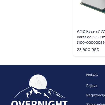
AMD Ryzen 7 77
cores do 5.3GHz
(100-00000059
procesor
23.900 RSD
NALOG
Prijava
Registracij
Zaboravlje