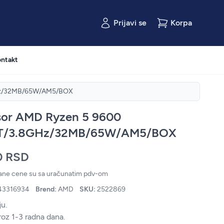
Prijavi se
Korpa
ntakt
GHz/32MB/65W/AM5/BOX
sor AMD Ryzen 5 9600
T/3.8GHz/32MB/65W/AM5/BOX
0 RSD
zane cene su sa uračunatim pdv-om
43316934
Brend:
AMD
SKU:
2522869
u.
roz 1-3 radna dana.