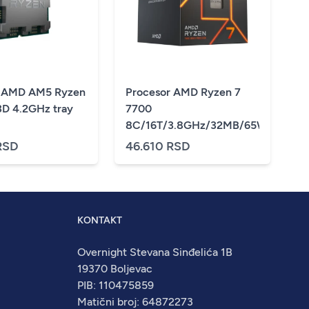
r AMD AM5 Ryzen
Procesor AMD Ryzen 7
D 4.2GHz tray
7700
8C/16T/3.8GHz/32MB/65W/AM5/
RSD
46.610 RSD
KONTAKT
Overnight Stevana Sinđelića 1B
19370 Boljevac
PIB: 110475859
Matični broj: 64872273