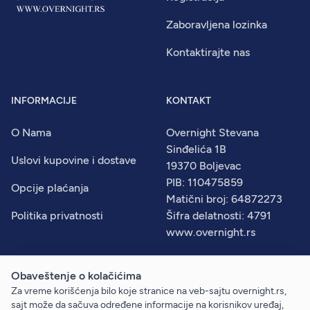
Zaboravljena lozinka
Kontaktirajte nas
INFORMACIJE
KONTAKT
O Nama
Overnight Stevana
Sinđelića 1B
Uslovi kupovine i dostave
19370 Boljevac
PIB: 110475859
Opcije plaćanja
Matični broj: 64872273
Politika privatnosti
Šifra delatnosti: 4791
www.overnight.rs
Obaveštenje o kolačićima
Za vreme korišćenja bilo koje stranice na veb-sajtu overnight.rs,
© 2026
Overnight
. Sva prava zadržana.
sajt može da sačuva određene informacije na korisnikov uređaj,