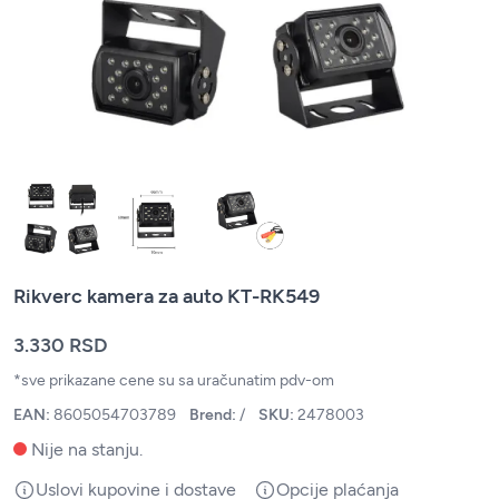
Rikverc kamera za auto KT-RK549
3.330 RSD
*sve prikazane cene su sa uračunatim pdv-om
EAN:
8605054703789
Brend:
/
SKU:
2478003
Nije na stanju.
Uslovi kupovine i dostave
Opcije plaćanja