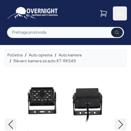
Overnight
Otvor
Pretraga
Početna
/
Auto oprema
/
Auto kamere
/
Rikverc kamera za auto KT-RK549