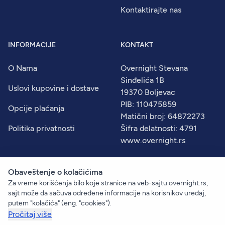
Kontaktirajte nas
INFORMACIJE
KONTAKT
O Nama
Overnight Stevana
Sinđelića 1B
Uslovi kupovine i dostave
19370 Boljevac
PIB: 110475859
Opcije plaćanja
Matični broj: 64872273
Politika privatnosti
Šifra delatnosti: 4791
www.overnight.rs
Obaveštenje o kolačićima
Za vreme korišćenja bilo koje stranice na veb-sajtu overnight.rs,
© 2026
Overnight
. Sva prava zadržana.
sajt može da sačuva određene informacije na korisnikov uređaj,
Created by:
Dejan Vukelić
putem "kolačića" (eng. "cookies").
Pročitaj više