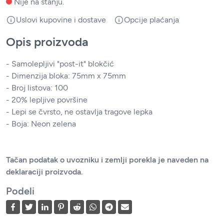
Nije na stanju.
Uslovi kupovine i dostave
Opcije plaćanja
Opis proizvoda
- Samolepljivi "post-it" blokčić
- Dimenzija bloka: 75mm x 75mm
- Broj listova: 100
- 20% lepljive površine
- Lepi se čvrsto, ne ostavlja tragove lepka
- Boja: Neon zelena
Tačan podatak o uvozniku i zemlji porekla je naveden na
deklaraciji proizvoda.
Podeli