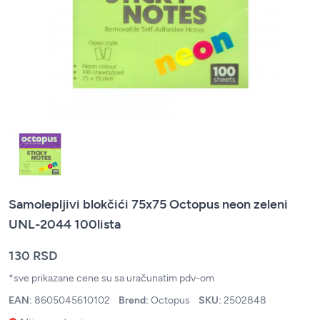
Samolepljivi blokčići 75x75 Octopus neon zeleni
UNL-2044 100lista
130 RSD
*sve prikazane cene su sa uračunatim pdv-om
EAN:
8605045610102
Brend:
Octopus
SKU:
2502848