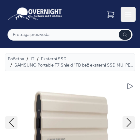
Overnight
Otvor
Pretraga
Početna
/
IT
/
Eksterni SSD
/
SAMSUNG Portable T7 Shield 1TB bež eksterni SSD MU-PE1T0K
Pusti