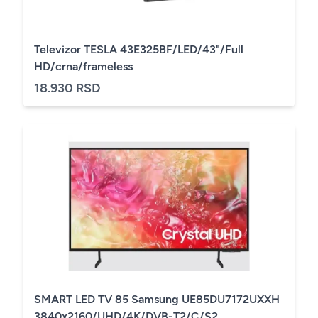
Televizor TESLA 43E325BF/LED/43"/Full
HD/crna/frameless
18.930 RSD
SMART LED TV 85 Samsung UE85DU7172UXXH
3840x2160/UHD/4K/DVB-T2/C/S2