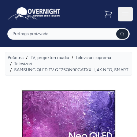
Overnight
Otvor
Pretraga
Početna
/
TV, projektori i audio
/
Televizori i oprema
/
Televizori
/
SAMSUNG QLED TV QE75QN90CATXXH, 4K NEO, SMART