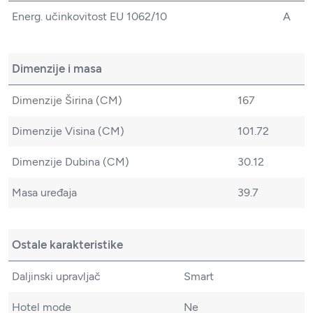
Energ. učinkovitost EU 1062/10
A
Dimenzije i masa
Dimenzije Širina (CM)
167
Dimenzije Visina (CM)
101.72
Dimenzije Dubina (CM)
30.12
Masa uređaja
39.7
Ostale karakteristike
Daljinski upravljač
Smart
Hotel mode
Ne