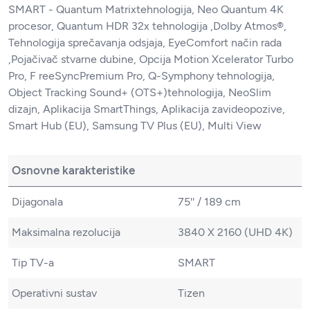
SMART - Quantum Matrixtehnologija, Neo Quantum 4K
procesor, ‎Quantum HDR 32x tehnologija ,Dolby Atmos®,
Tehnologija sprečavanja odsjaja, EyeComfort način rada
,Pojačivač stvarne dubine, Opcija Motion Xcelerator Turbo
Pro, F reeSyncPremium Pro, Q-Symphony tehnologija,
Object Tracking Sound+ (OTS+)tehnologija, NeoSlim
dizajn, Aplikacija SmartThings, Aplikacija zavideopozive,
Smart Hub (EU), Samsung TV Plus (EU), Multi View
Osnovne karakteristike
Dijagonala
75'' / 189 cm
Maksimalna rezolucija
3840 X 2160 (UHD 4K)
Tip TV-a
SMART
Operativni sustav
Tizen