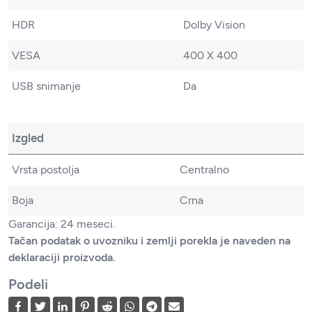
HDR
Dolby Vision
VESA
400 X 400
USB snimanje
Da
Izgled
Vrsta postolja
Centralno
Boja
Crna
Garancija: 24 meseci.
Tačan podatak o uvozniku i zemlji porekla je naveden na
deklaraciji proizvoda.
Podeli