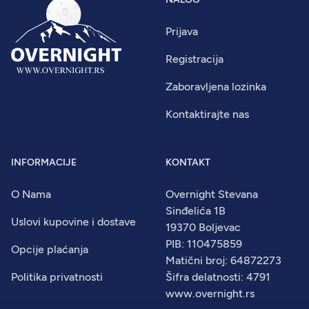
Prijava
Registracija
Zaboravljena lozinka
Kontaktirajte nas
INFORMACIJE
KONTAKT
O Nama
Overnight Stevana
Sinđelića 1B
Uslovi kupovine i dostave
19370 Boljevac
PIB: 110475859
Opcije plaćanja
Matični broj: 64872273
Politika privatnosti
Šifra delatnosti: 4791
www.overnight.rs