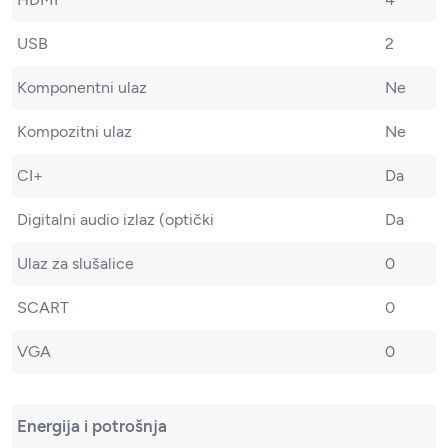
USB
2
Komponentni ulaz
Ne
Kompozitni ulaz
Ne
CI+
Da
Digitalni audio izlaz (optički
Da
Ulaz za slušalice
0
SCART
0
VGA
0
Energija i potrošnja