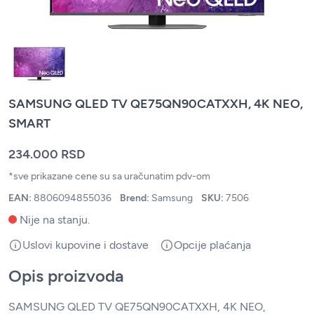
SAMSUNG QLED TV QE75QN90CATXXH, 4K NEO,
SMART
234.000 RSD
*sve prikazane cene su sa uračunatim pdv-om
EAN:
8806094855036
Brend:
Samsung
SKU:
7506
Nije na stanju.
Uslovi kupovine i dostave
Opcije plaćanja
Opis proizvoda
SAMSUNG QLED TV QE75QN90CATXXH, 4K NEO,