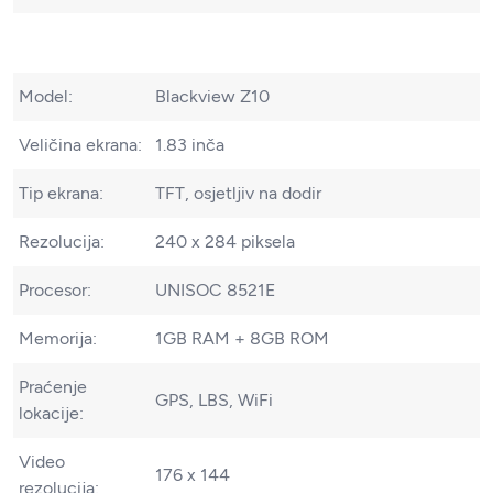
Model:
Blackview Z10
Veličina ekrana:
1.83 inča
Tip ekrana:
TFT, osjetljiv na dodir
Rezolucija:
240 x 284 piksela
Procesor:
UNISOC 8521E
Memorija:
1GB RAM + 8GB ROM
Praćenje
GPS, LBS, WiFi
lokacije:
Video
176 x 144
rezolucija: