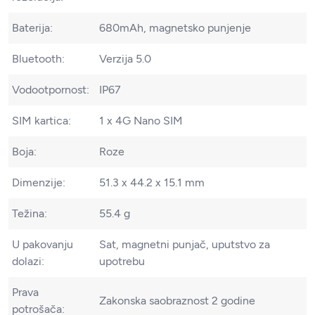
Baterija:
680mAh, magnetsko punjenje
Bluetooth:
Verzija 5.0
Vodootpornost:
IP67
SIM kartica:
1 x 4G Nano SIM
Boja:
Roze
Dimenzije:
51.3 x 44.2 x 15.1 mm
Težina:
55.4 g
U pakovanju
Sat, magnetni punjač, uputstvo za
dolazi:
upotrebu
Prava
Zakonska saobraznost 2 godine
potrošača: