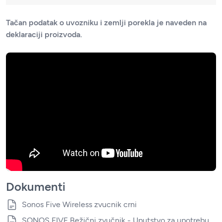
Tačan podatak o uvozniku i zemlji porekla je naveden na
deklaraciji proizvoda.
Dokumenti
Sonos Five Wireless zvucnik crni
SONOS FIVE Bežični zvučnik - Uputstvo za upotrebu