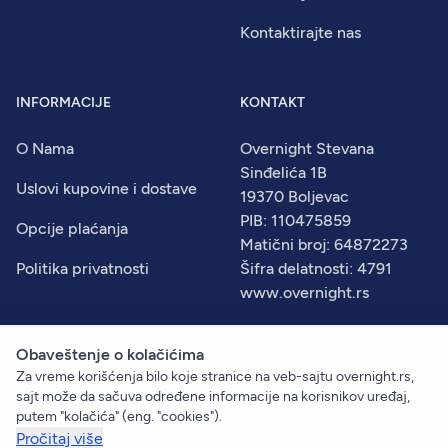
Kontaktirajte nas
INFORMACIJE
KONTAKT
O Nama
Overnight Stevana
Sinđelića 1B
Uslovi kupovine i dostave
19370 Boljevac
PIB: 110475859
Opcije plaćanja
Matični broj: 64872273
Politika privatnosti
Šifra delatnosti: 4791
www.overnight.rs
Obaveštenje o kolačićima
Za vreme korišćenja bilo koje stranice na veb-sajtu overnight.rs,
© 2026
Overnight
. Sva prava zadržana.
sajt može da sačuva određene informacije na korisnikov uređaj,
Created by:
Dejan Vukelić
putem "kolačića" (eng. "cookies").
Pročitaj više