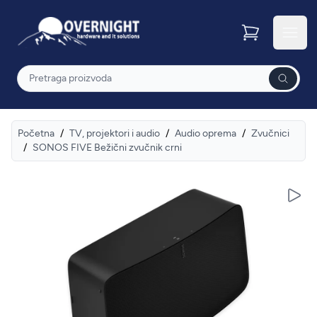
Overnight
Otvor
Pretraga
Početna
/
TV, projektori i audio
/
Audio oprema
/
Zvučnici
/
SONOS FIVE Bežični zvučnik crni
Pusti