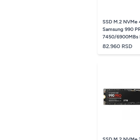
SSD M.2 NVMe 
Samsung 990 P
7450/6900MBs
V9P4T0BW
82.960 RSD
SSD M.2 NVMe 