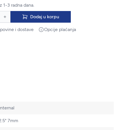
z 1-3 radna dana.
Dodaj u korpu
upovine i dostave
Opcije plaćanja
Internal
2.5" 7mm