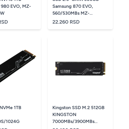
 980 EVO, MZ-
Samsung 870 EVO,
BW
560/530MBs MZ-
77E500B
RSD
22.260 RSD
 NVMe 1TB
Kingston SSD M.2 512GB
KINGSTON
S/1024G
7000MBs/3900MBs
SKC3000S/512G