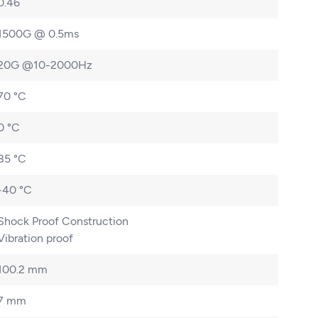
0.46
1500G @ 0.5ms
20G @10-2000Hz
70 °C
0 °C
85 °C
-40 °C
Shock Proof Construction
Vibration proof
100.2 mm
7 mm