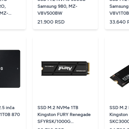
RO,
Samsung 980, MZ-
Samsung
 MZ-
V8V500BW
V8V1T0
21.900 RSD
33.640 
5 inča
SSD M.2 NVMe 1TB
SSD M.2
E1T0B 870
Kingston FURY Renegade
Kingston
SFYRSK/1000G
SKC3000
7300MBs/6000MBs