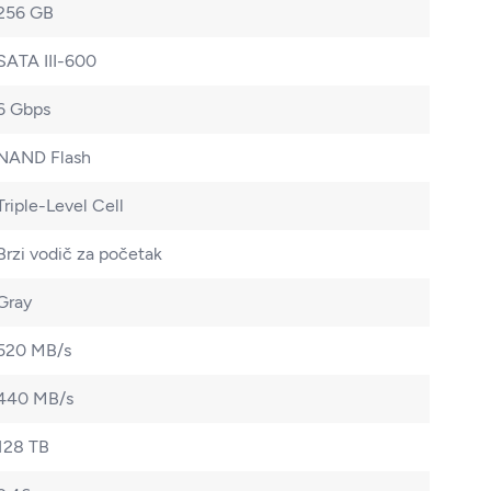
256 GB
SATA III-600
6 Gbps
NAND Flash
Triple-Level Cell
Brzi vodič za početak
Gray
520 MB/s
440 MB/s
128 TB