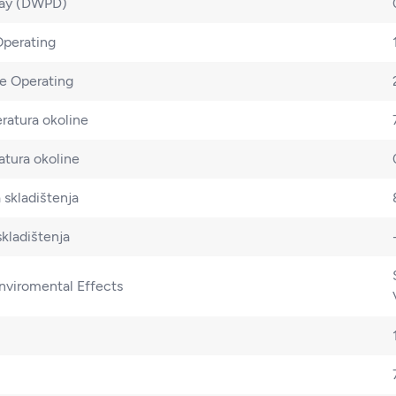
Day (DWPD)
Operating
ce Operating
ratura okoline
atura okoline
 skladištenja
kladištenja
nviromental Effects