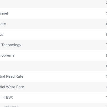
annel
Rate
gy
l Technology
a oprema
al Read Rate
al Write Rate
en (TBW)