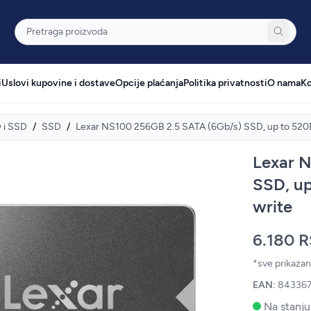
Pretraga
i
Uslovi kupovine i dostave
Opcije plaćanja
Politika privatnosti
O nama
Ko
 i SSD
/
SSD
/
Lexar NS100 256GB 2.5 SATA (6Gb/s) SSD, up to 520
Lexar 
SSD, u
write
6.180 
*sve prikaza
EAN:
843367
Na stanju