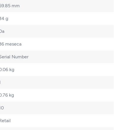
69.85 mm
34 g
Da
36 meseca
Serial Number
0.06 kg
1
0.76 kg
10
Retail