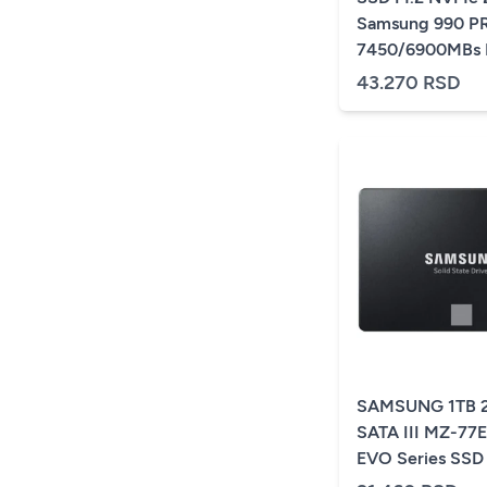
Samsung 990 P
7450/6900MBs
V9P2T0BW
43.270 RSD
SAMSUNG 1TB 2.
SATA III MZ-77
EVO Series SSD