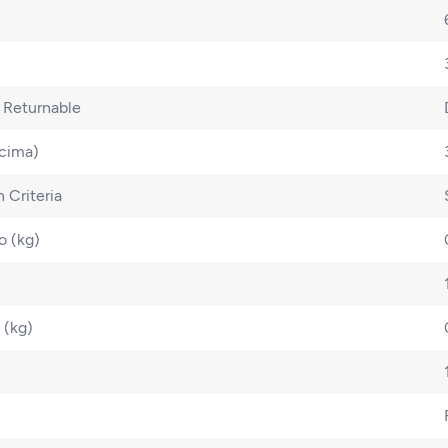
 Returnable
ecima)
 Criteria
o (kg)
 (kg)