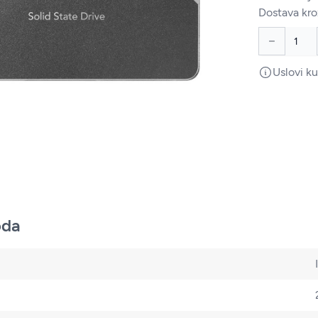
Dostava kro
Uslovi k
oda