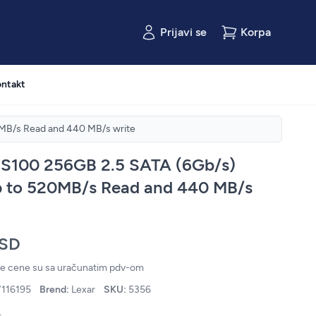
Prijavi se
Korpa
ntakt
MB/s Read and 440 MB/s write
NS100 256GB 2.5 SATA (6Gb/s)
p to 520MB/s Read and 440 MB/s
RSD
ne cene su sa uračunatim pdv-om
116195
Brend:
Lexar
SKU:
5356
.