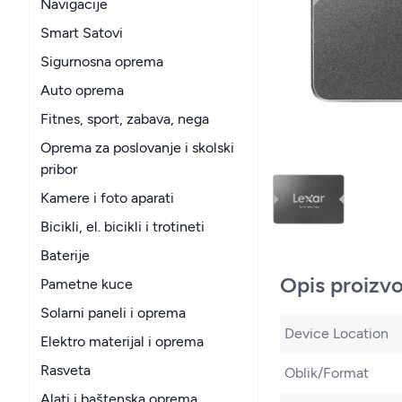
Navigacije
Smart Satovi
Sigurnosna oprema
Auto oprema
Fitnes, sport, zabava, nega
Oprema za poslovanje i skolski
pribor
Kamere i foto aparati
Bicikli, el. bicikli i trotineti
Baterije
Opis proizv
Pametne kuce
Solarni paneli i oprema
Device Location
Elektro materijal i oprema
Rasveta
Oblik/Format
Alati i baštenska oprema