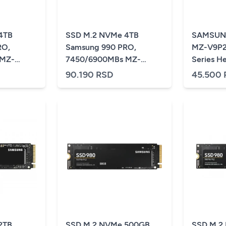
4TB
SSD M.2 NVMe 4TB
SAMSUNG
RO,
Samsung 990 PRO,
MZ-V9P2
 MZ-
7450/6900MBs MZ-
Series H
V9P4T0CW w/Heatsink
90.190 RSD
45.500
2TB
SSD M.2 NVMe 500GB
SSD M.2