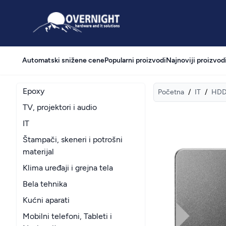
Overnight
Automatski snižene cene
Popularni proizvodi
Najnoviji proizvod
Epoxy
Početna
/
IT
/
HDD
TV, projektori i audio
IT
Štampači, skeneri i potrošni
materijal
Klima uređaji i grejna tela
Bela tehnika
Kućni aparati
Mobilni telefoni, Tableti i