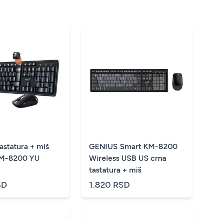
astatura + miš
GENIUS Smart KM-8200
KM-8200 YU
Wireless USB US crna
tastatura + miš
SD
1.820 RSD