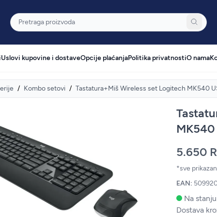
Pretraga
i
Uslovi kupovine i dostave
Opcije plaćanja
Politika privatnosti
O nama
Ko
erije
/
Kombo setovi
/
Tastatura+Miš Wireless set Logitech MK540 
Tastatu
MK540 
5.650 
*sve prikaza
EAN:
50992
Na stanju
Dostava kro