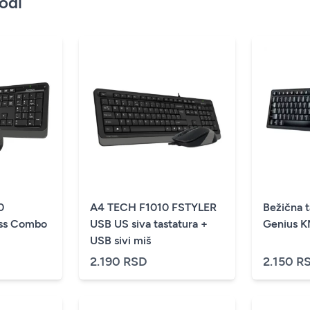
vodi
0
A4 TECH F1010 FSTYLER
Bežična t
ss Combo
USB US siva tastatura +
Genius 
USB sivi miš
2.190 RSD
2.150 R