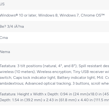
US
Windows® 10 or later, Windows 8, Windows 7, Chrome OS™
Be? 3/4 iÄ?na
Crna
Nema
Tastatura: 3 tilt positions (natural, 4°, and 8°); Spill resistant
wireless (10 meters); Wireless encryption; Tiny USB receiver 
switch; Caps lock indicator light; Battery indicator light; Miš: 
ambidextrous; Advanced optical tracking; 3 buttons, scroll whe
Tastatura: Height x Width x Depth: 0.94 in (24 mm)x18.0 in (4
Depth: 1.54 in (39.2 mm) x 2.43 in (61.8 mm) x 4.40 in (111.5 m