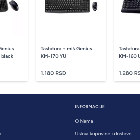
Genius
Tastatura + miš Genius
Tastatura
black
KM-170 YU
KM-160 U
1.180 RSD
1.280 R
INFORMACIJE
O Nama
a
Uslovi kupovine i dostave