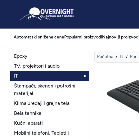
Overnight
Automatski snižene cene
Popularni proizvodi
Najnoviji proizvod
Epoxy
Početna
/
IT
/
Perif
TV, projektori i audio
IT
Štampači, skeneri i potrošni
materijal
Klima uređaji i grejna tela
Bela tehnika
Kućni aparati
Mobilni telefoni, Tableti i