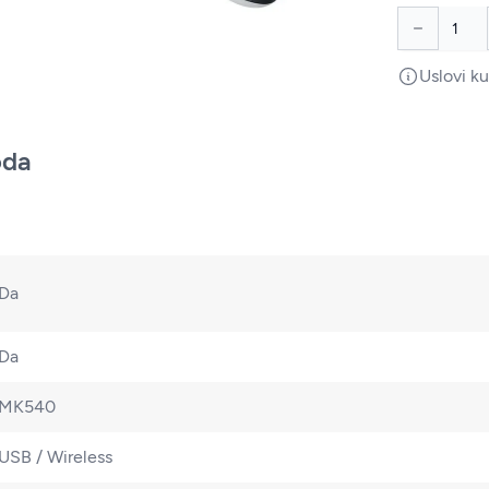
Uslovi k
oda
Da
Da
MK540
USB / Wireless