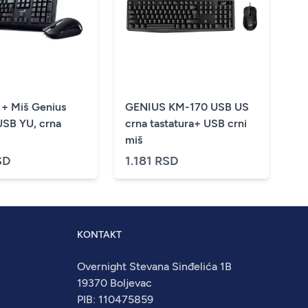
 + Miš Genius
GENIUS KM-170 USB US
SB YU, crna
crna tastatura+ USB crni
miš
SD
1.181 RSD
KONTAKT
Overnight Stevana Sinđelića 1B
19370 Boljevac
PIB: 110475859