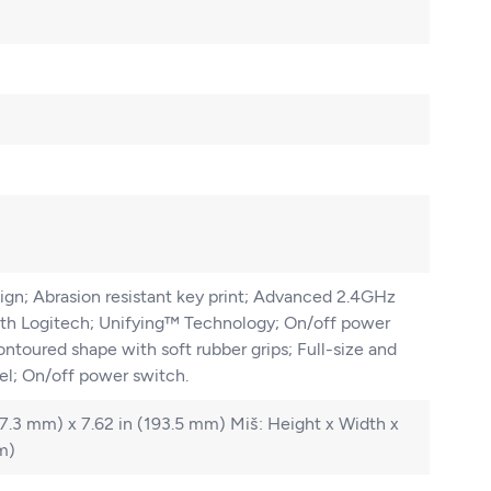
 design; Abrasion resistant key print; Advanced 2.4GHz
with Logitech; Unifying™ Technology; On/off power
Contoured shape with soft rubber grips; Full-size and
el; On/off power switch.
57.3 mm) x 7.62 in (193.5 mm) Miš: Height x Width x
m)