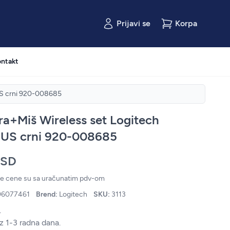
Prijavi se
Korpa
ntakt
US crni 920-008685
ra+Miš Wireless set Logitech
US crni 920-008685
RSD
ne cene su sa uračunatim pdv-om
06077461
Brend:
Logitech
SKU:
3113
.
z 1-3 radna dana.