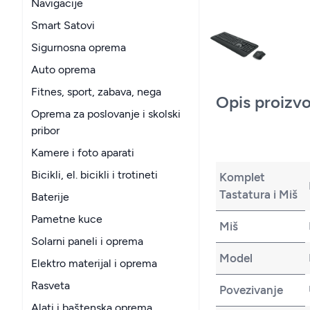
Navigacije
Smart Satovi
Sigurnosna oprema
Auto oprema
Fitnes, sport, zabava, nega
Opis proizv
Oprema za poslovanje i skolski
pribor
Kamere i foto aparati
Bicikli, el. bicikli i trotineti
Komplet
Tastatura i Miš
Baterije
Pametne kuce
Miš
Solarni paneli i oprema
Model
Elektro materijal i oprema
Rasveta
Povezivanje
Alati i baštenska oprema