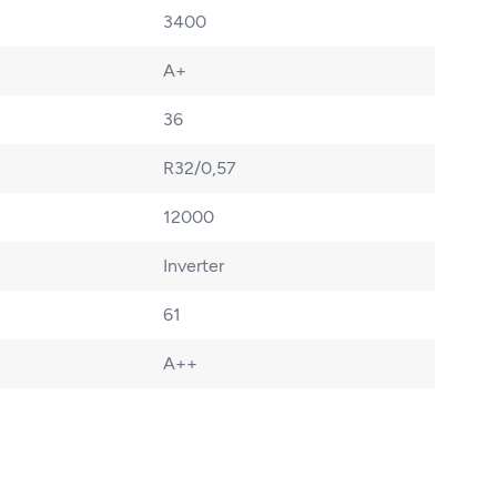
3400
A+
36
R32/0,57
12000
Inverter
61
A++