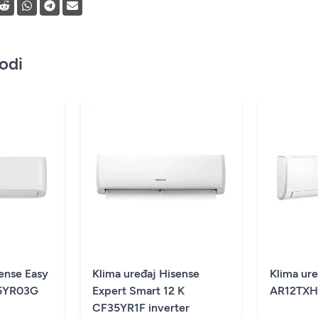
vodi
sense Easy
Klima uređaj Hisense
Klima ur
35YR03G
Expert Smart 12 K
AR12TXH
CF35YR1F inverter