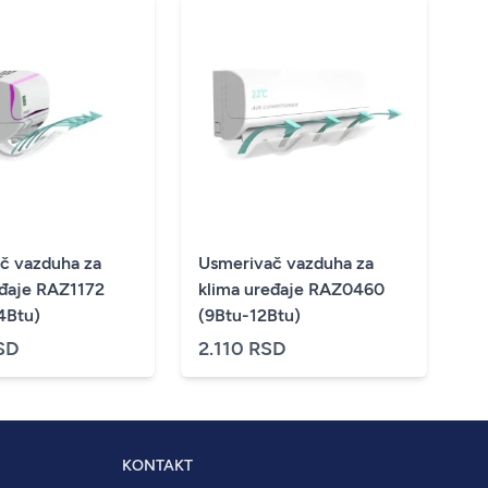
č vazduha za
Usmerivač vazduha za
eđaje RAZ1172
klima uređaje RAZ0460
4Btu)
(9Btu-12Btu)
SD
2.110 RSD
KONTAKT