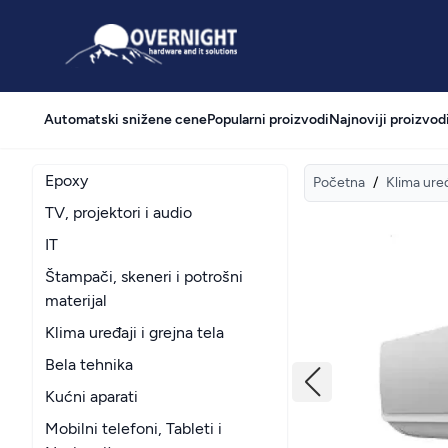
Overnight
Automatski snižene cene
Popularni proizvodi
Najnoviji proizvod
Epoxy
Početna
/
Klima uređ
TV, projektori i audio
IT
Štampači, skeneri i potrošni
materijal
Klima uređaji i grejna tela
Bela tehnika
Kućni aparati
Mobilni telefoni, Tableti i