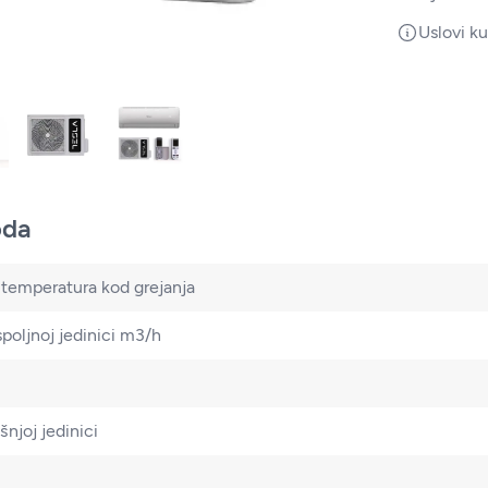
Uslovi k
oda
 temperatura kod grejanja
poljnoj jedinici m3/h
šnjoj jedinici