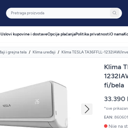
Pretraga
i
Uslovi kupovine i dostave
Opcije plaćanja
Politika privatnosti
O nama
Ko
aji i grejna tela
/
Klima uređaji
/
Klima TESLA TA36FFLL-1232IAW/inve
Klima 
1232IA
fi/bela
33.390
*sve prikaza
EAN:
86060
Nije na st