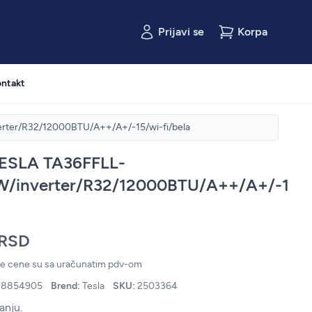
Prijavi se
Korpa
ntakt
rter/R32/12000BTU/A++/A+/-15/wi-fi/bela
TESLA TA36FFLL-
W/inverter/R32/12000BTU/A++/A+/-15/
 RSD
ne cene su sa uračunatim pdv-om
18854905
Brend:
Tesla
SKU:
2503364
anju.