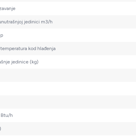
zavanje
nutrašnjoj jedinici m3/h
up
 temperatura kod hlađenja
šnje jedinice (kg)
 Btu/h
)