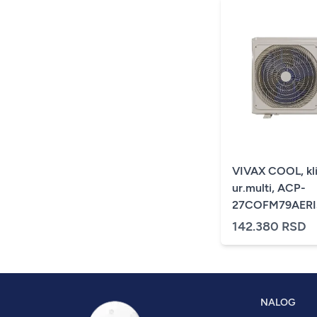
VIVAX COOL, kl
ur.multi, ACP-
27COFM79AERIs
spolj.
142.380 RSD
NALOG