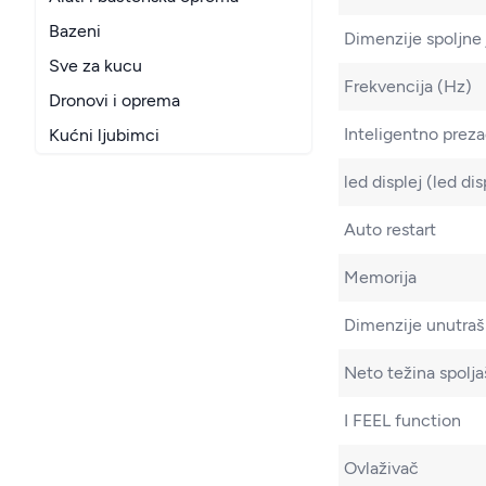
Bazeni
Dimenzije spoljne
Sve za kucu
Frekvencija (Hz)
Dronovi i oprema
Inteligentno prez
Kućni ljubimci
led displej (led dis
Auto restart
Memorija
Dimenzije unutra
Neto težina spolja
I FEEL function
Ovlaživač