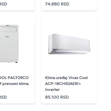
RSD
74.880 RSD
OOL PACF29CO
Klima uređaj Vivax Cool
 prenosni klima
ACP-18CH50AERI+
Inverter
RSD
85.100 RSD