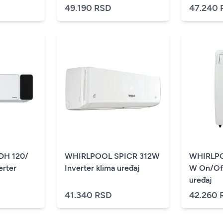
49.190 RSD
47.240 
DH 120/
WHIRLPOOL SPICR 312W
WHIRLP
erter
Inverter klima uređaj
W On/Off
uređaj
41.340 RSD
42.260 