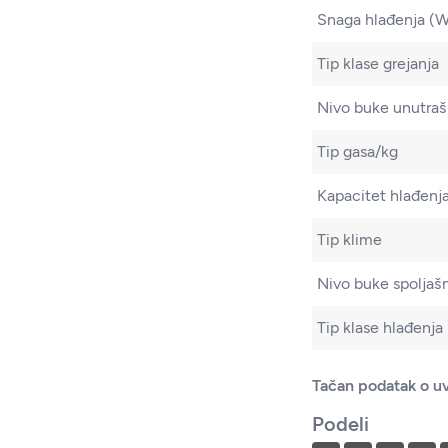
Snaga hlađenja (
Tip klase grejanja
Nivo buke unutrašn
Tip gasa/kg
Kapacitet hlađenja
Tip klime
Nivo buke spoljašn
Tip klase hlađenja
Tačan podatak o uv
Podeli