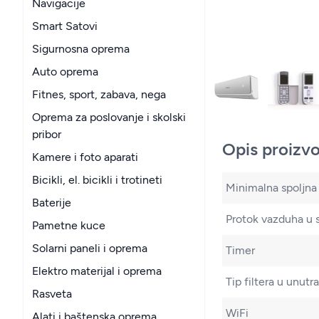
Navigacije
Smart Satovi
Sigurnosna oprema
Auto oprema
Fitnes, sport, zabava, nega
Oprema za poslovanje i skolski
pribor
Opis proizv
Kamere i foto aparati
Bicikli, el. bicikli i trotineti
Minimalna spoljna
Baterije
Protok vazduha u s
Pametne kuce
Solarni paneli i oprema
Timer
Elektro materijal i oprema
Tip filtera u unutra
Rasveta
WiFi
Alati i baštenska oprema