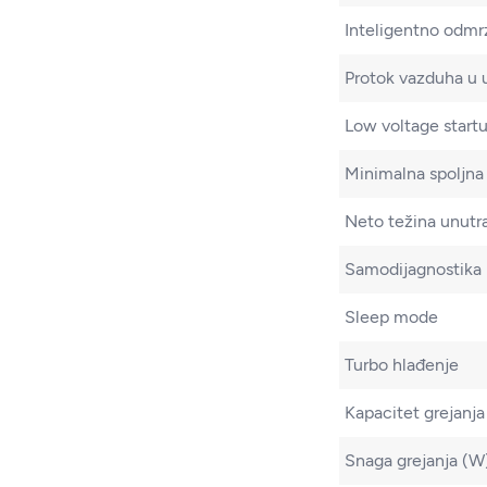
Inteligentno odmr
Protok vazduha u u
Low voltage start
Minimalna spoljna
Neto težina unutra
Samodijagnostika
Sleep mode
Turbo hlađenje
Kapacitet grejanja
Snaga grejanja (W