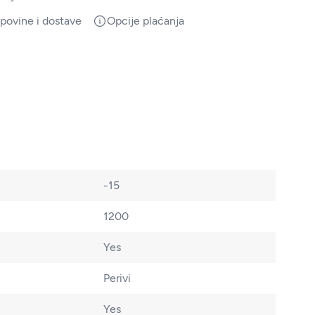
upovine i dostave
Opcije plaćanja
-15
1200
Yes
Perivi
Yes