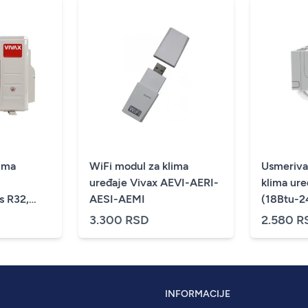
ima
WiFi modul za klima
Usmeriva
uređaje Vivax AEVI-AERI-
klima ur
 R32,
AESI-AEMI
(18Btu-2
3.300 RSD
2.580 R
INFORMACIJE